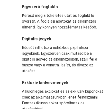
Egyszerű foglalás
Keresd meg a tökéletes utat és foglald le
gyorsan. A foglalási adatokat az alkalmazás
elmenti, így könnyen hozzáférhetsz később.
Digitális jegyek
Búcsút inthetsz a nehézkes papíralapú
jegyeknek. Egyszerűen csak mutasd be a
digitális jegyed az alkalmazásban, szállj fel a
buszra vagy a vonatra, lazíts, és élvezd az
utazást.
Exkluzív kedvezmények
A különleges akciókat és az exkluzív kuponokat
csak az alkalmazásunkban lehet felhasználni.
Fantasztikusan sokat spórolhatsz az
utazásaidon!