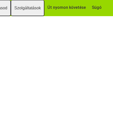
Út nyomon követése
Súgó
ásod
Szolgáltatások