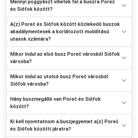
Mennyi poggyászt vihetek fel a buszra Poreč
és Siófok között?
A(z) Poreč és Siófok között közlekedő buszok
akadálymentesek a korlátozott mobilitású
utasok számára?
Mikor indul az első busz Poreč városból Siófok
városba?
Mikor indul az utolsó busz Poreč városból
Siófok városba?
Hány buszmegálló van Poreč és Siófok
között?
Ki kell nyomtatnom a buszjegyemet a(z) Poreč
és Siófok közötti járatra?