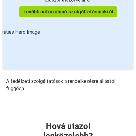
Először utazol velünk?
További információ szolgáltatásainkról
A fedélzeti szolgáltatások a rendelkezésre állástól
függően
Hová utazol