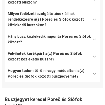
közötti buszon?
Milyen fedélzeti szolgáltatások állnak
rendelkezésre a(z) Poreč és Siófok között
közlekedő buszokon?
Hány busz közlekedik naponta Poreč és Siófok
között?
Felvihetek kerékpárt a(z) Poreč és Siófok
között közlekedő buszra?
Hogyan tudom törölni vagy módosítani a(z)
Poreč és Siófok közötti buszjegyemet?
Buszjegyet keresel Poreč és Siófok