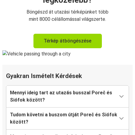
legközelebb?
Böngészd át utazási térképünket több
mint 8000 célállomással világszerte.
Térkép átböngészése
Gyakran Ismételt Kérdések
Mennyi ideig tart az utazás busszal Poreč és
Siófok között?
Tudom követni a buszom útját Poreč és Siófok
között?