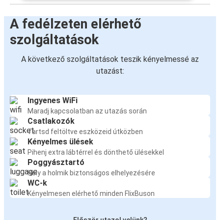
A fedélzeten elérhető
szolgáltatások
A következő szolgáltatások teszik kényelmessé az
utazást:
Ingyenes WiFi
Maradj kapcsolatban az utazás során
Csatlakozók
Tartsd feltöltve eszközeid útközben
Kényelmes ülések
Pihenj extra lábtérrel és dönthető ülésekkel
Poggyásztartó
Hely a holmik biztonságos elhelyezésére
WC-k
Kényelmesen elérhető minden FlixBuson