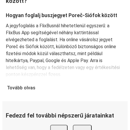
között?
Hogyan foglalj buszjegyet Poreč-Siófok között
A jegyfoglalás a FlixBusnál hihetetlenül egyszerű: a
FlixBus App segítségével néhány kattintással
elvégezheted a foglalást. Ha online vásárolsz jegyet
Poreč és Siófok között, különböző biztonságos online
fizetési módok közül választhatsz, mint például
hitelkártya, Paypal, Google és Apple Pay. Arra is
lehetőség van, hogy a fedélzeten vagy egy értékesítési
ponton készpénzzel fizess.
Tovább olvas
Fedezd fel további népszerű járatainkat