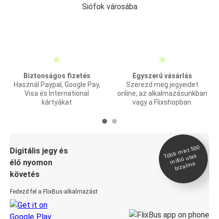
Siófok városába
Biztonságos fizetés
Egyszerű vásárlás
Használ Paypal, Google Pay,
Szerezd meg jegyeidet
Visa és International
online, az alkalmazásunkban
kártyákat
vagy a Flixshopban.
Több
mint 500
bizal
Digitális jegy és
millió utas
élő nyomon
ma
követés
Fedezd fel a FlixBus-alkalmazást