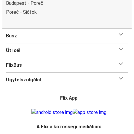
Budapest - Poreč
Poreč - Siófok
Busz
Úti cél
FlixBus
Ügyfélszolgálat
Flix App
A Flix a közösségi médiában: