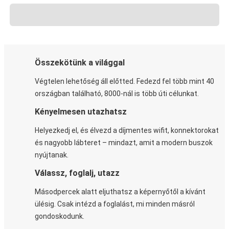
Összekötünk a világgal
Végtelen lehetőség áll előtted. Fedezd fel több mint 40
országban található, 8000-nál is több úti célunkat.
Kényelmesen utazhatsz
Helyezkedj el, és élvezd a díjmentes wifit, konnektorokat
és nagyobb lábteret – mindazt, amit a modern buszok
nyújtanak.
Válassz, foglalj, utazz
Másodpercek alatt eljuthatsz a képernyőtől a kívánt
ülésig. Csak intézd a foglalást, mi minden másról
gondoskodunk.