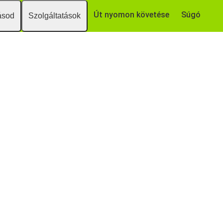
Út nyomon követése
Súgó
ásod
Szolgáltatások