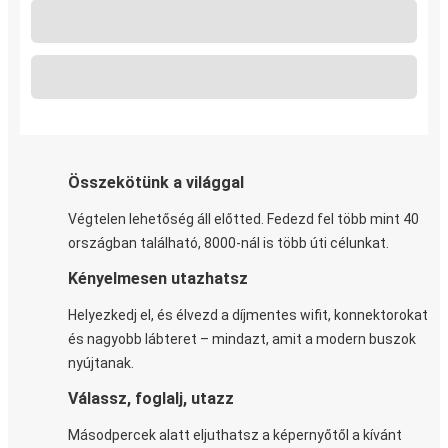
Összekötünk a világgal
Végtelen lehetőség áll előtted. Fedezd fel több mint 40
országban található, 8000-nál is több úti célunkat.
Kényelmesen utazhatsz
Helyezkedj el, és élvezd a díjmentes wifit, konnektorokat
és nagyobb lábteret – mindazt, amit a modern buszok
nyújtanak.
Válassz, foglalj, utazz
Másodpercek alatt eljuthatsz a képernyőtől a kívánt