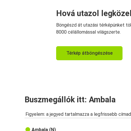
Hová utazol legköze
Böngészd át utazási térképünket tö
8000 célállomással világszerte.
Térkép átböngészése
Buszmegállók itt: Ambala
Figyelem: a jegyed tartalmazza a legfrissebb címad
Ambala (N)