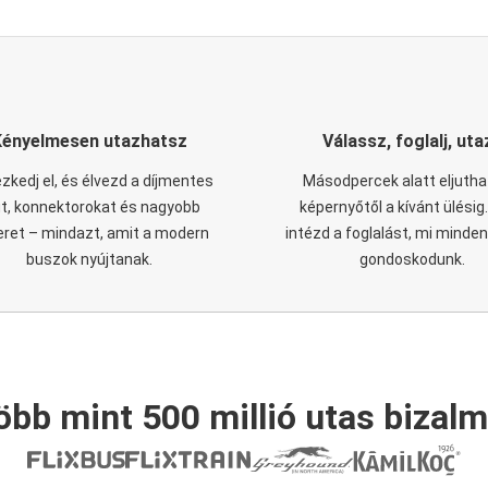
Kényelmesen utazhatsz
Válassz, foglalj, uta
zkedj el, és élvezd a díjmentes
Másodpercek alatt eljutha
it, konnektorokat és nagyobb
képernyőtől a kívánt ülésig
eret – mindazt, amit a modern
intézd a foglalást, mi minde
buszok nyújtanak.
gondoskodunk.
öbb mint 500 millió utas bizalm