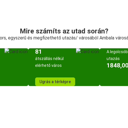
Mire számíts az utad során?
ors, egyszerű és megfizethető utazás/ városából Ambala város
81
A legolcsó
átszállás nélkül
utazás
1848,00
elérhető város
Ugrás a térképre