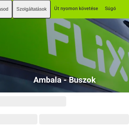
Út nyomon követése
Súgó
ásod
Szolgáltatások
Ambala - Buszok