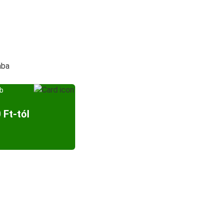
ába
bb
 Ft-tól