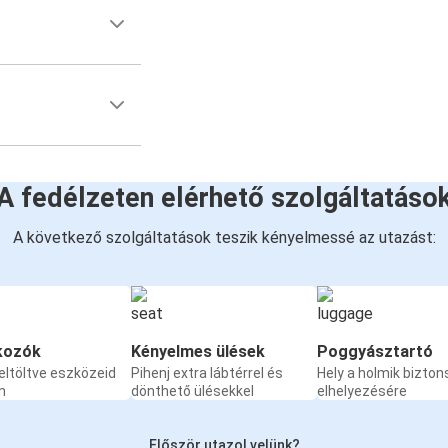
A fedélzeten elérhető szolgáltatáso
A következő szolgáltatások teszik kényelmessé az utazást:
kozók
Kényelmes ülések
Poggyásztartó
eltöltve eszközeid
Pihenj extra lábtérrel és
Hely a holmik bizto
n
dönthető ülésekkel
elhelyezésére
Először utazol velünk?