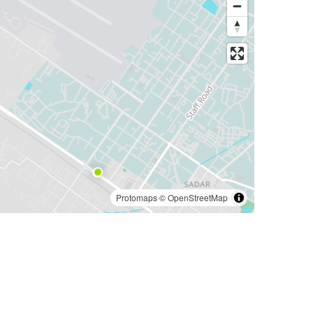
Protomaps
©
OpenStreetMap