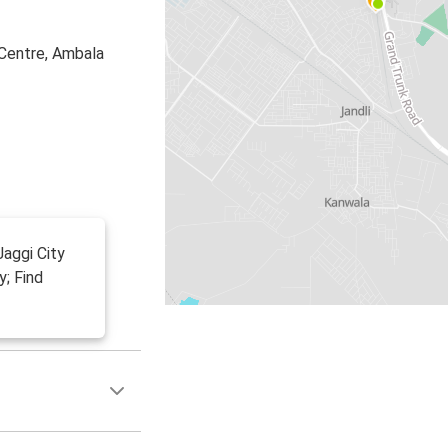
 Centre, Ambala
aggi City
; Find