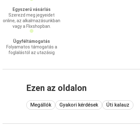
Egyszerű vásárlás
Szerezd meg jegyeidet
online, az alkalmazásunkban
vagy a Flixshopban.
Ügyféltámogatás
Folyamatos támogatás a
foglalástól az utazásig
Ezen az oldalon
Megállók
Gyakori kérdések
Úti kalauz