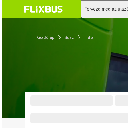
Tervezd meg az utaz
Kezdőlap
Busz
India