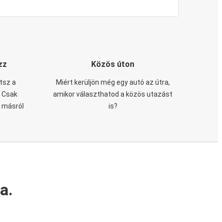
zz
Közös úton
tsz a
Miért kerüljön még egy autó az útra,
. Csak
amikor választhatod a közös utazást
n másról
is?
a.