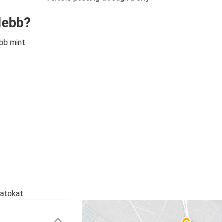
lebb?
bb mint
atokat.