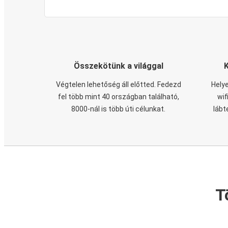
Összekötünk a világgal
Végtelen lehetőség áll előtted. Fedezd
Helye
fel több mint 40 országban található,
wif
8000-nál is több úti célunkat.
lábt
T