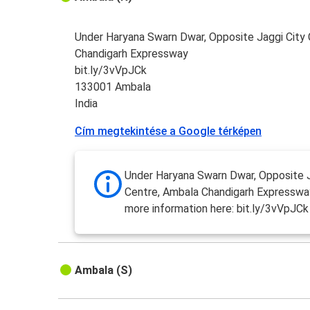
Under Haryana Swarn Dwar, Opposite Jaggi City
Chandigarh Expressway
bit.ly/3vVpJCk
133001 Ambala
India
Cím megtekintése a Google térképen
Under Haryana Swarn Dwar, Opposite J
Centre, Ambala Chandigarh Expressway
more information here: bit.ly/3vVpJCk
Ambala (S)