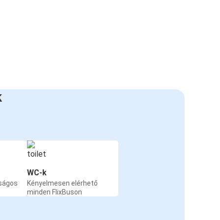
k
WC-k
nságos
Kényelmesen elérhető
minden FlixBuson