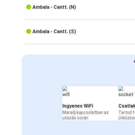
Ambala - Cantt. (N)
Ambala - Cantt. (S)
Ingyenes WiFi
Csatla
Maradj kapcsolatban az
Tartsd f
utazás során
útközbe