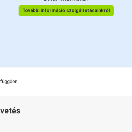
További információ szolgáltatásainkról
l függően
övetés