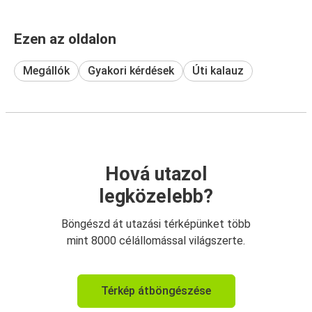
Ezen az oldalon
Megállók
Gyakori kérdések
Úti kalauz
Hová utazol
legközelebb?
Böngészd át utazási térképünket több
mint 8000 célállomással világszerte.
Térkép átböngészése