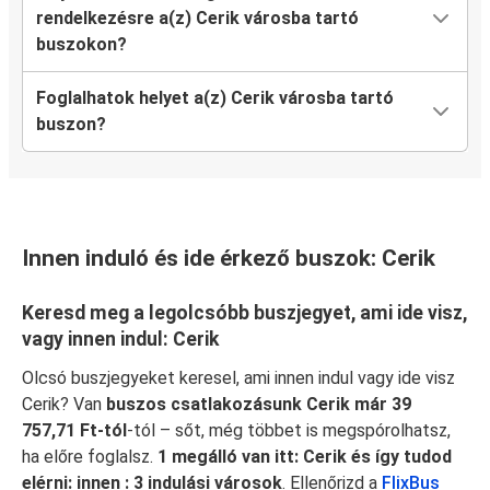
rendelkezésre a(z) Cerik városba tartó
buszokon?
Foglalhatok helyet a(z) Cerik városba tartó
buszon?
Innen induló és ide érkező buszok: Cerik
Keresd meg a legolcsóbb buszjegyet, ami ide visz,
vagy innen indul: Cerik
Olcsó buszjegyeket keresel, ami innen indul vagy ide visz
Cerik? Van
buszos csatlakozásunk Cerik már 39
757,71 Ft-tól
-tól – sőt, még többet is megspórolhatsz,
ha előre foglalsz.
1 megálló van itt: Cerik és így tudod
elérni: innen : 3 indulási városok
. Ellenőrizd a
FlixBus