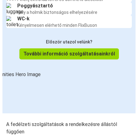
Poggyásztartó
Hely a holmik biztonságos elhelyezésére
WC-k
Kényelmesen elérhető minden FlixBuson
Először utazol velünk?
További információ szolgáltatásainkról
A fedélzeti szolgáltatások a rendelkezésre állástól
függően