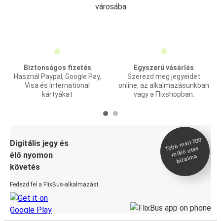
városába
Biztonságos fizetés
Egyszerű vásárlás
Használ Paypal, Google Pay,
Szerezd meg jegyeidet
Visa és International
online, az alkalmazásunkban
kártyákat
vagy a Flixshopban.
Több
mint 500
bizal
Digitális jegy és
millió utas
élő nyomon
ma
követés
Fedezd fel a FlixBus-alkalmazást