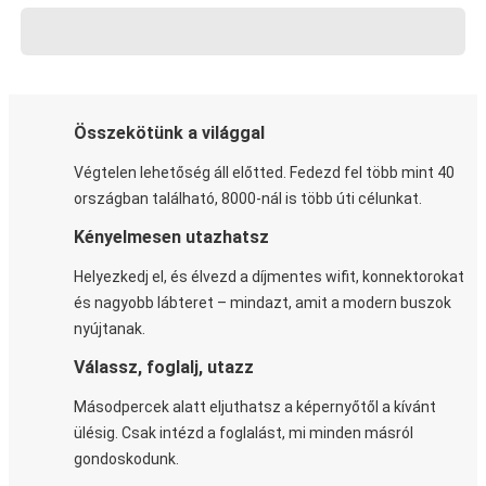
Összekötünk a világgal
Végtelen lehetőség áll előtted. Fedezd fel több mint 40
országban található, 8000-nál is több úti célunkat.
Kényelmesen utazhatsz
Helyezkedj el, és élvezd a díjmentes wifit, konnektorokat
és nagyobb lábteret – mindazt, amit a modern buszok
nyújtanak.
Válassz, foglalj, utazz
Másodpercek alatt eljuthatsz a képernyőtől a kívánt
ülésig. Csak intézd a foglalást, mi minden másról
gondoskodunk.