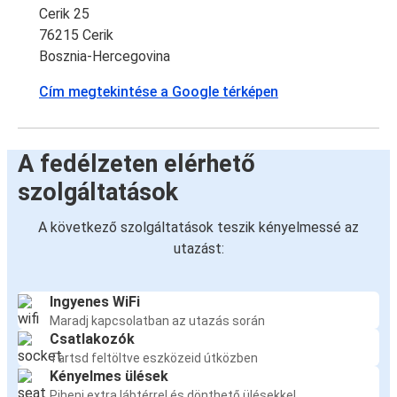
Cerik 25
76215 Cerik
Bosznia-Hercegovina
Cím megtekintése a Google térképen
A fedélzeten elérhető
szolgáltatások
A következő szolgáltatások teszik kényelmessé az
utazást:
Ingyenes WiFi
Maradj kapcsolatban az utazás során
Csatlakozók
Tartsd feltöltve eszközeid útközben
Kényelmes ülések
Pihenj extra lábtérrel és dönthető ülésekkel