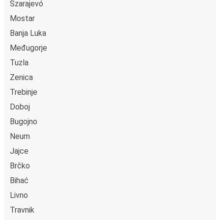
Apple Pay. Arra is lehetőség van, hogy a fedélzeten vagy
Szarajevó
egy értékesítési ponton készpénzzel fizess.
Mostar
Banja Luka
Međugorje
Tuzla
Zenica
Trebinje
Doboj
Bugojno
Neum
Jajce
Brčko
Bihać
Livno
Travnik