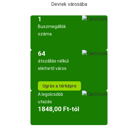
Devrek városába
1
Buszmegállók
száma
64
átszállás nélkül
elérhető város
Ugrás a térképre
A legolcsóbb
utazás
1848,00 Ft-tól