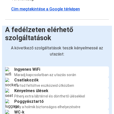
Cím megtekintése a Google térképen
A fedélzeten elérhető
szolgáltatások
A következő szolgáltatások teszik kényelmessé az
utazást:
Ingyenes WiFi
Maradj kapcsolatban az utazás során
Csatlakozók
Tartsd feltöltve eszközeid útközben
Kényelmes ülések
Pihenj extra lábtérrel és dönthető ülésekkel
Poggyásztartó
Hely a holmik biztonságos elhelyezésére
WC-k