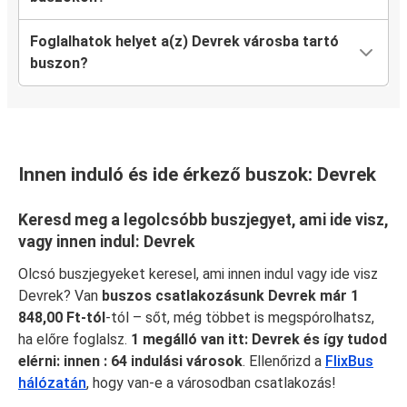
Foglalhatok helyet a(z) Devrek városba tartó
buszon?
Innen induló és ide érkező buszok: Devrek
Keresd meg a legolcsóbb buszjegyet, ami ide visz,
vagy innen indul: Devrek
Olcsó buszjegyeket keresel, ami innen indul vagy ide visz
Devrek? Van
buszos csatlakozásunk Devrek már 1
848,00 Ft-tól
-tól – sőt, még többet is megspórolhatsz,
ha előre foglalsz.
1 megálló van itt: Devrek és így tudod
elérni: innen : 64 indulási városok
. Ellenőrizd a
FlixBus
hálózatán
, hogy van-e a városodban csatlakozás!