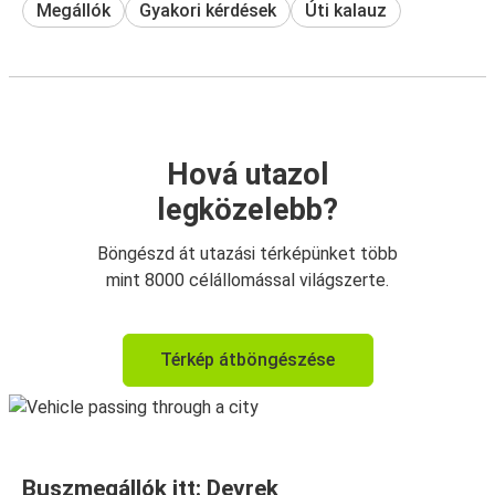
Megállók
Gyakori kérdések
Úti kalauz
Hová utazol
legközelebb?
Böngészd át utazási térképünket több
mint 8000 célállomással világszerte.
Térkép átböngészése
Buszmegállók itt: Devrek