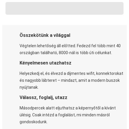
Összekötünk a világgal
Végtelen lehetőség áll előtted. Fedezd fel több mint 40
országban található, 8000-nál is több úti célunkat.
Kényelmesen utazhatsz
Helyezkedj el, és élvezd a díjmentes wifit, konnektorokat
és nagyobb lábteret – mindazt, amit a modern buszok
nyújtanak.
Válassz, foglalj, utazz
Másodpercek alatt eljuthatsz a képernyőtől a kívánt
ülésig. Csak intézd a foglalást, mi minden másról
gondoskodunk.