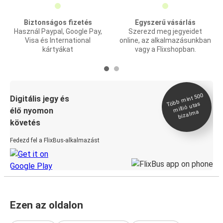
Biztonságos fizetés
Egyszerű vásárlás
Használ Paypal, Google Pay,
Szerezd meg jegyeidet
Visa és International
online, az alkalmazásunkban
kártyákat
vagy a Flixshopban.
Több
mint 500
bizal
Digitális jegy és
millió utas
élő nyomon
ma
követés
Fedezd fel a FlixBus-alkalmazást
Ezen az oldalon