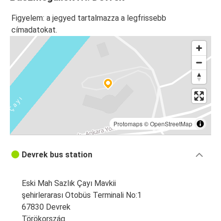
Figyelem: a jegyed tartalmazza a legfrissebb
címadatokat.
Protomaps
©
OpenStreetMap
Devrek bus station
Eski Mah Sazlık Çayı Mavkii
şehirlerarası Otobüs Terminali No:1
67830 Devrek
Törökország