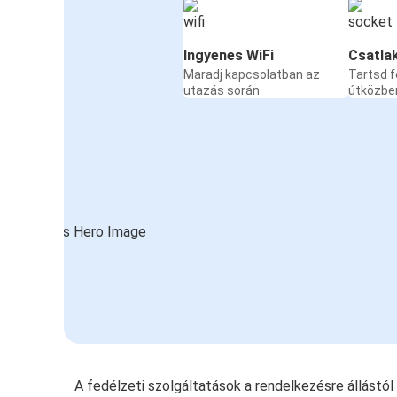
Ingyenes WiFi
Csatla
Maradj kapcsolatban az
Tartsd f
utazás során
útközbe
A fedélzeti szolgáltatások a rendelkezésre állástó