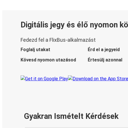
Digitális jegy és élő nyomon k
Fedezd fel a FlixBus-alkalmazást
Foglalj utakat
Érd el a jegyeid
Kövesd nyomon utazásod
Értesülj azonnal
Gyakran Ismételt Kérdések