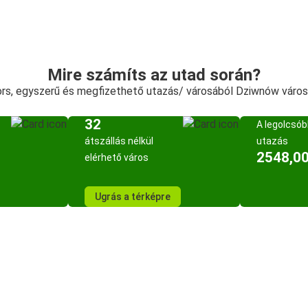
Mire számíts az utad során?
rs, egyszerű és megfizethető utazás/ városából Dziwnów váro
32
A legolcsó
átszállás nélkül
utazás
2548,00
elérhető város
Ugrás a térképre