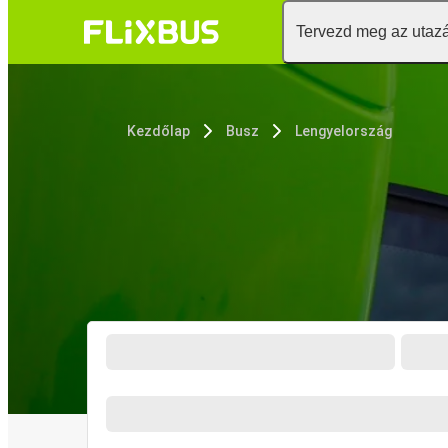
Tervezd meg az utaz
Kezdőlap
Busz
Lengyelország