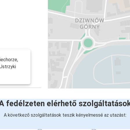
iechorze,
 Ustrzyki
A fedélzeten elérhető szolgáltatáso
A következő szolgáltatások teszik kényelmessé az utazást: