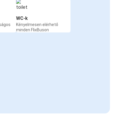
WC-k
nságos
Kényelmesen elérhető
minden FlixBuson