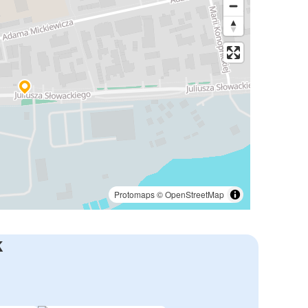
Protomaps
©
OpenStreetMap
k