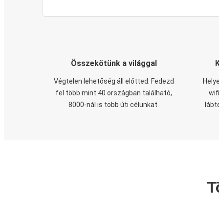
Összekötünk a világgal
Végtelen lehetőség áll előtted. Fedezd
Helye
fel több mint 40 országban található,
wif
8000-nál is több úti célunkat.
lábt
T