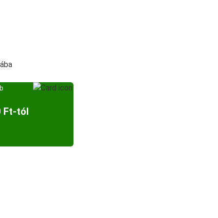
sába
bb
 Ft-tól