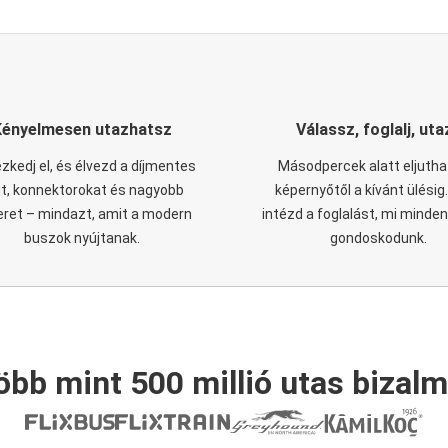
Kényelmesen utazhatsz
Válassz, foglalj, uta
zkedj el, és élvezd a díjmentes
Másodpercek alatt eljutha
it, konnektorokat és nagyobb
képernyőtől a kívánt ülésig
eret – mindazt, amit a modern
intézd a foglalást, mi minde
buszok nyújtanak.
gondoskodunk.
öbb mint 500 millió utas bizalm