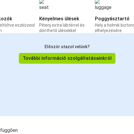
kozók
Kényelmes ülések
Poggyásztartó
eltöltve eszközeid
Pihenj extra lábtérrel és
Hely a holmik bizto
n
dönthető ülésekkel
elhelyezésére
Először utazol velünk?
További információ szolgáltatásainkról
l függően