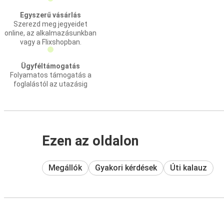
Egyszerű vásárlás
Szerezd meg jegyeidet
online, az alkalmazásunkban
vagy a Flixshopban.
Ügyféltámogatás
Folyamatos támogatás a
foglalástól az utazásig
Ezen az oldalon
Megállók
Gyakori kérdések
Úti kalauz