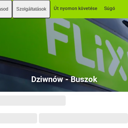
Út nyomon követése
Súgó
ásod
Szolgáltatások
Dziwnów - Buszok