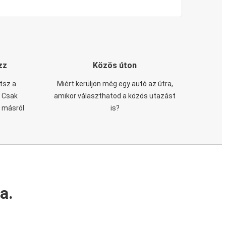
zz
Közös úton
tsz a
Miért kerüljön még egy autó az útra,
. Csak
amikor választhatod a közös utazást
n másról
is?
a.