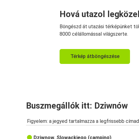
Hová utazol legköze
Böngészd át utazási térképünket tö
8000 célállomással világszerte.
Térkép átböngészése
Buszmegállók itt: Dziwnów
Figyelem: a jegyed tartalmazza a legfrissebb címad
Dziwnow, Slowackiego (camping)