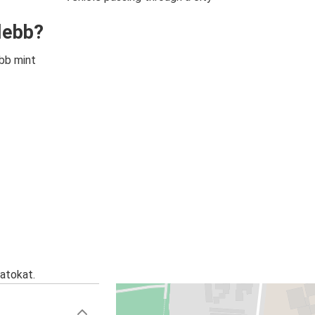
lebb?
bb mint
atokat.