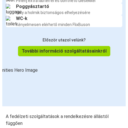
Pihenj extra lábtérrel és dönthető ülésekkel
Poggyásztartó
Hely a holmik biztonságos elhelyezésére
WC-k
Kényelmesen elérhető minden FlixBuson
Először utazol velünk?
További információ szolgáltatásainkról
A fedélzeti szolgáltatások a rendelkezésre állástól
függően