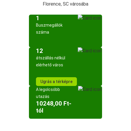
Florence, SC városába
1
Buszmegállók
száma
12
átszállás nélkül
elérhető város
Ugrás a térképre
A legolcsóbb
utazás
10248,00 Ft-
tól