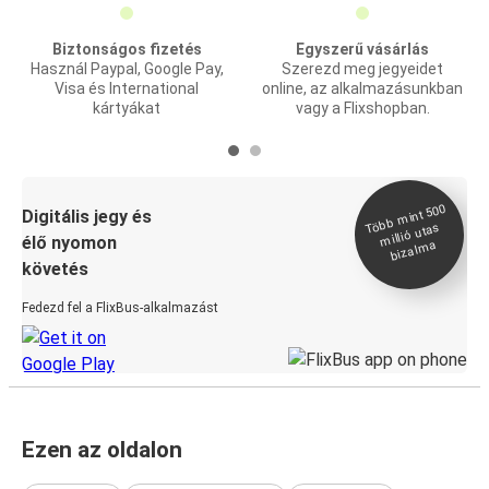
Biztonságos fizetés
Egyszerű vásárlás
Használ Paypal, Google Pay,
Szerezd meg jegyeidet
Visa és International
online, az alkalmazásunkban
kártyákat
vagy a Flixshopban.
Több
mint 500
bizal
Digitális jegy és
millió utas
élő nyomon
ma
követés
Fedezd fel a FlixBus-alkalmazást
Ezen az oldalon