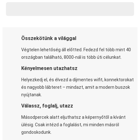
Összekötünk a világgal
Végtelen lehetőség áll előtted. Fedezd fel több mint 40
országban található, 8000-nál is több úti célunkat.
Kényelmesen utazhatsz
Helyezkedj el, és élvezd a díjmentes wifit, konnektorokat
és nagyobb lábteret – mindazt, amit a modern buszok
nyújtanak.
Válassz, foglalj, utazz
Másodpercek alatt eljuthatsz a képernyőtől a kívánt
ülésig. Csak intézd a foglalást, mi minden másról
gondoskodunk.