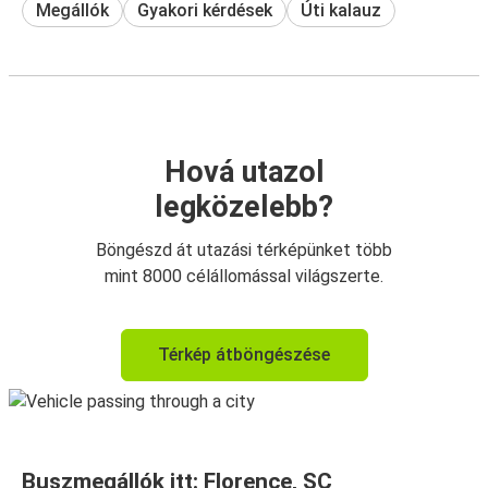
Megállók
Gyakori kérdések
Úti kalauz
Hová utazol
legközelebb?
Böngészd át utazási térképünket több
mint 8000 célállomással világszerte.
Térkép átböngészése
Buszmegállók itt: Florence, SC