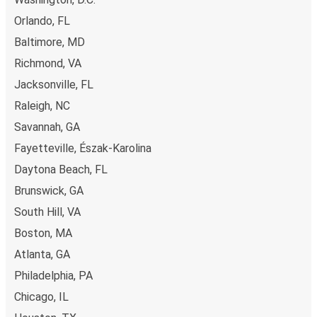
foglalást. Ha online vásárolsz jegyet innen vagy ide:
Orlando, FL
Florence, különböző biztonságos online fizetési módok
közül választhatsz, mint például hitelkártya, Paypal,
Baltimore, MD
Google és Apple Pay. Arra is lehetőség van, hogy a
Richmond, VA
fedélzeten vagy egy értékesítési ponton készpénzzel
Jacksonville, FL
fizess.
Raleigh, NC
Savannah, GA
Fayetteville, Észak-Karolina
Daytona Beach, FL
Brunswick, GA
South Hill, VA
Boston, MA
Atlanta, GA
Philadelphia, PA
Chicago, IL