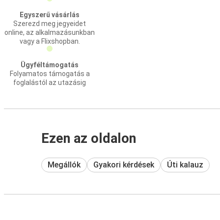
Egyszerű vásárlás
Szerezd meg jegyeidet
online, az alkalmazásunkban
vagy a Flixshopban.
Ügyféltámogatás
Folyamatos támogatás a
foglalástól az utazásig
Ezen az oldalon
Megállók
Gyakori kérdések
Úti kalauz