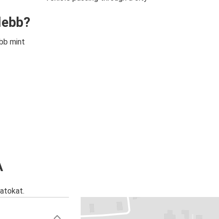
lebb?
bb mint
A
atokat.