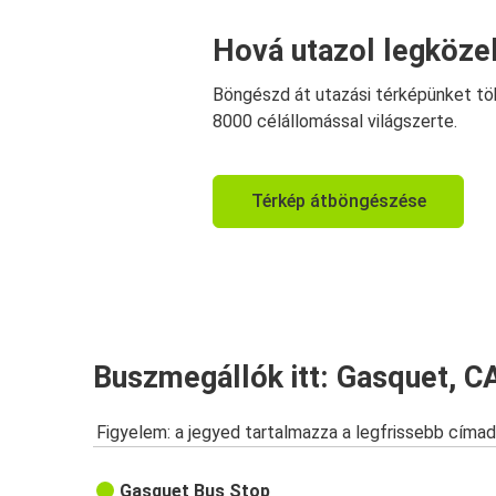
Hová utazol legköze
Böngészd át utazási térképünket tö
8000 célállomással világszerte.
Térkép átböngészése
Buszmegállók itt: Gasquet, C
Figyelem: a jegyed tartalmazza a legfrissebb címad
Gasquet Bus Stop