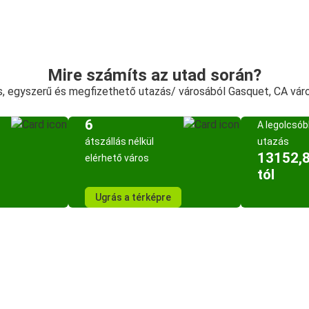
Mire számíts az utad során?
s, egyszerű és megfizethető utazás/ városából Gasquet, CA vár
6
A legolcsó
átszállás nélkül
utazás
13152,8
elérhető város
tól
Ugrás a térképre