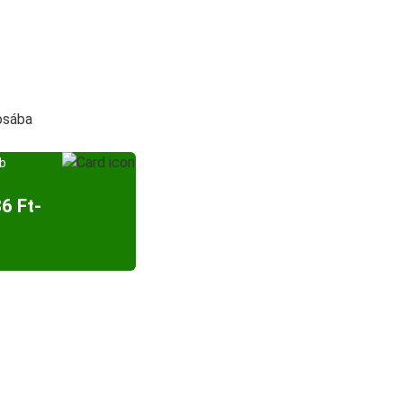
osába
bb
6 Ft-