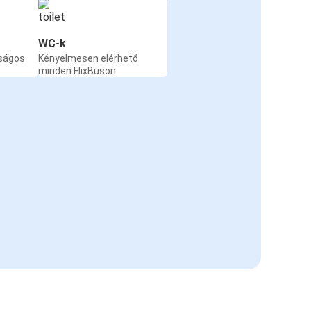
WC-k
nságos
Kényelmesen elérhető
minden FlixBuson