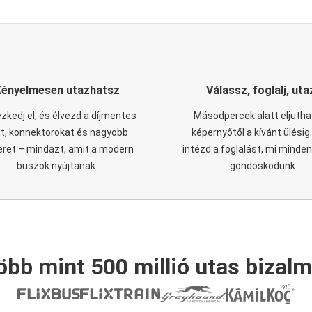
Kényelmesen utazhatsz
Válassz, foglalj, uta
zkedj el, és élvezd a díjmentes
Másodpercek alatt eljutha
it, konnektorokat és nagyobb
képernyőtől a kívánt ülésig
eret – mindazt, amit a modern
intézd a foglalást, mi minde
buszok nyújtanak.
gondoskodunk.
öbb mint 500 millió utas bizalm