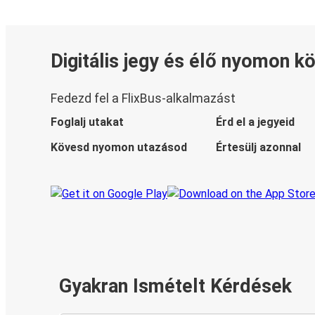
Digitális jegy és élő nyomon k
Fedezd fel a FlixBus-alkalmazást
Foglalj utakat
Érd el a jegyeid
Kövesd nyomon utazásod
Értesülj azonnal
Gyakran Ismételt Kérdések