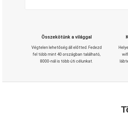
Összekötünk a világgal
Végtelen lehetőség áll előtted. Fedezd
Helye
fel több mint 40 országban található,
wif
8000-nál is több úti célunkat.
lábt
T