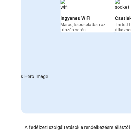
Ingyenes WiFi
Csatla
Maradj kapcsolatban az
Tartsd f
utazás során
útközbe
A fedélzeti szolgáltatások a rendelkezésre állástó