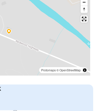
Protomaps
©
OpenStreetMap
k