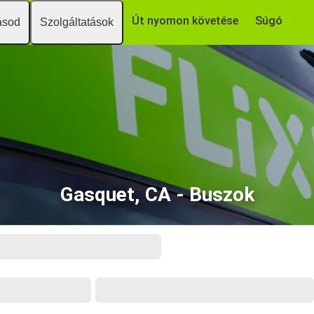
Út nyomon követése
Súgó
ásod
Szolgáltatások
Gasquet, CA - Buszok