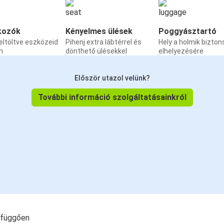
kozók
Kényelmes ülések
Poggyásztartó
eltöltve eszközeid
Pihenj extra lábtérrel és
Hely a holmik bizto
n
dönthető ülésekkel
elhelyezésére
Először utazol velünk?
További információ szolgáltatásainkról
l függően