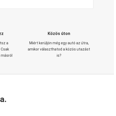
zz
Közös úton
tsz a
Miért kerüljön még egy autó az útra,
. Csak
amikor választhatod a közös utazást
n másról
is?
a.