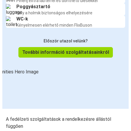
Pihenj extra lábtérrel és dönthető ülésekkel
Poggyásztartó
Hely a holmik biztonságos elhelyezésére
WC-k
Kényelmesen elérhető minden FlixBuson
Először utazol velünk?
További információ szolgáltatásainkról
A fedélzeti szolgáltatások a rendelkezésre állástól
függően