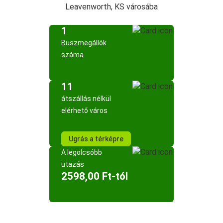
Leavenworth, KS városába
1
Buszmegállók
száma
11
átszállás nélkül
elérhető város
Ugrás a térképre
A legolcsóbb
utazás
2598,00 Ft-tól