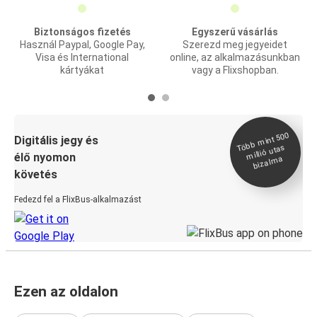
Biztonságos fizetés
Egyszerű vásárlás
Használ Paypal, Google Pay,
Szerezd meg jegyeidet
Visa és International
online, az alkalmazásunkban
kártyákat
vagy a Flixshopban.
Több
mint 500
bizal
Digitális jegy és
millió utas
élő nyomon
ma
követés
Fedezd fel a FlixBus-alkalmazást
Ezen az oldalon