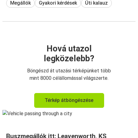
Megállók
Gyakori kérdések
Úti kalauz
Hová utazol
legközelebb?
Böngészd át utazási térképünket több
mint 8000 célállomással világszerte.
Térkép átböngészése
Buszmegállók itt: Leavenworth, KS