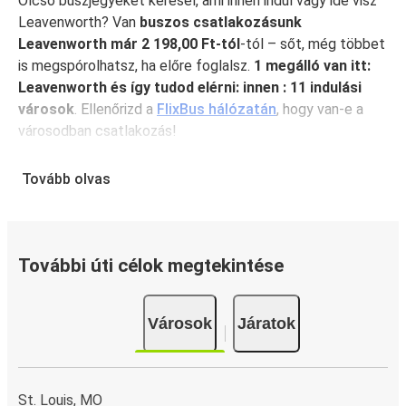
Olcsó buszjegyeket keresel, ami innen indul vagy ide visz
Leavenworth? Van
buszos csatlakozásunk
Leavenworth már 2 198,00 Ft-tól
-tól – sőt, még többet
is megspórolhatsz, ha előre foglalsz.
1 megálló van itt:
Leavenworth és így tudod elérni: innen : 11 indulási
városok
. Ellenőrizd a
FlixBus hálózatán
, hogy van-e a
városodban csatlakozás!
Miért érdemes ebbe városba elutazni a
Tovább olvas
FlixBusszal: Leavenworth?
A FlixBus egyesíti magában a megfizethetőséget és a
kényelmet, hogy kiváló utazási élményt nyújtson
utasainak. Élvezd a kényelmes utazást Leavenworth
További úti célok megtekintése
városából olyan fedélzeti szolgáltatásainkkal, mint az
ingyenes wifi és a csatlakozóaljzatok. Foglaláskor válaszd
Városok
Járatok
ki kedvenc ülőhelyed, és utazz teljes nyugalomban, mert a
jegyed fedezi a kézipoggyászodat és egy feladott
poggyászt is.
St. Louis, MO
Hogyan foglalj ebből innen vagy ide: Leavenworth