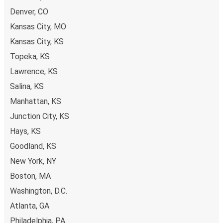
Denver, CO
A jegyfoglalás a FlixBusnál gyerekjáték: a FlixBus App
Kansas City, MO
segítségével néhány kattintással elvégezheted a
foglalást. Ha online vásárolsz jegyet innen vagy ide:
Kansas City, KS
Leavenworth, különböző biztonságos online fizetési
Topeka, KS
módok közül választhatsz, mint például hitelkártya,
Lawrence, KS
Paypal, Google és Apple Pay. Arra is lehetőség van, hogy a
Salina, KS
fedélzeten vagy egy értékesítési ponton készpénzzel
fizess.
Manhattan, KS
Junction City, KS
Hays, KS
Goodland, KS
New York, NY
Boston, MA
Washington, D.C.
Atlanta, GA
Philadelphia, PA