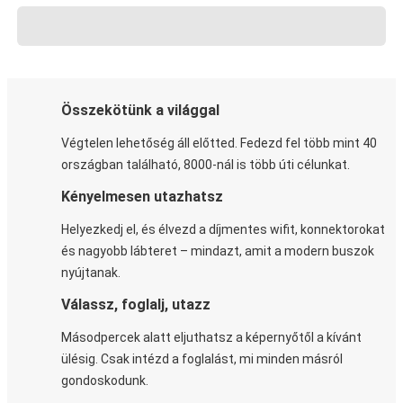
Összekötünk a világgal
Végtelen lehetőség áll előtted. Fedezd fel több mint 40
országban található, 8000-nál is több úti célunkat.
Kényelmesen utazhatsz
Helyezkedj el, és élvezd a díjmentes wifit, konnektorokat
és nagyobb lábteret – mindazt, amit a modern buszok
nyújtanak.
Válassz, foglalj, utazz
Másodpercek alatt eljuthatsz a képernyőtől a kívánt
ülésig. Csak intézd a foglalást, mi minden másról
gondoskodunk.