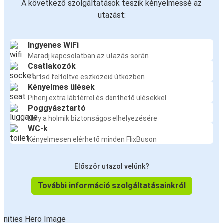
A következő szolgáltatások teszik kényelmessé az
utazást:
Ingyenes WiFi
Maradj kapcsolatban az utazás során
Csatlakozók
Tartsd feltöltve eszközeid útközben
Kényelmes ülések
Pihenj extra lábtérrel és dönthető ülésekkel
Poggyásztartó
Hely a holmik biztonságos elhelyezésére
WC-k
Kényelmesen elérhető minden FlixBuson
Először utazol velünk?
További információ szolgáltatásainkról