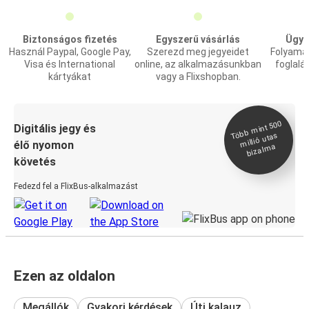
Biztonságos fizetés
Egyszerű vásárlás
Ügyf
Használ Paypal, Google Pay,
Szerezd meg jegyeidet
Folyama
Visa és International
online, az alkalmazásunkban
foglalá
kártyákat
vagy a Flixshopban.
Több
mint 500
bizal
Digitális jegy és
millió utas
élő nyomon
ma
követés
Fedezd fel a FlixBus-alkalmazást
Ezen az oldalon
Megállók
Gyakori kérdések
Úti kalauz