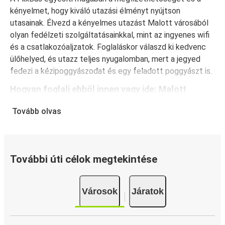
kényelmet, hogy kiváló utazási élményt nyújtson
utasainak. Élvezd a kényelmes utazást Malott városából
olyan fedélzeti szolgáltatásainkkal, mint az ingyenes wifi
és a csatlakozóaljzatok. Foglaláskor válaszd ki kedvenc
ülőhelyed, és utazz teljes nyugalomban, mert a jegyed
fedezi a kézipoggyászodat és egy feladott poggyászt is.
Hogyan foglalj ebből innen vagy ide: Malott
A jegyfoglalás a FlixBusnál gyerekjáték: a FlixBus App
Tovább olvas
segítségével néhány kattintással elvégezheted a
foglalást. Ha online vásárolsz jegyet innen vagy ide:
Malott, különböző biztonságos online fizetési módok
közül választhatsz, mint például hitelkártya, Paypal,
További úti célok megtekintése
Google és Apple Pay. Arra is lehetőség van, hogy a
fedélzeten vagy egy értékesítési ponton készpénzzel
Városok
Járatok
fizess.