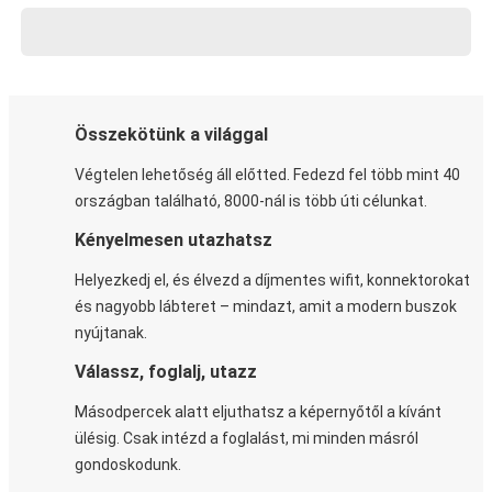
Összekötünk a világgal
Végtelen lehetőség áll előtted. Fedezd fel több mint 40
országban található, 8000-nál is több úti célunkat.
Kényelmesen utazhatsz
Helyezkedj el, és élvezd a díjmentes wifit, konnektorokat
és nagyobb lábteret – mindazt, amit a modern buszok
nyújtanak.
Válassz, foglalj, utazz
Másodpercek alatt eljuthatsz a képernyőtől a kívánt
ülésig. Csak intézd a foglalást, mi minden másról
gondoskodunk.