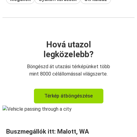
Hová utazol
legközelebb?
Böngészd át utazási térképünket több
mint 8000 célállomással világszerte.
Térkép átböngészése
Buszmegállók itt: Malott, WA