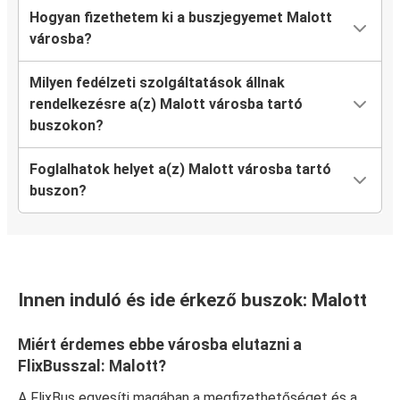
Hogyan fizethetem ki a buszjegyemet Malott
városba?
Milyen fedélzeti szolgáltatások állnak
rendelkezésre a(z) Malott városba tartó
buszokon?
Foglalhatok helyet a(z) Malott városba tartó
buszon?
Innen induló és ide érkező buszok: Malott
Miért érdemes ebbe városba elutazni a
FlixBusszal: Malott?
A FlixBus egyesíti magában a megfizethetőséget és a