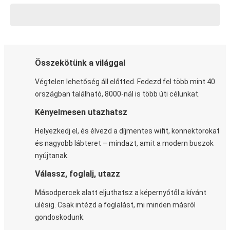
Összekötünk a világgal
Végtelen lehetőség áll előtted. Fedezd fel több mint 40
országban található, 8000-nál is több úti célunkat.
Kényelmesen utazhatsz
Helyezkedj el, és élvezd a díjmentes wifit, konnektorokat
és nagyobb lábteret – mindazt, amit a modern buszok
nyújtanak.
Válassz, foglalj, utazz
Másodpercek alatt eljuthatsz a képernyőtől a kívánt
ülésig. Csak intézd a foglalást, mi minden másról
gondoskodunk.