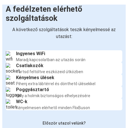
A fedélzeten elérhető
szolgáltatások
A következő szolgáltatások teszik kényelmessé az
utazást:
Ingyenes WiFi
Maradj kapcsolatban az utazás során
Csatlakozók
Tartsd feltöltve eszközeid útközben
Kényelmes ülések
Pihenj extra lábtérrel és dönthető ülésekkel
Poggyásztartó
Hely a holmik biztonságos elhelyezésére
WC-k
Kényelmesen elérhető minden FlixBuson
Először utazol velünk?