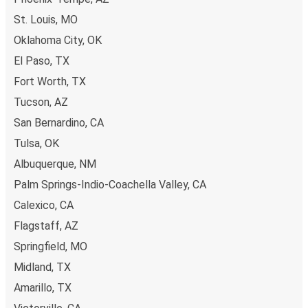
segítségével néhány kattintással elvégezheted a
St. Louis, MO
foglalást. Ha online vásárolsz jegyet innen vagy ide:
Oklahoma City, OK
Ontario / Montclair / Claremont, különböző biztonságos
El Paso, TX
online fizetési módok közül választhatsz, mint például
hitelkártya, Paypal, Google és Apple Pay. Arra is
Fort Worth, TX
lehetőség van, hogy a fedélzeten vagy egy értékesítési
Tucson, AZ
ponton készpénzzel fizess.
San Bernardino, CA
Tulsa, OK
Albuquerque, NM
Palm Springs-Indio-Coachella Valley, CA
Calexico, CA
Flagstaff, AZ
Springfield, MO
Midland, TX
Amarillo, TX