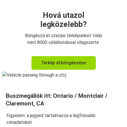
Hová utazol
legközelebb?
Böngészd át utazási térképünket több
mint 8000 célállomással világszerte.
Térkép átböngészése
Buszmegállók itt: Ontario / Montclair /
Claremont, CA
Figyelem: a jegyed tartalmazza a legfrissebb
címadatokat.