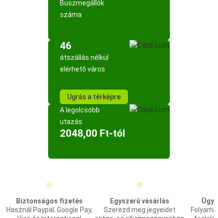
Buszmegállók
száma
46
átszállás nélkül
elérhető város
Ugrás a térképre
A legolcsóbb
utazás
2048,00 Ft-tól
Biztonságos fizetés
Egyszerű vásárlás
Ügyf
Használ Paypal, Google Pay,
Szerezd meg jegyeidet
Folyama