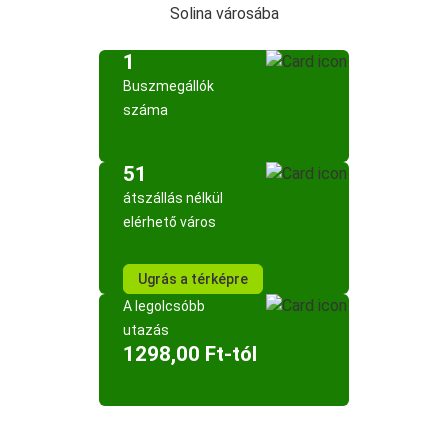
Solina városába
1
Buszmegállók
száma
51
átszállás nélkül
elérhető város
Ugrás a térképre
A legolcsóbb
utazás
1298,00 Ft-tól