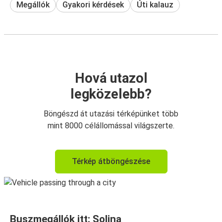
Megállók
Gyakori kérdések
Úti kalauz
Hová utazol
legközelebb?
Böngészd át utazási térképünket több
mint 8000 célállomással világszerte.
Térkép átböngészése
Buszmegállók itt: Solina