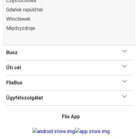
Częstochowa
Gdańsk repülőtér
Włocławek
Międzyzdroje
Busz
Úti cél
FlixBus
Ügyfélszolgálat
Flix App