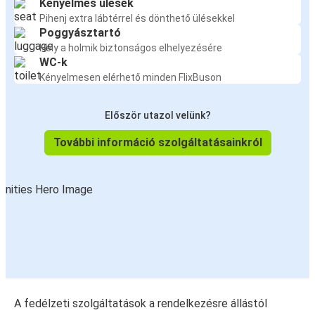
Kényelmes ülések
Pihenj extra lábtérrel és dönthető ülésekkel
Poggyásztartó
Hely a holmik biztonságos elhelyezésére
WC-k
Kényelmesen elérhető minden FlixBuson
Először utazol velünk?
További információ szolgáltatásainkról
A fedélzeti szolgáltatások a rendelkezésre állástól