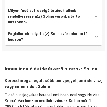
Milyen fedélzeti szolgáltatások állnak
rendelkezésre a(z) Solina városba tartó
buszokon?
Foglalhatok helyet a(z) Solina városba tartó
buszon?
Innen induló és ide érkező buszok: Solina
Keresd meg a legolcsóbb buszjegyet, ami ide visz,
vagy innen indul: Solina
Olcsó buszjegyeket keresel, ami innen indul vagy ide visz
Solina? Van
buszos csatlakozásunk Solina már 1
298,00 Ft-tól
-tól – sőt, még többet is megspórolhatsz,