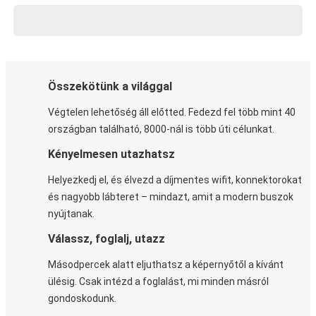
Összekötünk a világgal
Végtelen lehetőség áll előtted. Fedezd fel több mint 40
országban található, 8000-nál is több úti célunkat.
Kényelmesen utazhatsz
Helyezkedj el, és élvezd a díjmentes wifit, konnektorokat
és nagyobb lábteret – mindazt, amit a modern buszok
nyújtanak.
Válassz, foglalj, utazz
Másodpercek alatt eljuthatsz a képernyőtől a kívánt
ülésig. Csak intézd a foglalást, mi minden másról
gondoskodunk.