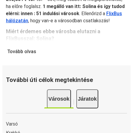
ha előre foglalsz.
1 megálló van itt: Solina és így tudod
elérni: innen : 51 indulási városok
. Ellenőrizd a
FlixBus
hálózatán
, hogy van-e a városodban csatlakozás!
Miért érdemes ebbe városba elutazni a
FlixBusszal: Solina?
A FlixBus egyesíti magában a megfizethetőséget és a
Tovább olvas
kényelmet, hogy kiváló utazási élményt nyújtson
utasainak. Élvezd a kényelmes utazást Solina városából
olyan fedélzeti szolgáltatásainkkal, mint az ingyenes wifi
és a csatlakozóaljzatok. Foglaláskor válaszd ki kedvenc
További úti célok megtekintése
ülőhelyed, és utazz teljes nyugalomban, mert a jegyed
fedezi a kézipoggyászodat és egy feladott poggyászt is.
Városok
Járatok
Hogyan foglalj ebből innen vagy ide: Solina
A jegyfoglalás a FlixBusnál gyerekjáték: a FlixBus App
segítségével néhány kattintással elvégezheted a
Varsó
foglalást. Ha online vásárolsz jegyet innen vagy ide: Solina,
Krakkó