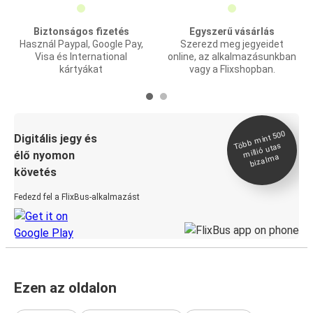
Biztonságos fizetés
Egyszerű vásárlás
Használ Paypal, Google Pay,
Szerezd meg jegyeidet
Visa és International
online, az alkalmazásunkban
kártyákat
vagy a Flixshopban.
Több
mint 500
bizal
Digitális jegy és
millió utas
élő nyomon
ma
követés
Fedezd fel a FlixBus-alkalmazást
Ezen az oldalon