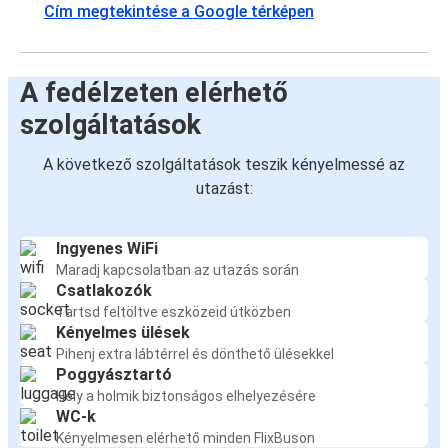
Cím megtekintése a Google térképen
A fedélzeten elérhető
szolgáltatások
A következő szolgáltatások teszik kényelmessé az
utazást:
Ingyenes WiFi
Maradj kapcsolatban az utazás során
Csatlakozók
Tartsd feltöltve eszközeid útközben
Kényelmes ülések
Pihenj extra lábtérrel és dönthető ülésekkel
Poggyásztartó
Hely a holmik biztonságos elhelyezésére
WC-k
Kényelmesen elérhető minden FlixBuson