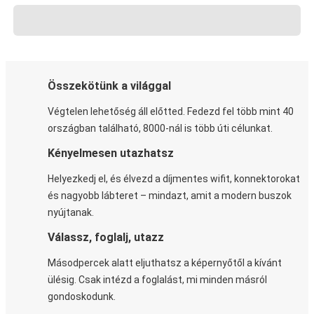
Összekötünk a világgal
Végtelen lehetőség áll előtted. Fedezd fel több mint 40
országban található, 8000-nál is több úti célunkat.
Kényelmesen utazhatsz
Helyezkedj el, és élvezd a díjmentes wifit, konnektorokat
és nagyobb lábteret – mindazt, amit a modern buszok
nyújtanak.
Válassz, foglalj, utazz
Másodpercek alatt eljuthatsz a képernyőtől a kívánt
ülésig. Csak intézd a foglalást, mi minden másról
gondoskodunk.