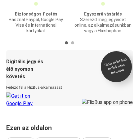
Biztonságos fizetés
Egyszerű vásárlás
Használ Paypal, Google Pay,
Szerezd meg jegyeidet
Visa és International
online, az alkalmazásunkban
kártyákat
vagy a Flixshopban.
Több
mint 500
bizal
Digitális jegy és
millió utas
élő nyomon
ma
követés
Fedezd fel a FlixBus-alkalmazást
Ezen az oldalon