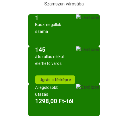
Szamszun városába
1
Buszmegállók
száma
145
átszállás nélkül
elérhető város
Ugrás a térképre
A legolcsóbb
utazás
1298,00 Ft-tól