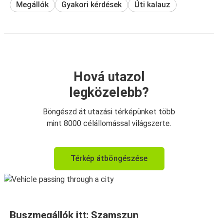
Megállók
Gyakori kérdések
Úti kalauz
Hová utazol
legközelebb?
Böngészd át utazási térképünket több
mint 8000 célállomással világszerte.
Térkép átböngészése
Buszmegállók itt: Szamszun