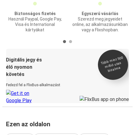
Biztonságos fizetés
Egyszerű vásárlás
Használ Paypal, Google Pay,
Szerezd meg jegyeidet
Visa és International
online, az alkalmazásunkban
kártyákat
vagy a Flixshopban.
Több
mint 500
bizal
Digitális jegy és
millió utas
élő nyomon
ma
követés
Fedezd fel a FlixBus-alkalmazást
Ezen az oldalon