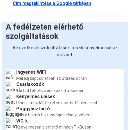
Cím megtekintése a Google térképen
A fedélzeten elérhető
szolgáltatások
A következő szolgáltatások teszik kényelmessé az
utazást:
Ingyenes WiFi
Maradj kapcsolatban az utazás során
Csatlakozók
Tartsd feltöltve eszközeid útközben
Kényelmes ülések
Pihenj extra lábtérrel és dönthető ülésekkel
Poggyásztartó
Hely a holmik biztonságos elhelyezésére
WC-k
Kényelmesen elérhető minden FlixBuson