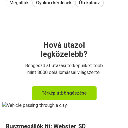
Megállók
Gyakori kérdések
Úti kalauz
Hová utazol
legközelebb?
Böngészd át utazási térképünket több
mint 8000 célállomással világszerte.
Térkép átböngészése
Buszmegállók itt: Webster, SD