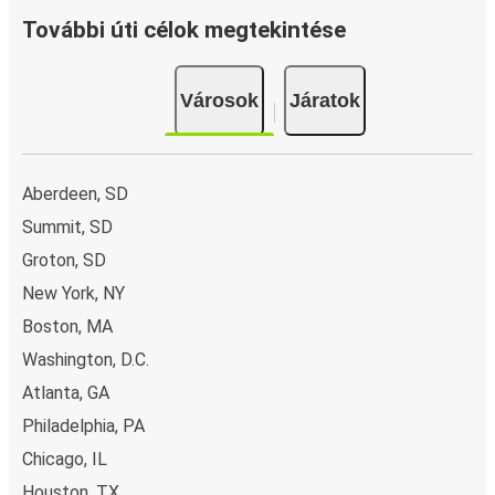
közül választhatsz, mint például hitelkártya, Paypal,
További úti célok megtekintése
Google és Apple Pay. Arra is lehetőség van, hogy a
fedélzeten vagy egy értékesítési ponton készpénzzel
Városok
Járatok
fizess.
Aberdeen, SD
Summit, SD
Groton, SD
New York, NY
Boston, MA
Washington, D.C.
Atlanta, GA
Philadelphia, PA
Chicago, IL
Houston, TX