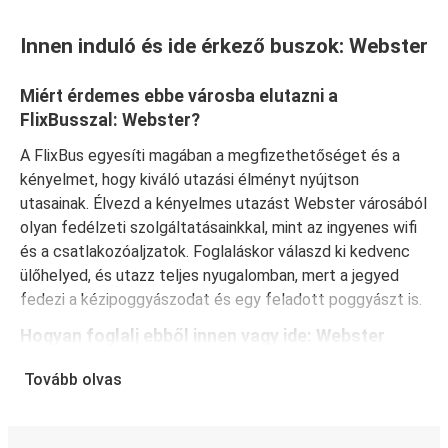
Innen induló és ide érkező buszok: Webster
Miért érdemes ebbe városba elutazni a
FlixBusszal: Webster?
A FlixBus egyesíti magában a megfizethetőséget és a
kényelmet, hogy kiváló utazási élményt nyújtson
utasainak. Élvezd a kényelmes utazást Webster városából
olyan fedélzeti szolgáltatásainkkal, mint az ingyenes wifi
és a csatlakozóaljzatok. Foglaláskor válaszd ki kedvenc
ülőhelyed, és utazz teljes nyugalomban, mert a jegyed
fedezi a kézipoggyászodat és egy feladott poggyászt is.
Hogyan foglalj ebből innen vagy ide: Webster
A jegyfoglalás a FlixBusnál gyerekjáték: a FlixBus App
Tovább olvas
segítségével néhány kattintással elvégezheted a
foglalást. Ha online vásárolsz jegyet innen vagy ide:
Webster, különböző biztonságos online fizetési módok