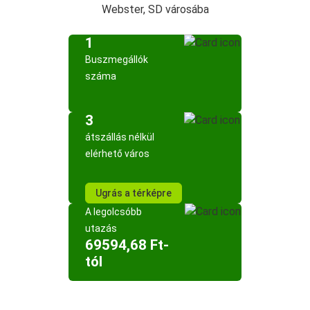
Webster, SD városába
1
Buszmegállók
száma
3
átszállás nélkül
elérhető város
Ugrás a térképre
A legolcsóbb
utazás
69594,68 Ft-
tól