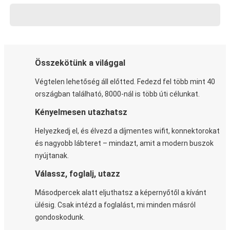
Összekötünk a világgal
Végtelen lehetőség áll előtted. Fedezd fel több mint 40
országban található, 8000-nál is több úti célunkat.
Kényelmesen utazhatsz
Helyezkedj el, és élvezd a díjmentes wifit, konnektorokat
és nagyobb lábteret – mindazt, amit a modern buszok
nyújtanak.
Válassz, foglalj, utazz
Másodpercek alatt eljuthatsz a képernyőtől a kívánt
ülésig. Csak intézd a foglalást, mi minden másról
gondoskodunk.