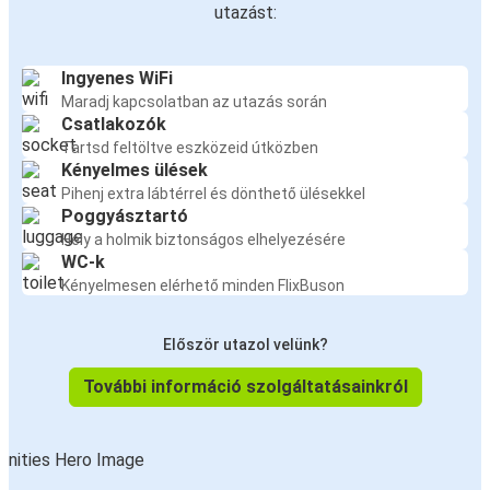
utazást:
Ingyenes WiFi
Maradj kapcsolatban az utazás során
Csatlakozók
Tartsd feltöltve eszközeid útközben
Kényelmes ülések
Pihenj extra lábtérrel és dönthető ülésekkel
Poggyásztartó
Hely a holmik biztonságos elhelyezésére
WC-k
Kényelmesen elérhető minden FlixBuson
Először utazol velünk?
További információ szolgáltatásainkról