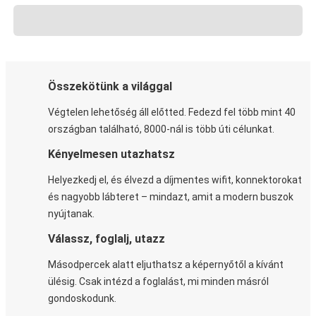
Összekötünk a világgal
Végtelen lehetőség áll előtted. Fedezd fel több mint 40
országban található, 8000-nál is több úti célunkat.
Kényelmesen utazhatsz
Helyezkedj el, és élvezd a díjmentes wifit, konnektorokat
és nagyobb lábteret – mindazt, amit a modern buszok
nyújtanak.
Válassz, foglalj, utazz
Másodpercek alatt eljuthatsz a képernyőtől a kívánt
ülésig. Csak intézd a foglalást, mi minden másról
gondoskodunk.