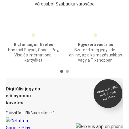
városából Szabadka városába
Biztonságos fizetés
Egyszerű vásárlás
Használ Paypal, Google Pay,
Szerezd meg jegyeidet
Visa és International
online, az alkalmazásunkban
kártyákat
vagy a Flixshopban.
Több
mint 500
bizal
Digitális jegy és
millió utas
élő nyomon
ma
követés
Fedezd fel a FlixBus-alkalmazást