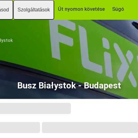
Út nyomon követése
Súgó
ásod
Szolgáltatások
ałystok
Busz Białystok - Budapest