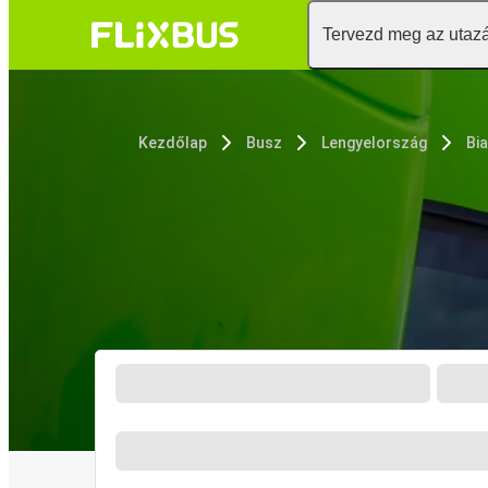
Tervezd meg az utaz
Kezdőlap
Busz
Lengyelország
Bi