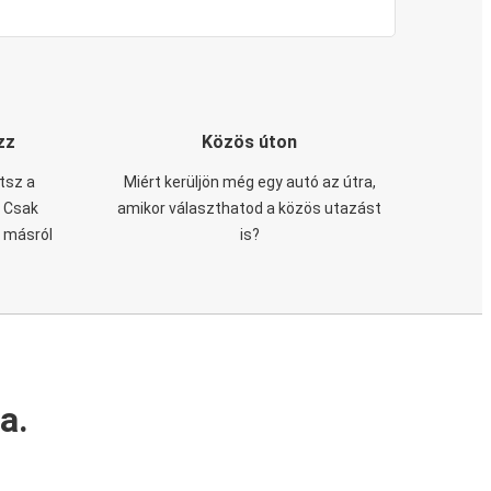
zz
Közös úton
tsz a
Miért kerüljön még egy autó az útra,
. Csak
amikor választhatod a közös utazást
n másról
is?
a.