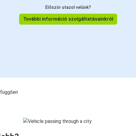
Először utazol velünk?
További információ szolgáltatásainkról
l függően