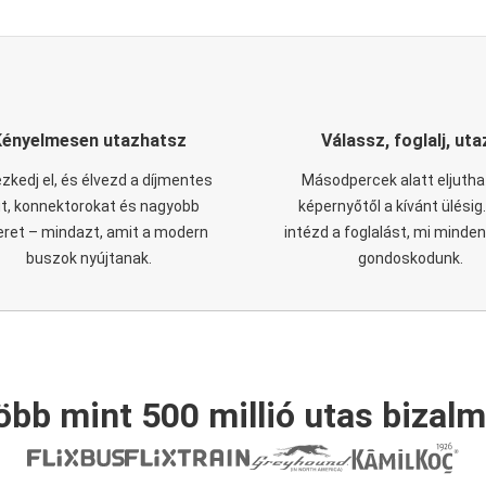
Kényelmesen utazhatsz
Válassz, foglalj, uta
zkedj el, és élvezd a díjmentes
Másodpercek alatt eljutha
it, konnektorokat és nagyobb
képernyőtől a kívánt ülésig
eret – mindazt, amit a modern
intézd a foglalást, mi minde
buszok nyújtanak.
gondoskodunk.
öbb mint 500 millió utas bizalm