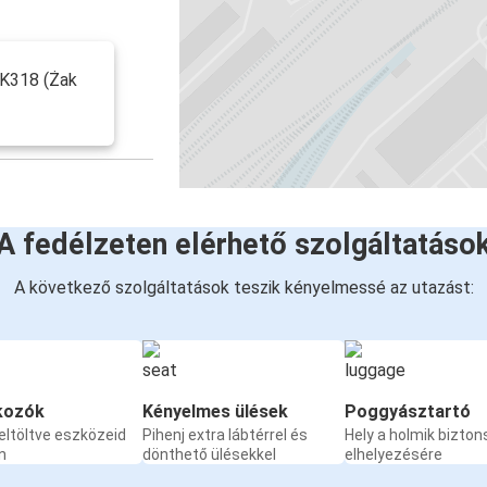
a K318 (Żak
A fedélzeten elérhető szolgáltatáso
A következő szolgáltatások teszik kényelmessé az utazást:
kozók
Kényelmes ülések
Poggyásztartó
eltöltve eszközeid
Pihenj extra lábtérrel és
Hely a holmik bizto
n
dönthető ülésekkel
elhelyezésére