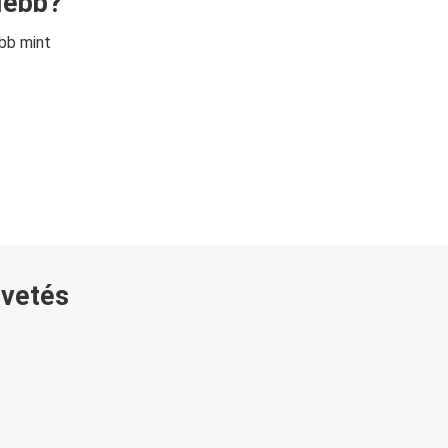
lebb?
bb mint
övetés