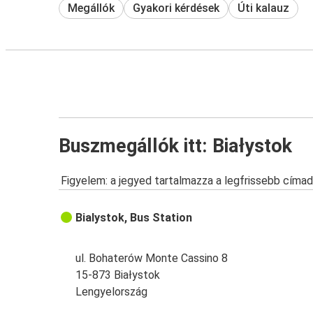
Megállók
Gyakori kérdések
Úti kalauz
Buszmegállók itt: Białystok
Figyelem: a jegyed tartalmazza a legfrissebb címad
Bialystok, Bus Station
ul. Bohaterów Monte Cassino 8
15-873 Białystok
Lengyelország