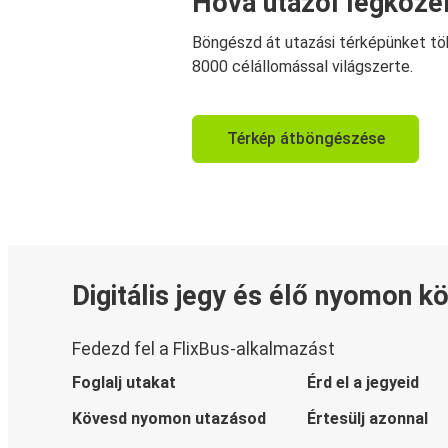
Hová utazol legköze
Böngészd át utazási térképünket tö
8000 célállomással világszerte.
Térkép átböngészése
Digitális jegy és élő nyomon k
Fedezd fel a FlixBus-alkalmazást
Foglalj utakat
Érd el a jegyeid
Kövesd nyomon utazásod
Értesülj azonnal