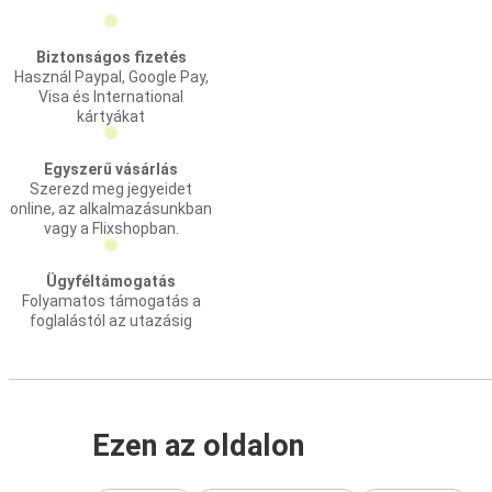
Biztonságos fizetés
Használ Paypal, Google Pay,
Visa és International
kártyákat
Egyszerű vásárlás
Szerezd meg jegyeidet
online, az alkalmazásunkban
vagy a Flixshopban.
Ügyféltámogatás
Folyamatos támogatás a
foglalástól az utazásig
Ezen az oldalon