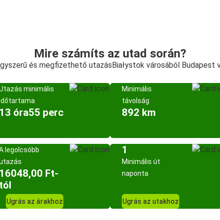
Mire számíts az utad során?
egyszerű és megfizethető utazásBiałystok városából Budapest 
Utazás minimális
Minimális
időtartama
távolság
13 óra55 perc
892 km
1
A legolcsóbb
utazás
Minimális út
16048,00 Ft-
naponta
tól
Ugrás az árakhoz
Ugrás az utakhoz