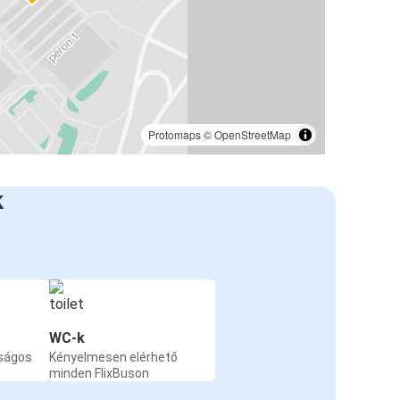
Protomaps
©
OpenStreetMap
k
WC-k
nságos
Kényelmesen elérhető
minden FlixBuson