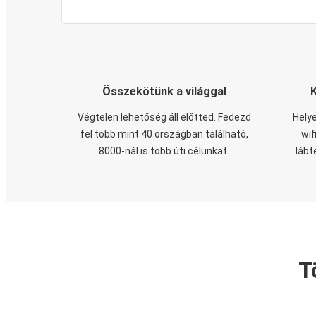
Összekötünk a világgal
Végtelen lehetőség áll előtted. Fedezd
Helye
fel több mint 40 országban található,
wif
8000-nál is több úti célunkat.
lábt
T