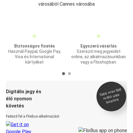
városából Cannes városába
Biztonságos fizetés
Egyszerű vásárlás
Használ Paypal, Google Pay,
Szerezd meg jegyeidet
Visa és International
online, az alkalmazásunkban
kártyákat
vagy a Flixshopban.
Több
mint 500
bizal
Digitális jegy és
millió utas
élő nyomon
ma
követés
Fedezd fel a FlixBus-alkalmazást