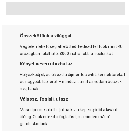
Összekötünk a világgal
Végtelen lehetőség áll előtted. Fedezd fel több mint 40
országban található, 8000-nál is több úti célunkat.
Kényelmesen utazhatsz
Helyezkedj el, és élvezd a díjmentes wifit, konnektorokat
és nagyobb lábteret – mindazt, amit a modern buszok
nyújtanak.
Válassz, foglalj, utazz
Másodpercek alatt eljuthatsz a képernyőtől a kívánt
ülésig. Csak intézd a foglalást, mi minden másról
gondoskodunk.