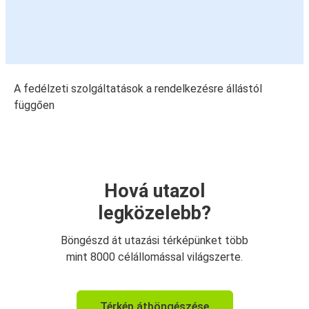
A fedélzeti szolgáltatások a rendelkezésre állástól
függően
Hová utazol
legközelebb?
Böngészd át utazási térképünket több
mint 8000 célállomással világszerte.
Térkép átböngészése