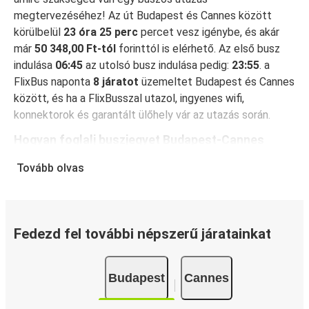
megtervezéséhez! Az út Budapest és Cannes között
körülbelül
23 óra 25 perc
percet vesz igénybe, és akár
már
50 348,00 Ft-tól
forinttól is elérhető. Az első busz
indulása
06:45
az utolsó busz indulása pedig:
23:55
. a
FlixBus naponta
8 járatot
üzemeltet Budapest és Cannes
között, és ha a FlixBusszal utazol, ingyenes wifi,
konnektorok és garantált ülőhely vár az utazás során.
Hogyan foglalj buszjegyet Budapest-Cannes
között
Tovább olvas
A jegyfoglalás a FlixBusnál hihetetlenül egyszerű: a
FlixBus App segítségével néhány kattintással
elvégezheted a foglalást. Ha online vásárolsz jegyet
Budapest és Cannes között, különböző biztonságos
Fedezd fel további népszerű járatainkat
online fizetési módok közül választhatsz, mint például
hitelkártya, Paypal, Google és Apple Pay. Arra is
Budapest
Cannes
lehetőség van, hogy a fedélzeten vagy egy értékesítési
ponton készpénzzel fizess.