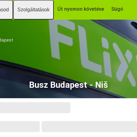
Út nyomon követése
Súgó
ásod
Szolgáltatások
dapest
Busz Budapest - Niš