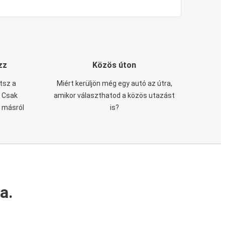
zz
Közös úton
tsz a
Miért kerüljön még egy autó az útra,
. Csak
amikor választhatod a közös utazást
n másról
is?
a.