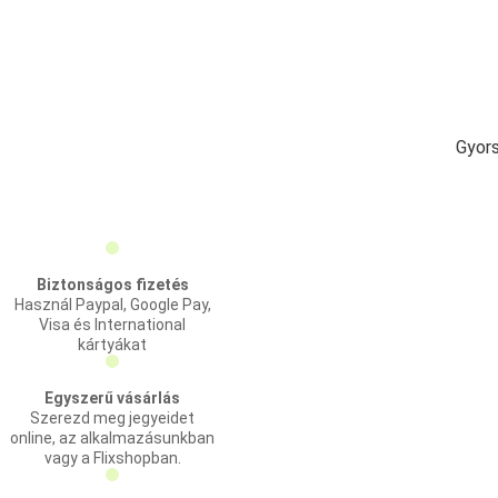
Gyors
Biztonságos fizetés
Használ Paypal, Google Pay,
Visa és International
kártyákat
Egyszerű vásárlás
Szerezd meg jegyeidet
online, az alkalmazásunkban
vagy a Flixshopban.