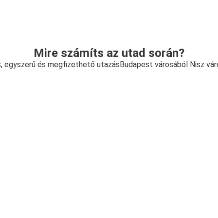
Mire számíts az utad során?
, egyszerű és megfizethető utazásBudapest városából Nisz vá