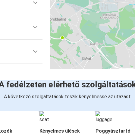
A fedélzeten elérhető szolgáltatáso
A következő szolgáltatások teszik kényelmessé az utazást:
kozók
Kényelmes ülések
Poggyásztartó