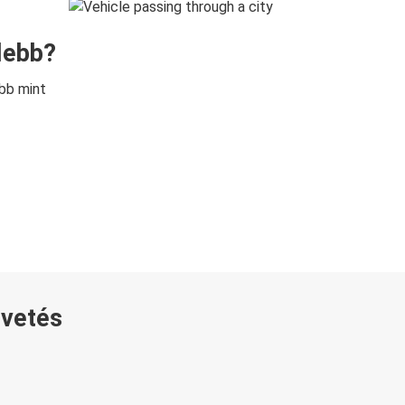
lebb?
bb mint
övetés