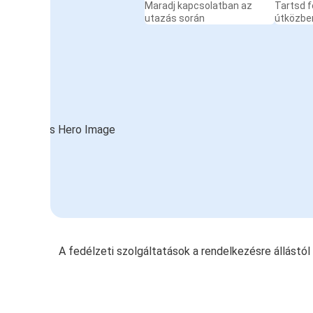
Maradj kapcsolatban az
Tartsd f
utazás során
útközbe
A fedélzeti szolgáltatások a rendelkezésre állástó