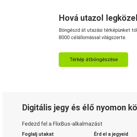
Hová utazol legköze
Böngészd át utazási térképünket tö
8000 célállomással világszerte.
Térkép átböngészése
Digitális jegy és élő nyomon k
Fedezd fel a FlixBus-alkalmazást
Foglalj utakat
Érd el a jegyeid