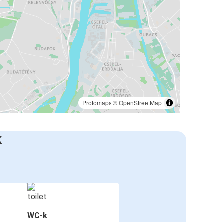
Protomaps
©
OpenStreetMap
k
WC-k