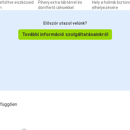
eltöltve eszközeid
Pihenj extra lábtérrel és
Hely a holmik bizto
n
dönthető ülésekkel
elhelyezésére
Először utazol velünk?
További információ szolgáltatásainkról
l függően