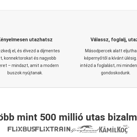
Kényelmesen utazhatsz
Válassz, foglalj, uta
zkedj el, és élvezd a díjmentes
Másodpercek alatt eljutha
it, konnektorokat és nagyobb
képernyőtől a kívánt ülésig
eret – mindazt, amit a modern
intézd a foglalást, mi minde
buszok nyújtanak.
gondoskodunk.
öbb mint 500 millió utas bizalm