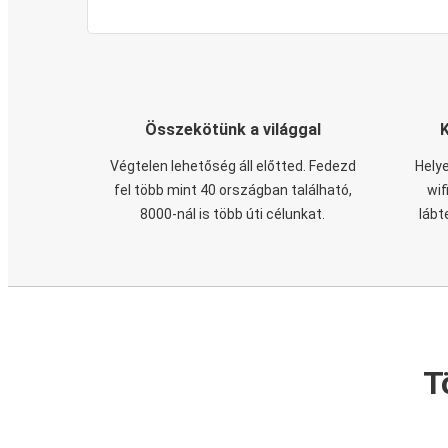
Összekötünk a világgal
Végtelen lehetőség áll előtted. Fedezd
Helye
fel több mint 40 országban található,
wif
8000-nál is több úti célunkat.
lábt
T