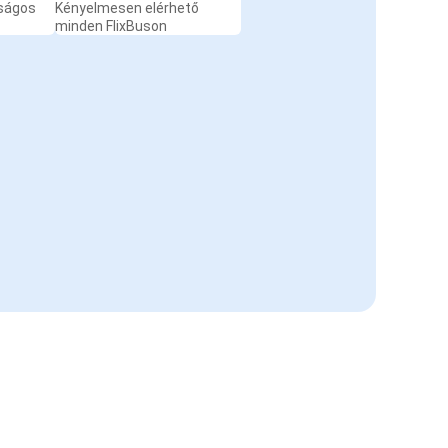
nságos
Kényelmesen elérhető
minden FlixBuson