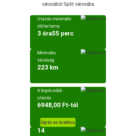
városából Split városába
Utazás minimális
időtartama
3 óra55 perc
Minimális
távolság
223 km
A legolcsóbb
utazás
6948,00 Ft-tól
Ugrás az árakhoz
14