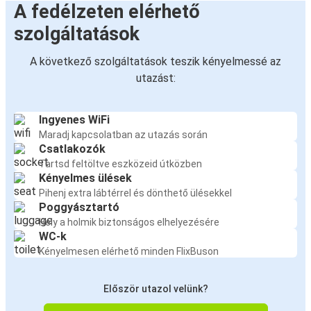
A fedélzeten elérhető
szolgáltatások
A következő szolgáltatások teszik kényelmessé az
utazást:
Ingyenes WiFi
Maradj kapcsolatban az utazás során
Csatlakozók
Tartsd feltöltve eszközeid útközben
Kényelmes ülések
Pihenj extra lábtérrel és dönthető ülésekkel
Poggyásztartó
Hely a holmik biztonságos elhelyezésére
WC-k
Kényelmesen elérhető minden FlixBuson
Először utazol velünk?