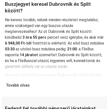
Buszjegyet keresel Dubrovnik és Split
között?
Ne keress tovább, nálunk minden részletet megtalálsz,
amire szükséged van egy buszos utazás
megtervezéséhez! Az út Dubrovnik és Split között
körülbelül
3 óra 55 perc
percet vesz igénybe, és akár már
6 948,00 Ft-tól
forinttól is elérhető. Az első busz indulása
03:30
az utolsó busz indulása pedig:
21:00
. a FlixBus
naponta
14 járatot
üzemeltet Dubrovnik és Split között,
és ha a FlixBusszal utazol, ingyenes wifi, konnektorok és
garantált ülőhely vár az utazás során.
Hogyan foglalj buszjegyet Dubrovnik-Split között
A jegyfoglalás a FlixBusnál hihetetlenül egyszerű: a
Tovább olvas
FlixBus App segítségével néhány kattintással
elvégezheted a foglalást. Ha online vásárolsz jegyet
Dubrovnik és Split között, különböző biztonságos online
fizetési módok közül választhatsz, mint például
Fedezd fel további népszerű járatainkat