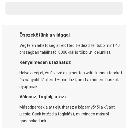
Összekötünk a világgal
Végtelen lehetőség áll előtted. Fedezd fel több mint 40
országban található, 8000-nál is több úti célunkat.
Kényelmesen utazhatsz
Helyezkedj el, és élvezd a díjmentes wifit, konnektorokat
és nagyobb lábteret – mindazt, amit a modern buszok
nyújtanak.
Válassz, foglalj, utazz
Másodpercek alatt eljuthatsz a képernyőtől a kívánt
ülésig. Csak intézd a foglalást, mi minden másról
gondoskodunk.