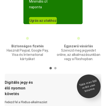
Minimális út
naponta
Ugrás az utakhoz
Biztonságos fizetés
Egyszerű vásárlás
Használ Paypal, Google Pay,
Szerezd meg jegyeidet
Visa és International
online, az alkalmazásunkban
kártyákat
vagy a Flixshopban.
Több
mint 500
bizal
Digitális jegy és
millió utas
élő nyomon
ma
követés
Fedezd fel a FlixBus-alkalmazást