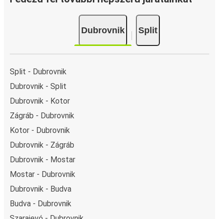
hitelkártya, Paypal, Google és Apple Pay. Arra is
lehetőség van, hogy a fedélzeten vagy egy értékesítési
Dubrovnik
Split
ponton készpénzzel fizess.
Split - Dubrovnik
Dubrovnik - Split
Dubrovnik - Kotor
Zágráb - Dubrovnik
Kotor - Dubrovnik
Dubrovnik - Zágráb
Dubrovnik - Mostar
Mostar - Dubrovnik
Dubrovnik - Budva
Budva - Dubrovnik
Szarajevó - Dubrovnik