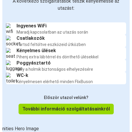
A következő szolgáltatások teszik kényelmessé az
utazást:
Ingyenes WiFi
Maradj kapcsolatban az utazás során
Csatlakozók
Tartsd feltöltve eszközeid útközben
Kényelmes ülések
Pihenj extra lábtérrel és dönthető ülésekkel
Poggyásztartó
Hely a holmik biztonságos elhelyezésére
WC-k
Kényelmesen elérhető minden FlixBuson
Először utazol velünk?
További információ szolgáltatásainkról