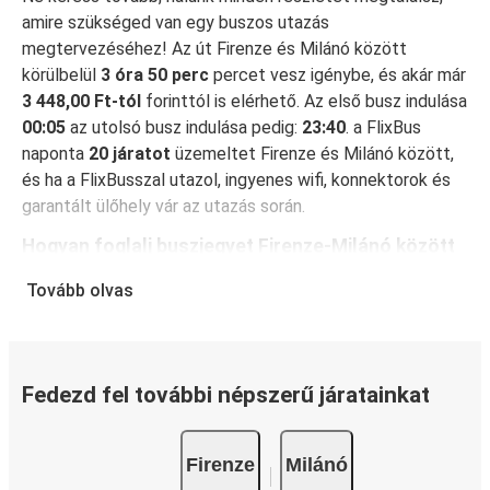
amire szükséged van egy buszos utazás
megtervezéséhez! Az út Firenze és Milánó között
körülbelül
3 óra 50 perc
percet vesz igénybe, és akár már
3 448,00 Ft-tól
forinttól is elérhető. Az első busz indulása
00:05
az utolsó busz indulása pedig:
23:40
. a FlixBus
naponta
20 járatot
üzemeltet Firenze és Milánó között,
és ha a FlixBusszal utazol, ingyenes wifi, konnektorok és
garantált ülőhely vár az utazás során.
Hogyan foglalj buszjegyet Firenze-Milánó között
A jegyfoglalás a FlixBusnál hihetetlenül egyszerű: a
Tovább olvas
FlixBus App segítségével néhány kattintással
elvégezheted a foglalást. Ha online vásárolsz jegyet
Firenze és Milánó között, különböző biztonságos online
fizetési módok közül választhatsz, mint például
Fedezd fel további népszerű járatainkat
hitelkártya, Paypal, Google és Apple Pay. Arra is
lehetőség van, hogy a fedélzeten vagy egy értékesítési
Firenze
Milánó
ponton készpénzzel fizess.