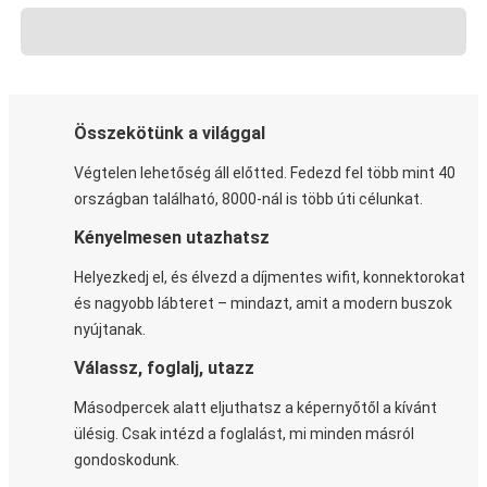
Összekötünk a világgal
Végtelen lehetőség áll előtted. Fedezd fel több mint 40
országban található, 8000-nál is több úti célunkat.
Kényelmesen utazhatsz
Helyezkedj el, és élvezd a díjmentes wifit, konnektorokat
és nagyobb lábteret – mindazt, amit a modern buszok
nyújtanak.
Válassz, foglalj, utazz
Másodpercek alatt eljuthatsz a képernyőtől a kívánt
ülésig. Csak intézd a foglalást, mi minden másról
gondoskodunk.