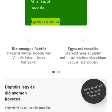
Minimális út
naponta
Ugrás az utakhoz
Biztonságos fizetés
Egyszerű vásárlás
Használ Paypal, Google Pay,
Szerezd meg jegyeidet
Visa és International
online, az alkalmazásunkban
kártyákat
vagy a Flixshopban.
Több
mint 500
bizal
Digitális jegy és
millió utas
élő nyomon
ma
követés
Fedezd fel a FlixBus-alkalmazást