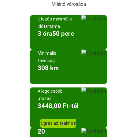
Milánó városába
Utazás minimális
időtartama
3 óra50 perc
Minimális
távolság
308 km
A legolcsóbb
utazás
3448,00 Ft-tól
Ugrás az árakhoz
20