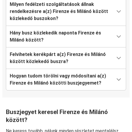
Milyen fedélzeti szolgáltatások állnak
rendelkezésre a(z) Firenze és Milánó között
közlekedő buszokon?
Hány busz közlekedik naponta Firenze és
Milánó között?
Felvihetek kerékpárt a(z) Firenze és Milánó
között közlekedő buszra?
Hogyan tudom törölni vagy módosítani a(z)
Firenze és Milánó közötti buszjegyemet?
Buszjegyet keresel Firenze és Milánó
között?
Ne keress tovább, nálunk minden részletet megtalálsz,