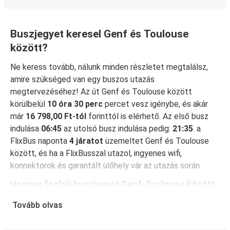
Buszjegyet keresel Genf és Toulouse
között?
Ne keress tovább, nálunk minden részletet megtalálsz,
amire szükséged van egy buszos utazás
megtervezéséhez! Az út Genf és Toulouse között
körülbelül
10 óra 30 perc
percet vesz igénybe, és akár
már
16 798,00 Ft-tól
forinttól is elérhető. Az első busz
indulása
06:45
az utolsó busz indulása pedig:
21:35
. a
FlixBus naponta
4 járatot
üzemeltet Genf és Toulouse
között, és ha a FlixBusszal utazol, ingyenes wifi,
konnektorok és garantált ülőhely vár az utazás során.
Hogyan foglalj buszjegyet Genf-Toulouse között
A jegyfoglalás a FlixBusnál hihetetlenül egyszerű: a
Tovább olvas
FlixBus App segítségével néhány kattintással
elvégezheted a foglalást. Ha online vásárolsz jegyet Genf