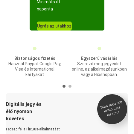
Minimális út
naponta
Ugrás az utakhoz
Biztonságos fizetés
Egyszerű vásárlás
Használ Paypal, Google Pay,
Szerezd meg jegyeidet
Visa és International
online, az alkalmazásunkban
kártyákat
vagy a Flixshopban.
Több
mint 500
bizal
Digitális jegy és
millió utas
élő nyomon
ma
követés
Fedezd fel a FlixBus-alkalmazást