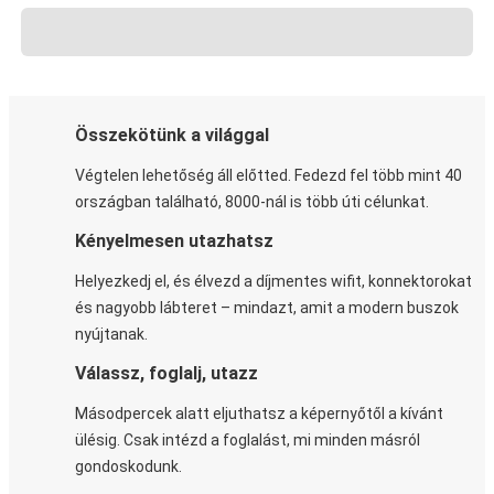
Összekötünk a világgal
Végtelen lehetőség áll előtted. Fedezd fel több mint 40
országban található, 8000-nál is több úti célunkat.
Kényelmesen utazhatsz
Helyezkedj el, és élvezd a díjmentes wifit, konnektorokat
és nagyobb lábteret – mindazt, amit a modern buszok
nyújtanak.
Válassz, foglalj, utazz
Másodpercek alatt eljuthatsz a képernyőtől a kívánt
ülésig. Csak intézd a foglalást, mi minden másról
gondoskodunk.