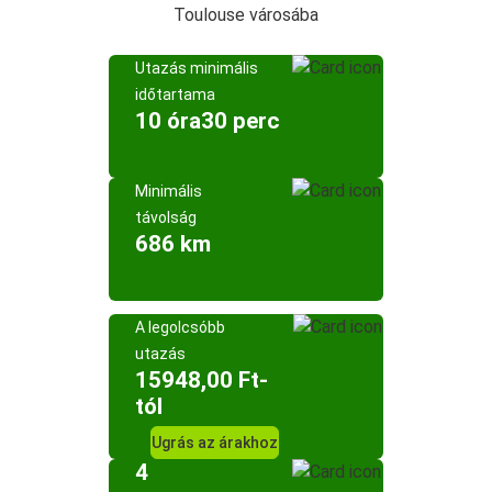
Toulouse városába
Utazás minimális
időtartama
10 óra30 perc
Minimális
távolság
686 km
A legolcsóbb
utazás
15948,00 Ft-
tól
Ugrás az árakhoz
4