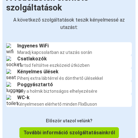
szolgáltatások
A következő szolgáltatások teszik kényelmessé az
utazást:
Ingyenes WiFi
Maradj kapcsolatban az utazás során
Csatlakozók
Tartsd feltöltve eszközeid útközben
Kényelmes ülések
Pihenj extra lábtérrel és dönthető ülésekkel
Poggyásztartó
Hely a holmik biztonságos elhelyezésére
WC-k
Kényelmesen elérhető minden FlixBuson
Először utazol velünk?
További információ szolgáltatásainkról