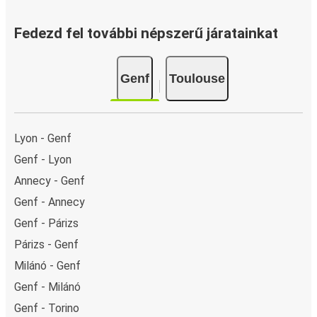
és Toulouse között, különböző biztonságos online
fizetési módok közül választhatsz, mint például
Fedezd fel további népszerű járatainkat
hitelkártya, Paypal, Google és Apple Pay. Arra is
lehetőség van, hogy a fedélzeten vagy egy értékesítési
Genf
Toulouse
ponton készpénzzel fizess.
Lyon - Genf
Genf - Lyon
Annecy - Genf
Genf - Annecy
Genf - Párizs
Párizs - Genf
Milánó - Genf
Genf - Milánó
Genf - Torino