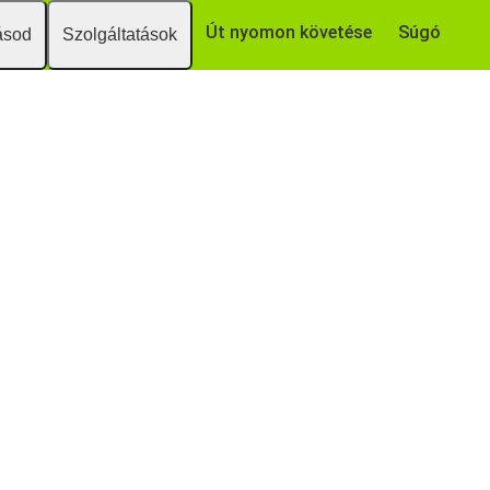
Út nyomon követése
Súgó
ásod
Szolgáltatások