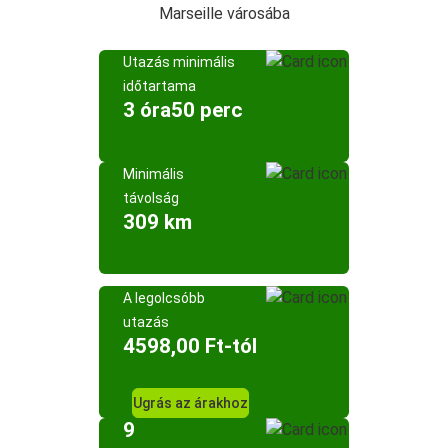
Marseille városába
Utazás minimális
időtartama
3 óra50 perc
Minimális
távolság
309 km
A legolcsóbb
utazás
4598,00 Ft-tól
Ugrás az árakhoz
9