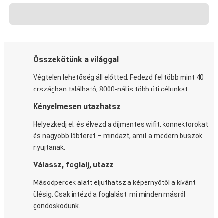
Összekötünk a világgal
Végtelen lehetőség áll előtted. Fedezd fel több mint 40
országban található, 8000-nál is több úti célunkat.
Kényelmesen utazhatsz
Helyezkedj el, és élvezd a díjmentes wifit, konnektorokat
és nagyobb lábteret – mindazt, amit a modern buszok
nyújtanak.
Válassz, foglalj, utazz
Másodpercek alatt eljuthatsz a képernyőtől a kívánt
ülésig. Csak intézd a foglalást, mi minden másról
gondoskodunk.