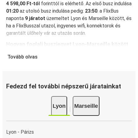
4 598,00 Ft-tól
forinttól is elérhető. Az első busz indulása
01:20
az utolsó busz indulása pedig:
23:50
. a FlixBus
naponta
9 járatot
üzemeltet Lyon és Marseille között, és
ha a FlixBusszal utazol, ingyenes wifi, konnektorok és
garantált ülőhely vár az utazás során.
Hogyan foglalj buszjegyet Lyon-Marseille között
A jegyfoglalás a FlixBusnál hihetetlenül egyszerű: a
Tovább olvas
FlixBus App segítségével néhány kattintással
elvégezheted a foglalást. Ha online vásárolsz jegyet Lyon
és Marseille között, különböző biztonságos online fizetési
módok közül választhatsz, mint például hitelkártya,
Fedezd fel további népszerű járatainkat
Paypal, Google és Apple Pay. Arra is lehetőség van, hogy a
fedélzeten vagy egy értékesítési ponton készpénzzel
Lyon
Marseille
fizess.
Lyon - Párizs