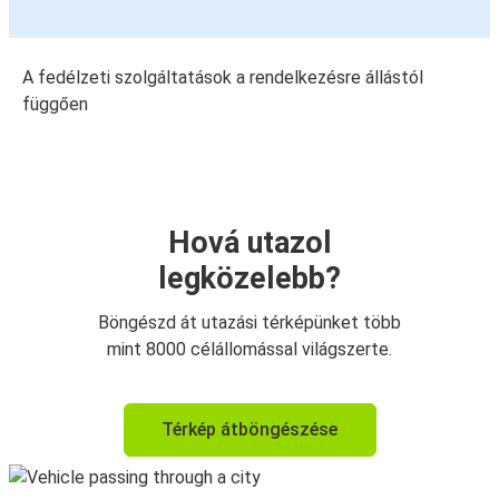
A fedélzeti szolgáltatások a rendelkezésre állástól
függően
Hová utazol
legközelebb?
Böngészd át utazási térképünket több
mint 8000 célállomással világszerte.
Térkép átböngészése