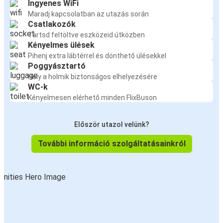
Ingyenes WiFi
Maradj kapcsolatban az utazás során
Csatlakozók
Tartsd feltöltve eszközeid útközben
Kényelmes ülések
Pihenj extra lábtérrel és dönthető ülésekkel
Poggyásztartó
Hely a holmik biztonságos elhelyezésére
WC-k
Kényelmesen elérhető minden FlixBuson
Először utazol velünk?
További információ szolgáltatásainkról