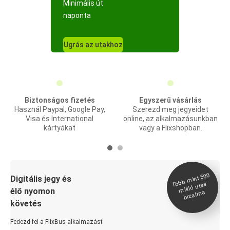
Minimális út
naponta
Ugrás az utakhoz
Biztonságos fizetés
Egyszerű vásárlás
Használ Paypal, Google Pay,
Szerezd meg jegyeidet
Visa és International
online, az alkalmazásunkban
kártyákat
vagy a Flixshopban.
Több
mint 500
bizal
Digitális jegy és
millió utas
élő nyomon
ma
követés
Fedezd fel a FlixBus-alkalmazást