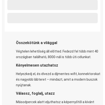
Összekötünk a világgal
Végtelen lehetőség áll előtted. Fedezd fel több mint 40
országban található, 8000-nál is több úti célunkat.
Kényelmesen utazhatsz
Helyezkedj el, és élvezd a díjmentes wifit, konnektorokat
és nagyobb lábteret – mindazt, amit a modern buszok
nyújtanak.
Válassz, foglalj, utazz
Másodpercek alatt eljuthatsz a képernyőtől a kívánt