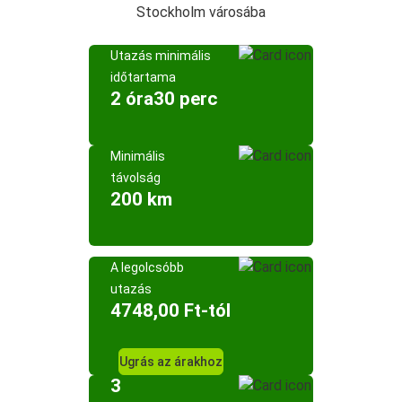
Stockholm városába
Utazás minimális
időtartama
2 óra30 perc
Minimális
távolság
200 km
A legolcsóbb
utazás
4748,00 Ft-tól
Ugrás az árakhoz
3