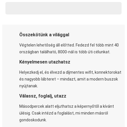
Összekötünk a világgal
Végtelen lehetőség áll előtted. Fedezd fel több mint 40
országban található, 8000-nál is több úti célunkat.
Kényelmesen utazhatsz
Helyezkedj el, és élvezd a díjmentes wifit, konnektorokat
és nagyobb lábteret – mindazt, amit a modern buszok
nyújtanak.
Válassz, foglalj, utazz
Másodpercek alatt eljuthatsz a képernyőtől a kívánt
ülésig. Csak intézd a foglalást, mi minden másról
gondoskodunk.