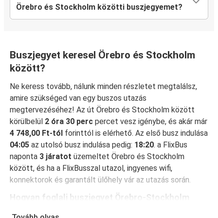
Örebro és Stockholm közötti buszjegyemet?
Buszjegyet keresel Örebro és Stockholm
között?
Ne keress tovább, nálunk minden részletet megtalálsz,
amire szükséged van egy buszos utazás
megtervezéséhez! Az út Örebro és Stockholm között
körülbelül
2 óra 30 perc
percet vesz igénybe, és akár már
4 748,00 Ft-tól
forinttól is elérhető. Az első busz indulása
04:05
az utolsó busz indulása pedig:
18:20
. a FlixBus
naponta
3 járatot
üzemeltet Örebro és Stockholm
között, és ha a FlixBusszal utazol, ingyenes wifi,
konnektorok és garantált ülőhely vár az utazás során.
Hogyan foglalj buszjegyet Örebro-Stockholm
között
Tovább olvas