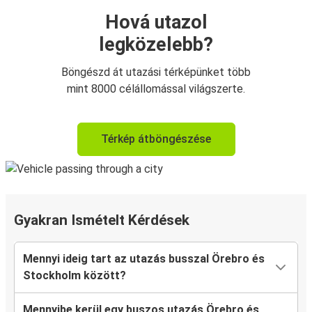
Hová utazol
legközelebb?
Böngészd át utazási térképünket több
mint 8000 célállomással világszerte.
Térkép átböngészése
Gyakran Ismételt Kérdések
Mennyi ideig tart az utazás busszal Örebro és
Stockholm között?
Mennyibe kerül egy buszos utazás Örebro és