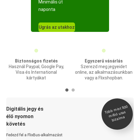
Minimális út
naponta
Ugrás az utakhoz
Biztonságos fizetés
Egyszerű vásárlás
Használ Paypal, Google Pay,
Szerezd meg jegyeidet
Visa és International
online, az alkalmazásunkban
kártyákat
vagy a Flixshopban.
Több
mint 500
bizal
Digitális jegy és
millió utas
élő nyomon
ma
követés
Fedezd fel a FlixBus-alkalmazást