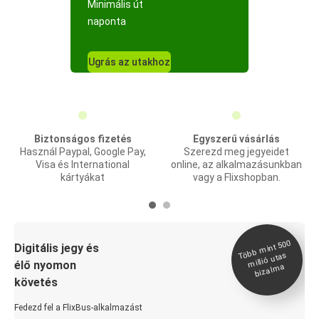
Minimális út
naponta
Ugrás az utakhoz
Biztonságos fizetés
Egyszerű vásárlás
Használ Paypal, Google Pay,
Szerezd meg jegyeidet
Visa és International
online, az alkalmazásunkban
kártyákat
vagy a Flixshopban.
Több
mint 500
bizal
Digitális jegy és
millió utas
élő nyomon
ma
követés
Fedezd fel a FlixBus-alkalmazást