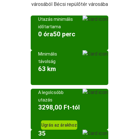
városából Bécsi repülőtér városába
Utazás minimális
időtartama
0 óra50 perc
Minimális
távolság
63 km
A legolcsóbb
utazás
3298,00 Ft-tól
Ugrás az árakhoz
35