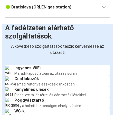
Bratislava (ORLEN gas station)
A fedélzeten elérhető
szolgáltatások
A következő szolgáltatások teszik kényelmessé az
utazást:
Ingyenes WiFi
Maradj kapcsolatban az utazás során
Csatlakozók
Tartsd feltöltve eszközeid útközben
Kényelmes ülések
Pihenj extra lábtérrel és dönthető ülésekkel
Poggyásztartó
Hely a holmik biztonságos elhelyezésére
WC-k