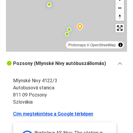
Protomaps
©
OpenStreetMap
Pozsony (Mlynské Nivy autóbuszállomás)
Mlynské Nivy 4122/3
Autobusová stanica
811 09 Pozsony
Szlovákia
Cím megtekintése a Google térképen
Bratislava AS Nivy: The station is