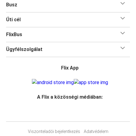
Busz
Úti cél
FlixBus
Ügyfélszolgálat
Flix App
A Flix a közösségi médiában:
Viszonteladói bejelentkezés
Adatvédelem