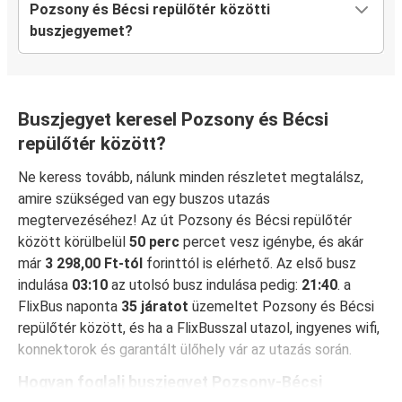
Pozsony és Bécsi repülőtér közötti
buszjegyemet?
Buszjegyet keresel Pozsony és Bécsi
repülőtér között?
Ne keress tovább, nálunk minden részletet megtalálsz,
amire szükséged van egy buszos utazás
megtervezéséhez! Az út Pozsony és Bécsi repülőtér
között körülbelül
50 perc
percet vesz igénybe, és akár
már
3 298,00 Ft-tól
forinttól is elérhető. Az első busz
indulása
03:10
az utolsó busz indulása pedig:
21:40
. a
FlixBus naponta
35 járatot
üzemeltet Pozsony és Bécsi
repülőtér között, és ha a FlixBusszal utazol, ingyenes wifi,
konnektorok és garantált ülőhely vár az utazás során.
Hogyan foglalj buszjegyet Pozsony-Bécsi