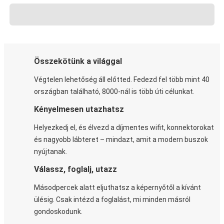
Összekötünk a világgal
Végtelen lehetőség áll előtted. Fedezd fel több mint 40
országban található, 8000-nál is több úti célunkat.
Kényelmesen utazhatsz
Helyezkedj el, és élvezd a díjmentes wifit, konnektorokat
és nagyobb lábteret – mindazt, amit a modern buszok
nyújtanak.
Válassz, foglalj, utazz
Másodpercek alatt eljuthatsz a képernyőtől a kívánt
ülésig. Csak intézd a foglalást, mi minden másról
gondoskodunk.