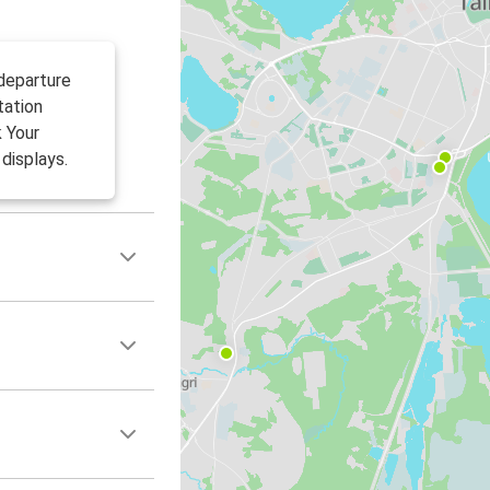
 departure
tation
k Your
displays.