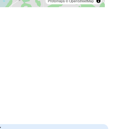
Protomaps
©
OpenStreetMap
k