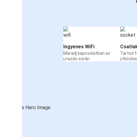
Ingyenes WiFi
Csatla
Maradj kapcsolatban az
Tartsd f
utazás során
útközbe