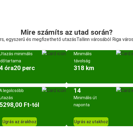
Mire számíts az utad során?
rs, egyszerű és megfizethető utazásTallinn városából Riga váro
Utazás minimális
Minimális
időtartama
távolság
4 óra20 perc
318 km
14
A legolcsóbb
utazás
Minimális út
5298,00 Ft-tól
naponta
Ugrás az árakhoz
Ugrás az utakhoz