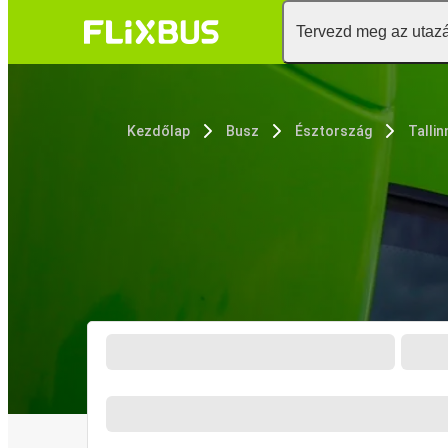
Tervezd meg az utaz
Kezdőlap
Busz
Észtország
Tallin