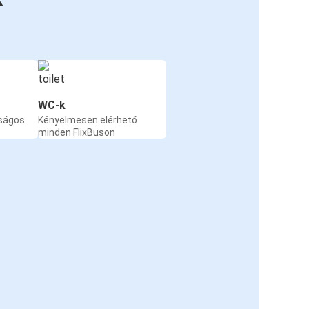
WC-k
nságos
Kényelmesen elérhető
minden FlixBuson