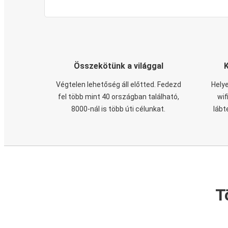
Összekötünk a világgal
Végtelen lehetőség áll előtted. Fedezd
Helye
fel több mint 40 országban található,
wif
8000-nál is több úti célunkat.
lábt
T