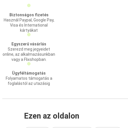
Biztonságos fizetés
Használ Paypal, Google Pay,
Visa és International
kártyákat
Egyszerű vásárlás
Szerezd meg jegyeidet
online, az alkalmazásunkban
vagy a Flixshopban.
Ügyféltámogatás
Folyamatos támogatás a
foglalástól az utazásig
Ezen az oldalon