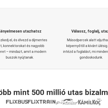
Kényelmesen utazhatsz
Válassz, foglalj, uta
zkedj el, és élvezd a díjmentes
Másodpercek alatt eljutha
it, konnektorokat és nagyobb
képernyőtől a kívánt ülésig
eret – mindazt, amit a modern
intézd a foglalást, mi minde
buszok nyújtanak.
gondoskodunk.
öbb mint 500 millió utas bizalm