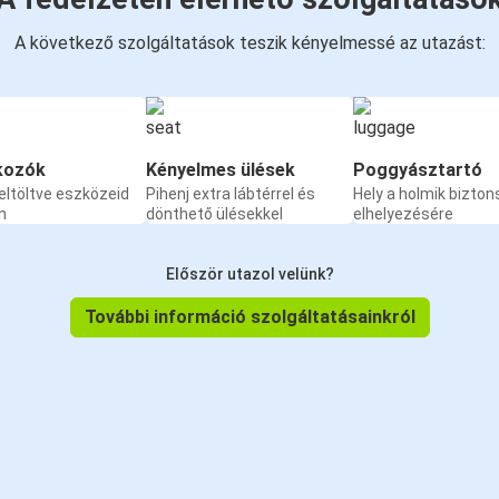
A következő szolgáltatások teszik kényelmessé az utazást:
kozók
Kényelmes ülések
Poggyásztartó
eltöltve eszközeid
Pihenj extra lábtérrel és
Hely a holmik bizto
n
dönthető ülésekkel
elhelyezésére
Először utazol velünk?
További információ szolgáltatásainkról