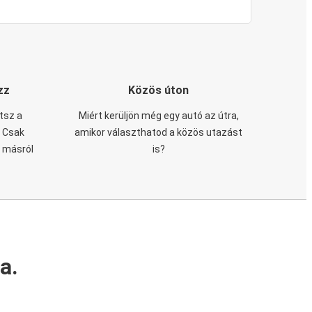
zz
Közös úton
tsz a
Miért kerüljön még egy autó az útra,
. Csak
amikor választhatod a közös utazást
n másról
is?
a.