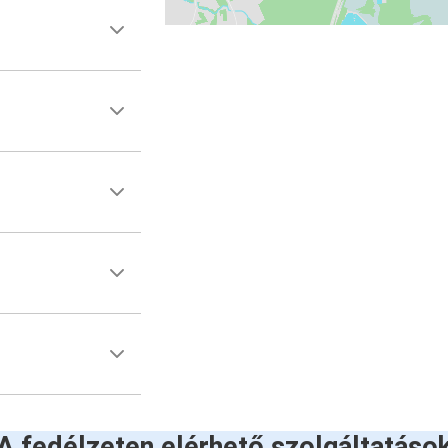
A fedélzeten elérhető szolgáltatáso