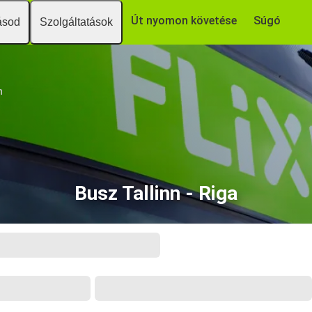
Út nyomon követése
Súgó
ásod
Szolgáltatások
n
Busz Tallinn - Riga