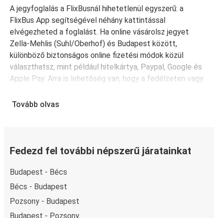
A jegyfoglalás a FlixBusnál hihetetlenül egyszerű: a
FlixBus App segítségével néhány kattintással
elvégezheted a foglalást. Ha online vásárolsz jegyet
Zella-Mehlis (Suhl/Oberhof) és Budapest között,
különböző biztonságos online fizetési módok közül
választhatsz, mint például hitelkártya, Paypal, Google és
Apple Pay. Arra is lehetőség van, hogy a fedélzeten vagy
egy értékesítési ponton készpénzzel fizess.
Tovább olvas
Fedezd fel további népszerű járatainkat
Budapest - Bécs
Bécs - Budapest
Pozsony - Budapest
Budapest - Pozsony