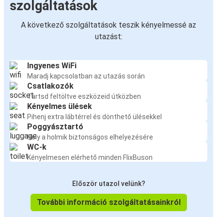
szolgáltatások
A következő szolgáltatások teszik kényelmessé az
utazást:
Ingyenes WiFi
Maradj kapcsolatban az utazás során
Csatlakozók
Tartsd feltöltve eszközeid útközben
Kényelmes ülések
Pihenj extra lábtérrel és dönthető ülésekkel
Poggyásztartó
Hely a holmik biztonságos elhelyezésére
WC-k
Kényelmesen elérhető minden FlixBuson
Először utazol velünk?
További információ szolgáltatásainkról