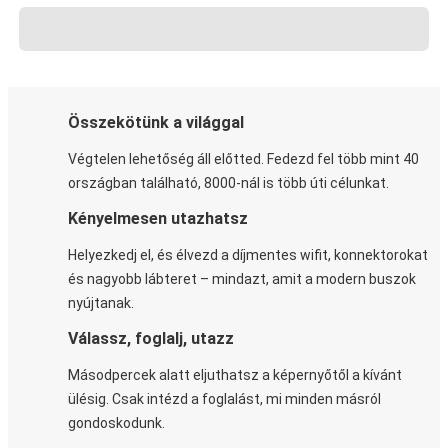
Összekötünk a világgal
Végtelen lehetőség áll előtted. Fedezd fel több mint 40
országban található, 8000-nál is több úti célunkat.
Kényelmesen utazhatsz
Helyezkedj el, és élvezd a díjmentes wifit, konnektorokat
és nagyobb lábteret – mindazt, amit a modern buszok
nyújtanak.
Válassz, foglalj, utazz
Másodpercek alatt eljuthatsz a képernyőtől a kívánt
ülésig. Csak intézd a foglalást, mi minden másról
gondoskodunk.