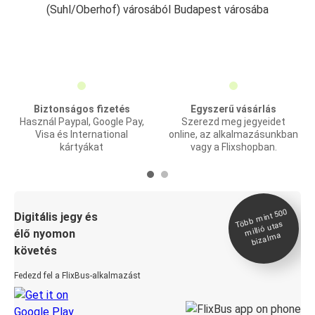
(Suhl/Oberhof) városából Budapest városába
Biztonságos fizetés
Egyszerű vásárlás
Használ Paypal, Google Pay,
Szerezd meg jegyeidet
Visa és International
online, az alkalmazásunkban
kártyákat
vagy a Flixshopban.
Több
mint 500
bizal
Digitális jegy és
millió utas
élő nyomon
ma
követés
Fedezd fel a FlixBus-alkalmazást