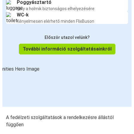
Poggyásztartó
Hely a holmik biztonságos elhelyezésére
WC-k
Kényelmesen elérhető minden FlixBuson
Először utazol velünk?
További információ szolgáltatásainkról
A fedélzeti szolgáltatások a rendelkezésre állástól
függően