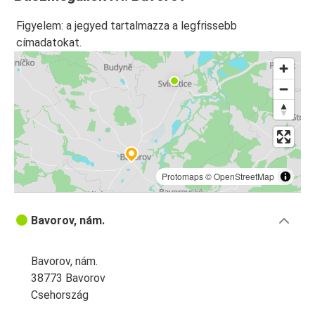
Figyelem: a jegyed tartalmazza a legfrissebb
címadatokat.
Protomaps
©
OpenStreetMap
Bavorov, nám.
Bavorov, nám.
38773 Bavorov
Csehország