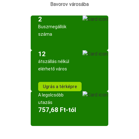
Bavorov városába
2
Buszmegállók
száma
12
átszállás nélkül
elérhető város
Ugrás a térképre
A legolcsóbb
utazás
757,68 Ft-tól