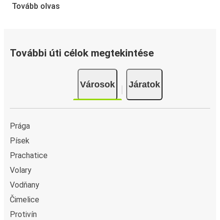
A jegyfoglalás a FlixBusnál gyerekjáték: a FlixBus App
Tovább olvas
segítségével néhány kattintással elvégezheted a
foglalást. Ha online vásárolsz jegyet innen vagy ide:
Bavorov, különböző biztonságos online fizetési módok
közül választhatsz, mint például hitelkártya, Paypal,
További úti célok megtekintése
Google és Apple Pay. Arra is lehetőség van, hogy a
fedélzeten vagy egy értékesítési ponton készpénzzel
Városok
Járatok
fizess.
Prága
Písek
Prachatice
Volary
Vodňany
Čimelice
Protivín