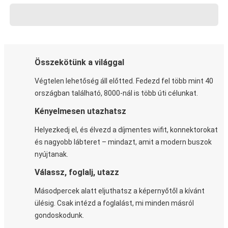
Összekötünk a világgal
Végtelen lehetőség áll előtted. Fedezd fel több mint 40
országban található, 8000-nál is több úti célunkat.
Kényelmesen utazhatsz
Helyezkedj el, és élvezd a díjmentes wifit, konnektorokat
és nagyobb lábteret – mindazt, amit a modern buszok
nyújtanak.
Válassz, foglalj, utazz
Másodpercek alatt eljuthatsz a képernyőtől a kívánt
ülésig. Csak intézd a foglalást, mi minden másról
gondoskodunk.