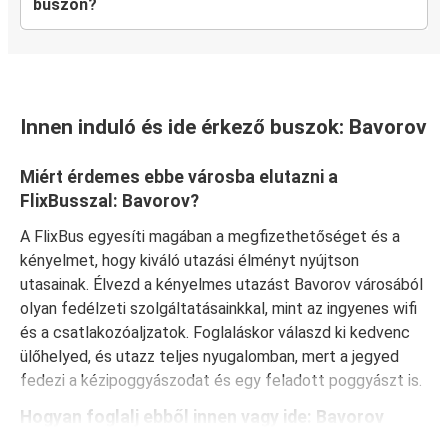
buszon?
Innen induló és ide érkező buszok: Bavorov
Miért érdemes ebbe városba elutazni a
FlixBusszal: Bavorov?
A FlixBus egyesíti magában a megfizethetőséget és a
kényelmet, hogy kiváló utazási élményt nyújtson
utasainak. Élvezd a kényelmes utazást Bavorov városából
olyan fedélzeti szolgáltatásainkkal, mint az ingyenes wifi
és a csatlakozóaljzatok. Foglaláskor válaszd ki kedvenc
ülőhelyed, és utazz teljes nyugalomban, mert a jegyed
fedezi a kézipoggyászodat és egy feladott poggyászt is.
Hogyan foglalj ebből innen vagy ide: Bavorov