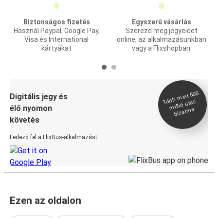
Biztonságos fizetés
Egyszerű vásárlás
Használ Paypal, Google Pay,
Szerezd meg jegyeidet
Visa és International
online, az alkalmazásunkban
kártyákat
vagy a Flixshopban.
Több
mint 500
bizal
Digitális jegy és
millió utas
élő nyomon
ma
követés
Fedezd fel a FlixBus-alkalmazást
Ezen az oldalon