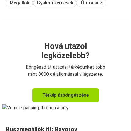
Megállók
Gyakori kérdések
Úti kalauz
Hová utazol
legközelebb?
Böngészd át utazási térképünket több
mint 8000 célállomással világszerte.
Térkép átböngészése
Buszmegállók itt: Bavorov