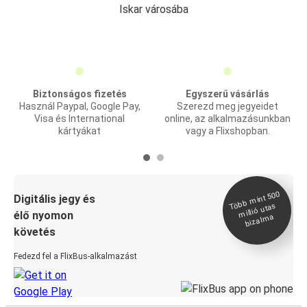
Iskar városába
Biztonságos fizetés
Egyszerű vásárlás
Használ Paypal, Google Pay,
Szerezd meg jegyeidet
Visa és International
online, az alkalmazásunkban
kártyákat
vagy a Flixshopban.
Több
mint 500
bizal
Digitális jegy és
millió utas
élő nyomon
ma
követés
Fedezd fel a FlixBus-alkalmazást