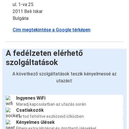
ul. 1-va 25
2011 Beli Iskar
Bulgária
Cím megtekintése a Google térképen
A fedélzeten elérhető
szolgáltatások
A következő szolgáltatások teszik kényelmessé az
utazást:
Ingyenes WiFi
Maradj kapcsolatban az utazás során
Csatlakozók
Tartsd feltöltve eszközeid útközben
Kényelmes ülések
Pihenj extra lábtérrel és dönthető ülésekkel