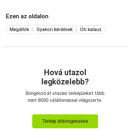
Ezen az oldalon
Megállók
Gyakori kérdések
Úti kalauz
Hová utazol
legközelebb?
Böngészd át utazási térképünket több
mint 8000 célállomással világszerte.
Térkép átböngészése