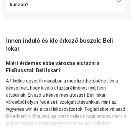
buszon?
Innen induló és ide érkező buszok: Beli
Iskar
Miért érdemes ebbe városba elutazni a
FlixBusszal: Beli Iskar?
A FlixBus egyesíti magában a megfizethetőséget és a
kényelmet, hogy kiváló utazási élményt nyújtson
utasainak. Élvezd a kényelmes utazást Beli Iskar
városából olyan fedélzeti szolgáltatásainkkal, mint az
ingyenes wifi és a csatlakozóaljzatok. Foglaláskor válaszd
ki kedvenc ülőhelyed, és utazz teljes nyugalomban, mert a
jegyed fedezi a kézipoggyászodat és egy feladott
poggyászt is.