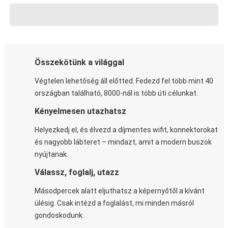
Összekötünk a világgal
Végtelen lehetőség áll előtted. Fedezd fel több mint 40
országban található, 8000-nál is több úti célunkat.
Kényelmesen utazhatsz
Helyezkedj el, és élvezd a díjmentes wifit, konnektorokat
és nagyobb lábteret – mindazt, amit a modern buszok
nyújtanak.
Válassz, foglalj, utazz
Másodpercek alatt eljuthatsz a képernyőtől a kívánt
ülésig. Csak intézd a foglalást, mi minden másról
gondoskodunk.