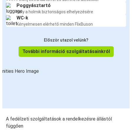
Poggyásztartó
Hely a holmik biztonságos elhelyezésére
WC-k
Kényelmesen elérhető minden FlixBuson
Először utazol velünk?
További információ szolgáltatásainkról
A fedélzeti szolgáltatások a rendelkezésre állástól
függően