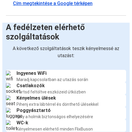
Cím megtekintése a Google térképen
A fedélzeten elérhető
szolgáltatások
A következő szolgáltatások teszik kényelmessé az
utazást:
Ingyenes WiFi
Maradj kapcsolatban az utazás során
Csatlakozók
Tartsd feltöltve eszközeid útközben
Kényelmes ülések
Pihenj extra lábtérrel és dönthető ülésekkel
Poggyásztartó
Hely a holmik biztonságos elhelyezésére
WC-k
Kényelmesen elérhető minden FlixBuson