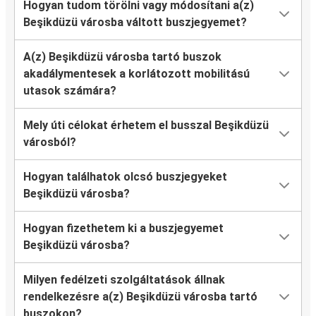
Hogyan tudom törölni vagy módosítani a(z)
Beşikdüzü városba váltott buszjegyemet?
A(z) Beşikdüzü városba tartó buszok
akadálymentesek a korlátozott mobilitású
utasok számára?
Mely úti célokat érhetem el busszal Beşikdüzü
városból?
Hogyan találhatok olcsó buszjegyeket
Beşikdüzü városba?
Hogyan fizethetem ki a buszjegyemet
Beşikdüzü városba?
Milyen fedélzeti szolgáltatások állnak
rendelkezésre a(z) Beşikdüzü városba tartó
buszokon?