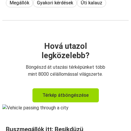
Megállók
Gyakori kérdések
Úti kalauz
Hová utazol
legközelebb?
Böngészd át utazási térképünket több
mint 8000 célállomással világszerte.
Térkép átböngészése
Buszmegállók itt: Beşikdüzü