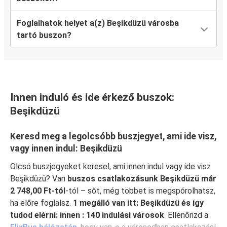
Foglalhatok helyet a(z) Beşikdüzü városba
tartó buszon?
Innen induló és ide érkező buszok:
Beşikdüzü
Keresd meg a legolcsóbb buszjegyet, ami ide visz,
vagy innen indul: Beşikdüzü
Olcsó buszjegyeket keresel, ami innen indul vagy ide visz
Beşikdüzü? Van
buszos csatlakozásunk Beşikdüzü már
2 748,00 Ft-tól
-tól – sőt, még többet is megspórolhatsz,
ha előre foglalsz.
1 megálló van itt: Beşikdüzü és így
tudod elérni: innen : 140 indulási városok
. Ellenőrizd a