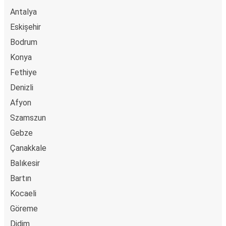
Google és Apple Pay. Arra is lehetőség van, hogy a
Antalya
fedélzeten vagy egy értékesítési ponton készpénzzel
Eskișehir
fizess.
Bodrum
Konya
Fethiye
Denizli
Afyon
Szamszun
Gebze
Çanakkale
Balıkesir
Bartın
Kocaeli
Göreme
Didim