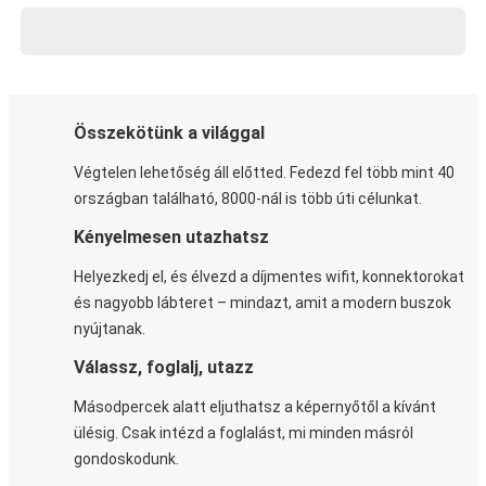
Összekötünk a világgal
Végtelen lehetőség áll előtted. Fedezd fel több mint 40
országban található, 8000-nál is több úti célunkat.
Kényelmesen utazhatsz
Helyezkedj el, és élvezd a díjmentes wifit, konnektorokat
és nagyobb lábteret – mindazt, amit a modern buszok
nyújtanak.
Válassz, foglalj, utazz
Másodpercek alatt eljuthatsz a képernyőtől a kívánt
ülésig. Csak intézd a foglalást, mi minden másról
gondoskodunk.