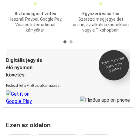
Biztonságos fizetés
Egyszerű vásárlás
Használ Paypal, Google Pay,
Szerezd meg jegyeidet
Visa és International
online, az alkalmazásunkban
kártyákat
vagy a Flixshopban.
Több
mint 500
bizal
Digitális jegy és
millió utas
élő nyomon
ma
követés
Fedezd fel a FlixBus-alkalmazást
Ezen az oldalon