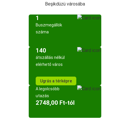
Beşikdüzü városába
1
Buszmegállók
száma
140
átszállás nélkül
elérhető város
Ugrás a térképre
A legolcsóbb
utazás
2748,00 Ft-tól