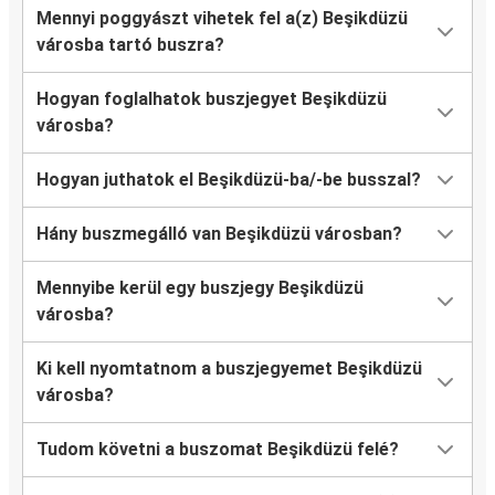
Mennyi poggyászt vihetek fel a(z) Beşikdüzü
városba tartó buszra?
Hogyan foglalhatok buszjegyet Beşikdüzü
városba?
Hogyan juthatok el Beşikdüzü-ba/-be busszal?
Hány buszmegálló van Beşikdüzü városban?
Mennyibe kerül egy buszjegy Beşikdüzü
városba?
Ki kell nyomtatnom a buszjegyemet Beşikdüzü
városba?
Tudom követni a buszomat Beşikdüzü felé?