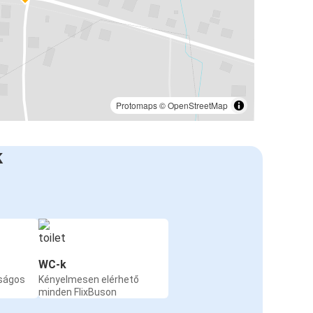
Protomaps
©
OpenStreetMap
k
WC-k
nságos
Kényelmesen elérhető
minden FlixBuson