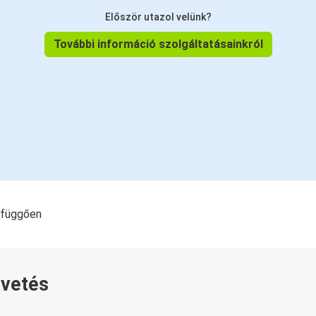
Először utazol velünk?
További információ szolgáltatásainkról
l függően
övetés