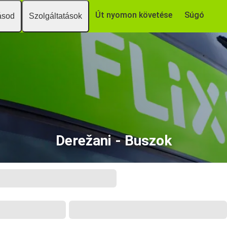
Út nyomon követése
Súgó
ásod
Szolgáltatások
Derežani - Buszok