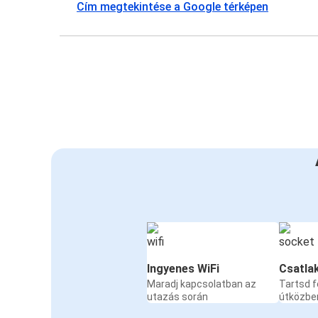
Cím megtekintése a Google térképen
Ingyenes WiFi
Csatla
Maradj kapcsolatban az
Tartsd f
utazás során
útközbe