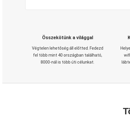
Összekötünk a világgal
Végtelen lehetőség áll előtted. Fedezd
Helye
fel több mint 40 országban található,
wif
8000-nál is több úti célunkat.
lábt
T