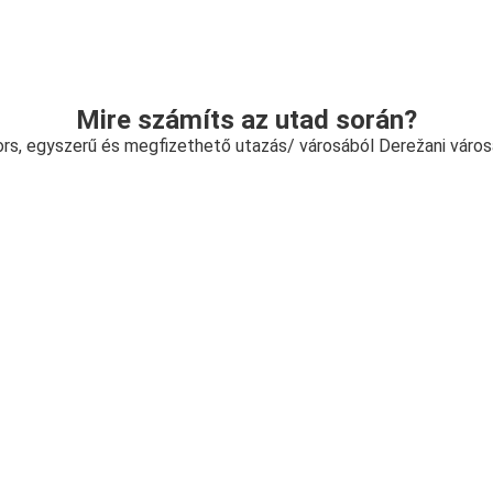
Mire számíts az utad során?
rs, egyszerű és megfizethető utazás/ városából Derežani váro