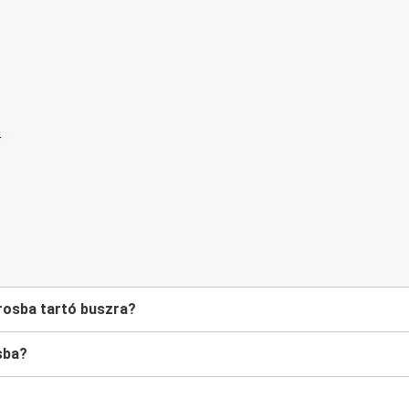
árosba tartó buszra?
sba?