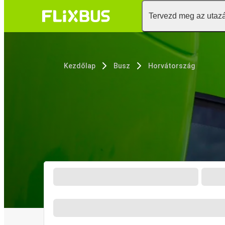
Tervezd meg az utaz
Kezdőlap
Busz
Horvátország