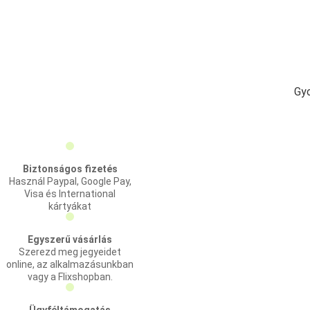
Gyo
Biztonságos fizetés
Használ Paypal, Google Pay,
Visa és International
kártyákat
Egyszerű vásárlás
Szerezd meg jegyeidet
online, az alkalmazásunkban
vagy a Flixshopban.