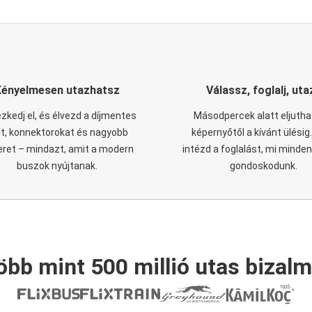
Kényelmesen utazhatsz
Válassz, foglalj, uta
zkedj el, és élvezd a díjmentes
Másodpercek alatt eljutha
it, konnektorokat és nagyobb
képernyőtől a kívánt ülésig
eret – mindazt, amit a modern
intézd a foglalást, mi minde
buszok nyújtanak.
gondoskodunk.
öbb mint 500 millió utas bizalm