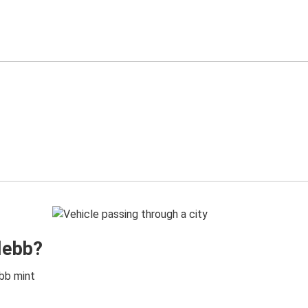
lebb?
bb mint