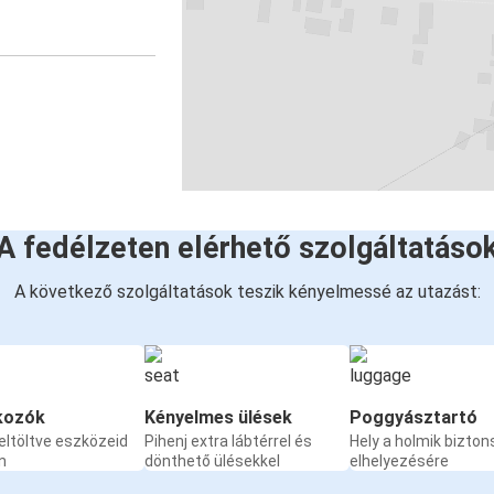
A fedélzeten elérhető szolgáltatáso
A következő szolgáltatások teszik kényelmessé az utazást:
kozók
Kényelmes ülések
Poggyásztartó
eltöltve eszközeid
Pihenj extra lábtérrel és
Hely a holmik bizto
n
dönthető ülésekkel
elhelyezésére