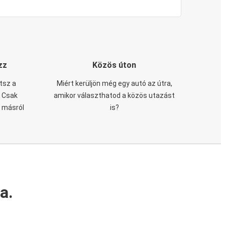
zz
Közös úton
tsz a
Miért kerüljön még egy autó az útra,
. Csak
amikor választhatod a közös utazást
n másról
is?
a.