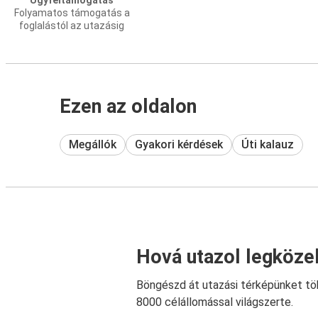
Ügyféltámogatás
Folyamatos támogatás a
foglalástól az utazásig
Ezen az oldalon
Megállók
Gyakori kérdések
Úti kalauz
Hová utazol legköze
Böngészd át utazási térképünket tö
8000 célállomással világszerte.