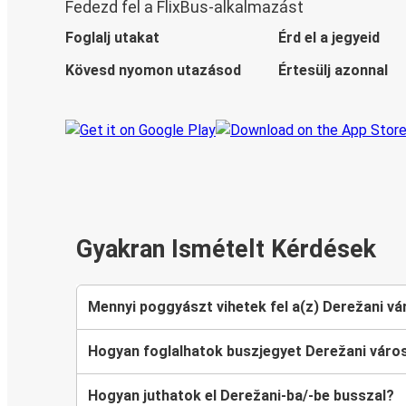
Fedezd fel a FlixBus-alkalmazást
Foglalj utakat
Érd el a jegyeid
Kövesd nyomon utazásod
Értesülj azonnal
Gyakran Ismételt Kérdések
Mennyi poggyászt vihetek fel a(z) Derežani v
Hogyan foglalhatok buszjegyet Derežani váro
Hogyan juthatok el Derežani-ba/-be busszal?