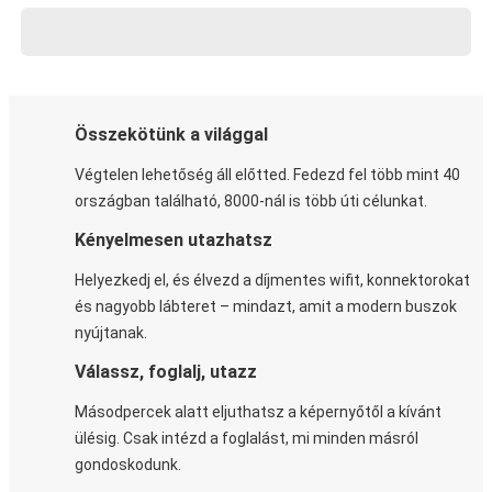
Összekötünk a világgal
Végtelen lehetőség áll előtted. Fedezd fel több mint 40
országban található, 8000-nál is több úti célunkat.
Kényelmesen utazhatsz
Helyezkedj el, és élvezd a díjmentes wifit, konnektorokat
és nagyobb lábteret – mindazt, amit a modern buszok
nyújtanak.
Válassz, foglalj, utazz
Másodpercek alatt eljuthatsz a képernyőtől a kívánt
ülésig. Csak intézd a foglalást, mi minden másról
gondoskodunk.