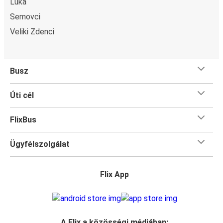
Luka
Semovci
Veliki Zdenci
Busz
Úti cél
FlixBus
Ügyfélszolgálat
Flix App
A Flix a közösségi médiában: