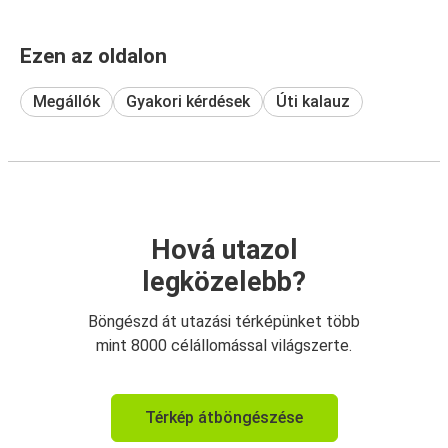
Ezen az oldalon
Megállók
Gyakori kérdések
Úti kalauz
Hová utazol
legközelebb?
Böngészd át utazási térképünket több
mint 8000 célállomással világszerte.
Térkép átböngészése