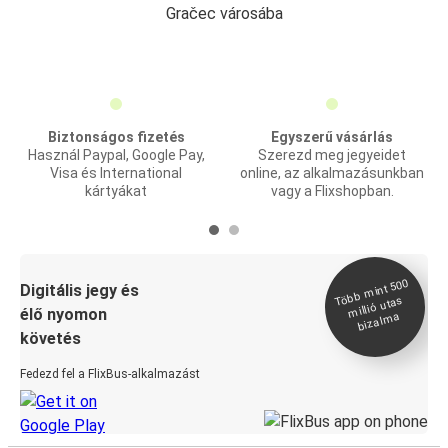
Gračec városába
Biztonságos fizetés
Egyszerű vásárlás
Használ Paypal, Google Pay,
Szerezd meg jegyeidet
Visa és International
online, az alkalmazásunkban
kártyákat
vagy a Flixshopban.
Több
mint 500
bizal
Digitális jegy és
millió utas
élő nyomon
ma
követés
Fedezd fel a FlixBus-alkalmazást