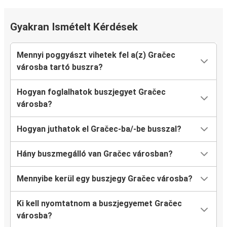
Gyakran Ismételt Kérdések
Mennyi poggyászt vihetek fel a(z) Gračec
városba tartó buszra?
Hogyan foglalhatok buszjegyet Gračec
városba?
Hogyan juthatok el Gračec-ba/-be busszal?
Hány buszmegálló van Gračec városban?
Mennyibe kerül egy buszjegy Gračec városba?
Ki kell nyomtatnom a buszjegyemet Gračec
városba?