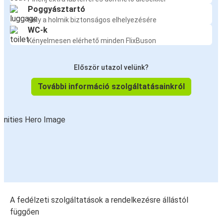
Poggyásztartó
Hely a holmik biztonságos elhelyezésére
WC-k
Kényelmesen elérhető minden FlixBuson
Először utazol velünk?
További információ szolgáltatásainkról
A fedélzeti szolgáltatások a rendelkezésre állástól
függően