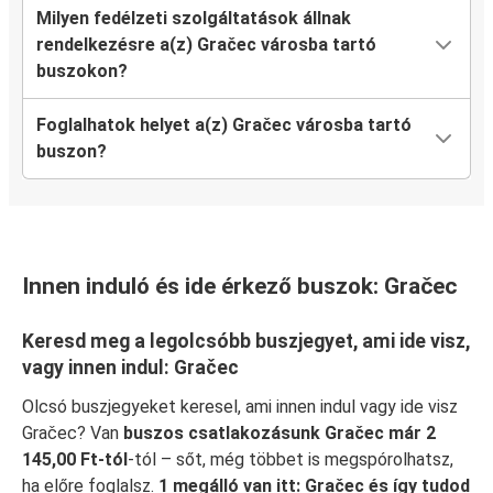
Milyen fedélzeti szolgáltatások állnak
rendelkezésre a(z) Gračec városba tartó
buszokon?
Foglalhatok helyet a(z) Gračec városba tartó
buszon?
Innen induló és ide érkező buszok: Gračec
Keresd meg a legolcsóbb buszjegyet, ami ide visz,
vagy innen indul: Gračec
Olcsó buszjegyeket keresel, ami innen indul vagy ide visz
Gračec? Van
buszos csatlakozásunk Gračec már 2
145,00 Ft-tól
-tól – sőt, még többet is megspórolhatsz,
ha előre foglalsz.
1 megálló van itt: Gračec és így tudod