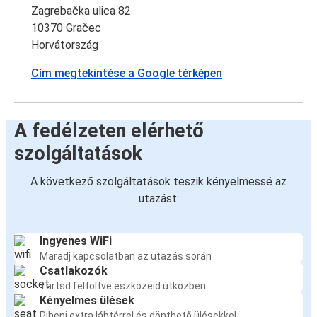
Zagrebačka ulica 82
10370 Gračec
Horvátország
Cím megtekintése a Google térképen
A fedélzeten elérhető
szolgáltatások
A következő szolgáltatások teszik kényelmessé az
utazást:
Ingyenes WiFi
Maradj kapcsolatban az utazás során
Csatlakozók
Tartsd feltöltve eszközeid útközben
Kényelmes ülések
Pihenj extra lábtérrel és dönthető ülésekkel