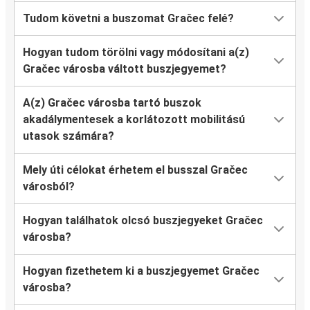
Tudom követni a buszomat Gračec felé?
Hogyan tudom törölni vagy módosítani a(z)
Gračec városba váltott buszjegyemet?
A(z) Gračec városba tartó buszok
akadálymentesek a korlátozott mobilitású
utasok számára?
Mely úti célokat érhetem el busszal Gračec
városból?
Hogyan találhatok olcsó buszjegyeket Gračec
városba?
Hogyan fizethetem ki a buszjegyemet Gračec
városba?