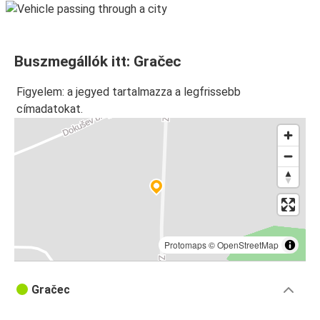
Buszmegállók itt: Gračec
Figyelem: a jegyed tartalmazza a legfrissebb
címadatokat.
Protomaps
©
OpenStreetMap
Gračec