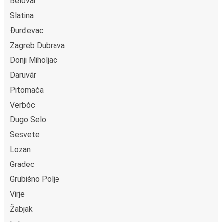
Belovár
közül választhatsz, mint például hitelkártya, Paypal,
Google és Apple Pay. Arra is lehetőség van, hogy a
Slatina
fedélzeten vagy egy értékesítési ponton készpénzzel
Đurđevac
fizess.
Zagreb Dubrava
Donji Miholjac
Daruvár
Pitomača
Verbóc
Dugo Selo
Sesvete
Lozan
Gradec
Grubišno Polje
Virje
Žabjak