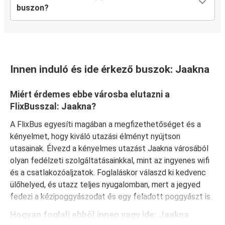
buszon?
Innen induló és ide érkező buszok: Jaakna
Miért érdemes ebbe városba elutazni a
FlixBusszal: Jaakna?
A FlixBus egyesíti magában a megfizethetőséget és a
kényelmet, hogy kiváló utazási élményt nyújtson
utasainak. Élvezd a kényelmes utazást Jaakna városából
olyan fedélzeti szolgáltatásainkkal, mint az ingyenes wifi
és a csatlakozóaljzatok. Foglaláskor válaszd ki kedvenc
ülőhelyed, és utazz teljes nyugalomban, mert a jegyed
fedezi a kézipoggyászodat és egy feladott poggyászt is.
Hogyan foglalj ebből innen vagy ide: Jaakna