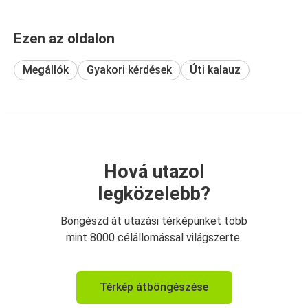
Ezen az oldalon
Megállók
Gyakori kérdések
Úti kalauz
Hová utazol
legközelebb?
Böngészd át utazási térképünket több
mint 8000 célállomással világszerte.
Térkép átböngészése