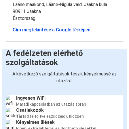
Lääne maakond, Lääne-Nigula vald, Jaakna küla
90911 Jaakna
Észtország
Cím megtekintése a Google térképen
A fedélzeten elérhető
szolgáltatások
A következő szolgáltatások teszik kényelmessé az
utazást:
Ingyenes WiFi
Maradj kapcsolatban az utazás során
Csatlakozók
Tartsd feltöltve eszközeid útközben
Kényelmes ülések
Pihenj extra lábtérrel és dönthető ülésekkel