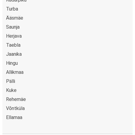
Turba
Ääsmäe
Saunja
Herjava
Taebla
Jaanika
Hingu
Allikmaa
Pälli
Kuke
Rehemäe
Võntküla
Ellamaa