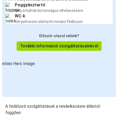
Poggyásztartó
Hely a holmik biztonságos elhelyezésére
WC-k
Kényelmesen elérhető minden FlixBuson
Először utazol velünk?
További információ szolgáltatásainkról
A fedélzeti szolgáltatások a rendelkezésre állástól
függően