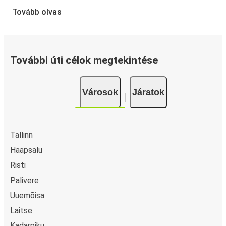
A jegyfoglalás a FlixBusnál gyerekjáték: a FlixBus App
Tovább olvas
segítségével néhány kattintással elvégezheted a
foglalást. Ha online vásárolsz jegyet innen vagy ide:
Jaakna, különböző biztonságos online fizetési módok
közül választhatsz, mint például hitelkártya, Paypal,
További úti célok megtekintése
Google és Apple Pay. Arra is lehetőség van, hogy a
fedélzeten vagy egy értékesítési ponton készpénzzel
Városok
Járatok
fizess.
Tallinn
Haapsalu
Risti
Palivere
Uuemõisa
Laitse
Kadarpiku