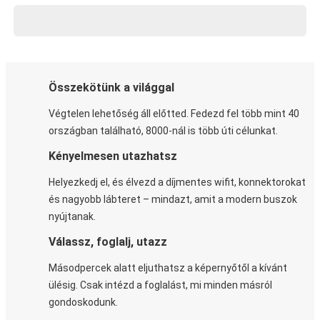
Összekötünk a világgal
Végtelen lehetőség áll előtted. Fedezd fel több mint 40
országban található, 8000-nál is több úti célunkat.
Kényelmesen utazhatsz
Helyezkedj el, és élvezd a díjmentes wifit, konnektorokat
és nagyobb lábteret – mindazt, amit a modern buszok
nyújtanak.
Válassz, foglalj, utazz
Másodpercek alatt eljuthatsz a képernyőtől a kívánt
ülésig. Csak intézd a foglalást, mi minden másról
gondoskodunk.