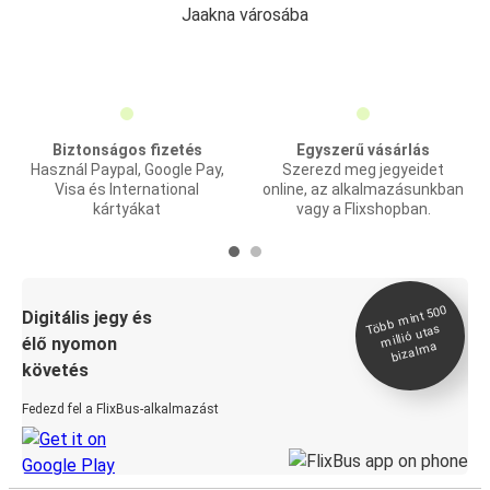
Jaakna városába
Biztonságos fizetés
Egyszerű vásárlás
Használ Paypal, Google Pay,
Szerezd meg jegyeidet
Visa és International
online, az alkalmazásunkban
kártyákat
vagy a Flixshopban.
Több
mint 500
bizal
Digitális jegy és
millió utas
élő nyomon
ma
követés
Fedezd fel a FlixBus-alkalmazást