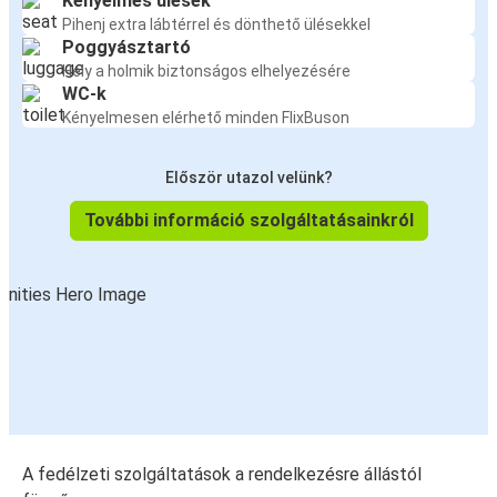
Kényelmes ülések
Pihenj extra lábtérrel és dönthető ülésekkel
Poggyásztartó
Hely a holmik biztonságos elhelyezésére
WC-k
Kényelmesen elérhető minden FlixBuson
Először utazol velünk?
További információ szolgáltatásainkról
A fedélzeti szolgáltatások a rendelkezésre állástól