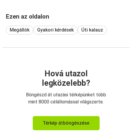
Ezen az oldalon
Megállók
Gyakori kérdések
Úti kalauz
Hová utazol
legközelebb?
Böngészd át utazási térképünket több
mint 8000 célállomással világszerte.
Térkép átböngészése