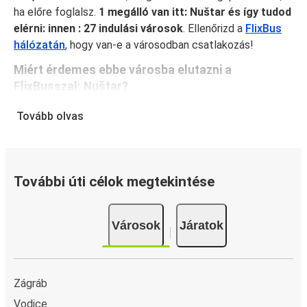
ha előre foglalsz.
1 megálló van itt: Nuštar és így tudod
elérni: innen : 27 indulási városok
. Ellenőrizd a
FlixBus
hálózatán
, hogy van-e a városodban csatlakozás!
Miért érdemes ebbe városba elutazni a
FlixBusszal: Nuštar?
A FlixBus egyesíti magában a megfizethetőséget és a
Tovább olvas
kényelmet, hogy kiváló utazási élményt nyújtson
utasainak. Élvezd a kényelmes utazást Nuštar városából
olyan fedélzeti szolgáltatásainkkal, mint az ingyenes wifi
és a csatlakozóaljzatok. Foglaláskor válaszd ki kedvenc
További úti célok megtekintése
ülőhelyed, és utazz teljes nyugalomban, mert a jegyed
fedezi a kézipoggyászodat és egy feladott poggyászt is.
Városok
Járatok
Hogyan foglalj ebből innen vagy ide: Nuštar
A jegyfoglalás a FlixBusnál gyerekjáték: a FlixBus App
segítségével néhány kattintással elvégezheted a
Zágráb
foglalást. Ha online vásárolsz jegyet innen vagy ide:
Vodice