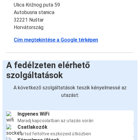
Ulica Križnog puta 59
Autobusna stanica
32221 Nuštar
Horvátország
Cím megtekintése a Google térképen
A fedélzeten elérhető
szolgáltatások
A következő szolgáltatások teszik kényelmessé az
utazást:
Ingyenes WiFi
Maradj kapcsolatban az utazás során
Csatlakozók
Tartsd feltöltve eszközeid útközben