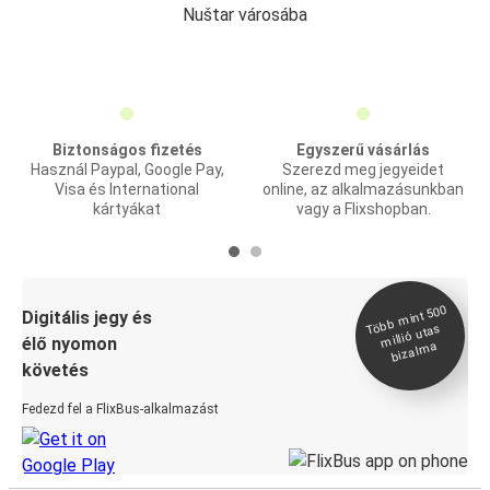
Nuštar városába
Biztonságos fizetés
Egyszerű vásárlás
Használ Paypal, Google Pay,
Szerezd meg jegyeidet
Visa és International
online, az alkalmazásunkban
kártyákat
vagy a Flixshopban.
Több
mint 500
bizal
Digitális jegy és
millió utas
élő nyomon
ma
követés
Fedezd fel a FlixBus-alkalmazást