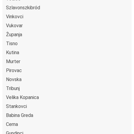
Nuštar, különböző biztonságos online fizetési módok
Szlavonszkibród
közül választhatsz, mint például hitelkártya, Paypal,
Google és Apple Pay. Arra is lehetőség van, hogy a
Vinkovci
fedélzeten vagy egy értékesítési ponton készpénzzel
Vukovar
fizess.
Županja
Tisno
Kutina
Murter
Pirovac
Novska
Tribunj
Velika Kopanica
Stankovci
Babina Greda
Cerna
Gundinci