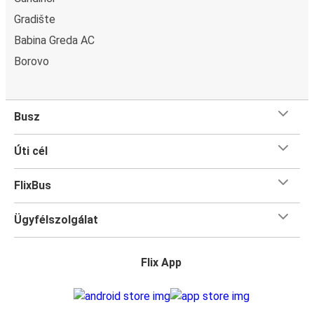
Gradište
Babina Greda AC
Borovo
Busz
Úti cél
FlixBus
Ügyfélszolgálat
Flix App