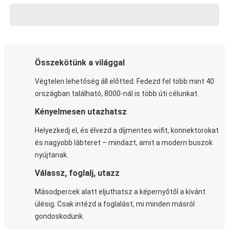
Összekötünk a világgal
Végtelen lehetőség áll előtted. Fedezd fel több mint 40
országban található, 8000-nál is több úti célunkat.
Kényelmesen utazhatsz
Helyezkedj el, és élvezd a díjmentes wifit, konnektorokat
és nagyobb lábteret – mindazt, amit a modern buszok
nyújtanak.
Válassz, foglalj, utazz
Másodpercek alatt eljuthatsz a képernyőtől a kívánt
ülésig. Csak intézd a foglalást, mi minden másról
gondoskodunk.