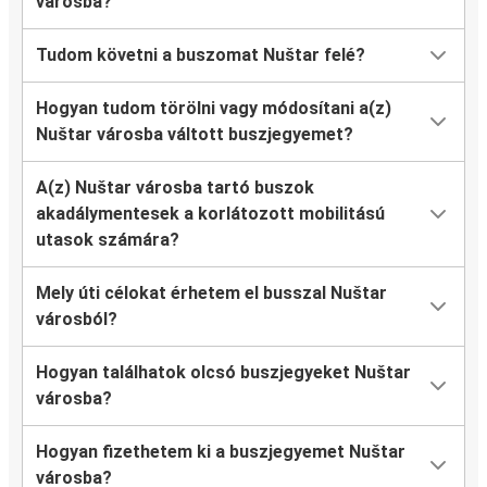
városba?
Tudom követni a buszomat Nuštar felé?
Hogyan tudom törölni vagy módosítani a(z)
Nuštar városba váltott buszjegyemet?
A(z) Nuštar városba tartó buszok
akadálymentesek a korlátozott mobilitású
utasok számára?
Mely úti célokat érhetem el busszal Nuštar
városból?
Hogyan találhatok olcsó buszjegyeket Nuštar
városba?
Hogyan fizethetem ki a buszjegyemet Nuštar
városba?