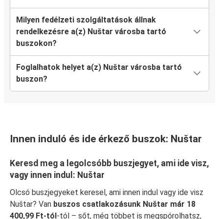
Milyen fedélzeti szolgáltatások állnak
rendelkezésre a(z) Nuštar városba tartó
buszokon?
Foglalhatok helyet a(z) Nuštar városba tartó
buszon?
Innen induló és ide érkező buszok: Nuštar
Keresd meg a legolcsóbb buszjegyet, ami ide visz,
vagy innen indul: Nuštar
Olcsó buszjegyeket keresel, ami innen indul vagy ide visz
Nuštar? Van
buszos csatlakozásunk Nuštar már 18
400,99 Ft-tól
-tól – sőt, még többet is megspórolhatsz,