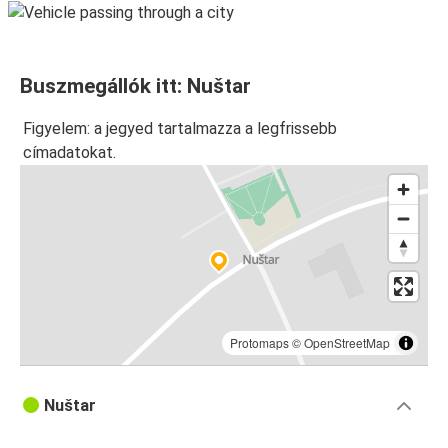
Buszmegállók itt: Nuštar
Figyelem: a jegyed tartalmazza a legfrissebb
címadatokat.
Protomaps
©
OpenStreetMap
Nuštar