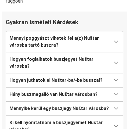
függően
Gyakran Ismételt Kérdések
Mennyi poggyászt vihetek fel a(z) Nuštar
városba tartó buszra?
Hogyan foglalhatok buszjegyet Nuštar
városba?
Hogyan juthatok el Nuštar-ba/-be busszal?
Hány buszmegálló van Nuštar városban?
Mennyibe kerül egy buszjegy Nuštar városba?
Ki kell nyomtatnom a buszjegyemet Nuštar