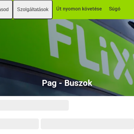
Út nyomon követése
Súgó
ásod
Szolgáltatások
Pag - Buszok