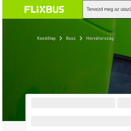
Tervezd meg az utaz
Kezdőlap
Busz
Horvátország