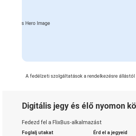
A fedélzeti szolgáltatások a rendelkezésre állástó
Digitális jegy és élő nyomon k
Fedezd fel a FlixBus-alkalmazást
Foglalj utakat
Érd el a jegyeid