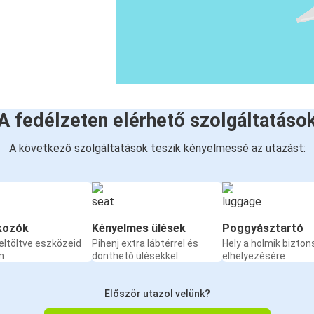
A fedélzeten elérhető szolgáltatáso
A következő szolgáltatások teszik kényelmessé az utazást:
kozók
Kényelmes ülések
Poggyásztartó
eltöltve eszközeid
Pihenj extra lábtérrel és
Hely a holmik bizto
n
dönthető ülésekkel
elhelyezésére
Először utazol velünk?