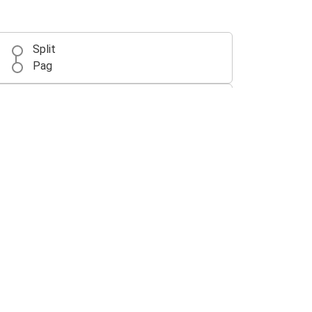
Split
Pag
Novalja
Pag