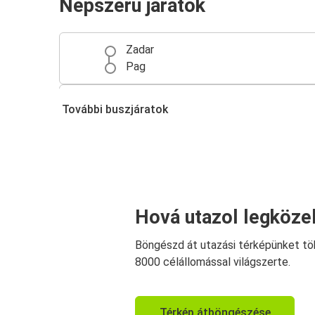
Népszerű járatok
Zadar
Pag
Pag
További buszjáratok
Novalja
Hová utazol legköze
Böngészd át utazási térképünket tö
8000 célállomással világszerte.
Térkép átböngészése