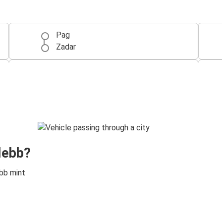
Pag
Zadar
Pag
Split
lebb?
bb mint