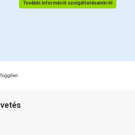
További információ szolgáltatásainkról
l függően
övetés