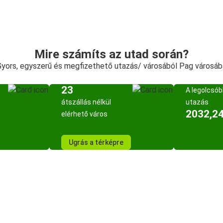
Mire számíts az utad során?
Gyors, egyszerű és megfizethető utazás/ városából Pag városáb
23
A legolcsó
átszállás nélkül
utazás
2032,24
elérhető város
Ugrás a térképre