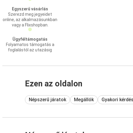
Egyszerű vásárlás
Szerezd meg jegyeidet
online, az alkalmazásunkban
vagy a Flixshopban.
Ügyféltámogatás
Folyamatos támogatás a
foglalástól az utazásig
Ezen az oldalon
Népszerű járatok
Megállók
Gyakori kérdé