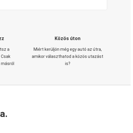
zz
Közös úton
tsz a
Miért kerüljön még egy autó az útra,
. Csak
amikor választhatod a közös utazást
n másról
is?
a.