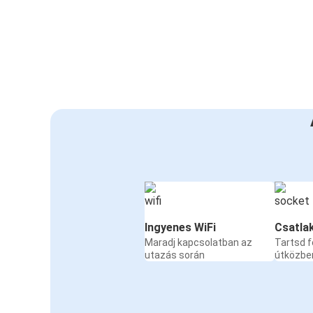
Ingyenes WiFi
Csatla
Maradj kapcsolatban az
Tartsd f
utazás során
útközbe