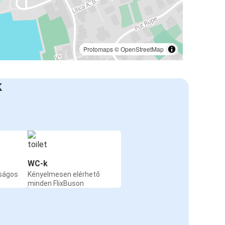
Protomaps
©
OpenStreetMap
k
WC-k
nságos
Kényelmesen elérhető
minden FlixBuson