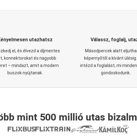
Kényelmesen utazhatsz
Válassz, foglalj, uta
zkedj el, és élvezd a díjmentes
Másodpercek alatt eljutha
it, konnektorokat és nagyobb
képernyőtől a kívánt ülésig
eret – mindazt, amit a modern
intézd a foglalást, mi minde
buszok nyújtanak.
gondoskodunk.
öbb mint 500 millió utas bizalm