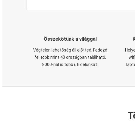
Összekötünk a világgal
Végtelen lehetőség áll előtted. Fedezd
Helye
fel több mint 40 országban található,
wif
8000-nál is több úti célunkat.
lábt
T