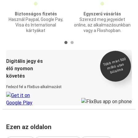
Biztonságos fizetés
Egyszerű vásárlás
Használ Paypal, Google Pay,
Szerezd meg jegyeidet
Visa és International
online, az alkalmazásunkban
kártyákat
vagy a Flixshopban.
Több
mint 500
bizal
Digitális jegy és
millió utas
élő nyomon
ma
követés
Fedezd fel a FlixBus-alkalmazást
Ezen az oldalon