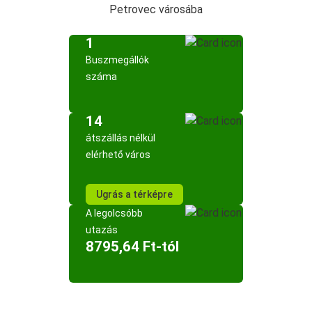
Petrovec városába
1
Buszmegállók
száma
14
átszállás nélkül
elérhető város
Ugrás a térképre
A legolcsóbb
utazás
8795,64 Ft-tól