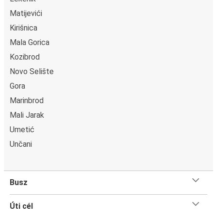
Matijevići
Kirišnica
Mala Gorica
Kozibrod
Novo Selište
Gora
Marinbrod
Mali Jarak
Umetić
Unčani
Busz
Úti cél