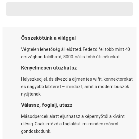
Összekötünk a világgal
Végtelen lehetőség áll előtted. Fedezd fel több mint 40
országban található, 8000-nál is több úti célunkat.
Kényelmesen utazhatsz
Helyezkedj el, és élvezd a díjmentes wifit, konnektorokat
és nagyobb lábteret – mindazt, amit a modern buszok
nyújtanak.
Válassz, foglalj, utazz
Másodpercek alatt eljuthatsz a képernyőtől a kívánt
ülésig. Csak intézd a foglalást, mi minden másról
gondoskodunk.