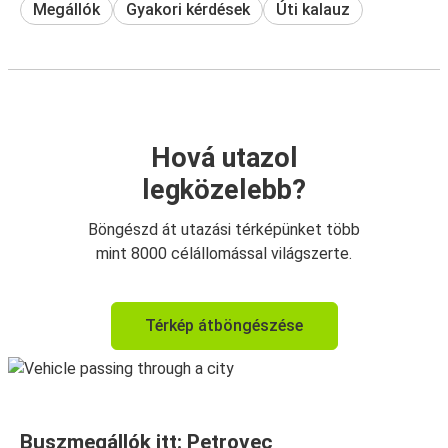
Megállók
Gyakori kérdések
Úti kalauz
Hová utazol
legközelebb?
Böngészd át utazási térképünket több
mint 8000 célállomással világszerte.
Térkép átböngészése
Buszmegállók itt: Petrovec