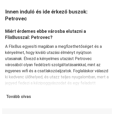
Innen induló és ide érkező buszok:
Petrovec
Miért érdemes ebbe városba elutazni a
FlixBusszal: Petrovec?
A FlixBus egyesíti magában a megfizethetőséget és a
kényelmet, hogy kiváló utazási élményt nyújtson
utasainak. Élvezd a kényelmes utazást Petrovec
városából olyan fedélzeti szolgáltatásainkkal, mint az
ingyenes wifi és a csatlakozóaljzatok. Foglaláskor válaszd
ki kedvenc ülőhelyed, és utazz teljes nyugalomban, mert a
jegyed fedezi a kézipoggyászodat és egy feladott
poggyászt is.
Tovább olvas
Hogyan foglalj ebből innen vagy ide: Petrovec
A jegyfoglalás a FlixBusnál gyerekjáték: a FlixBus App
segítségével néhány kattintással elvégezheted a