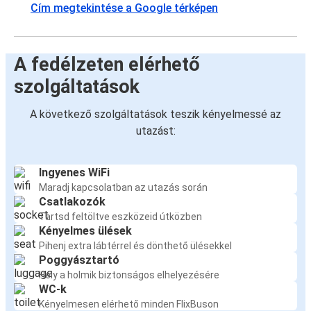
Cím megtekintése a Google térképen
A fedélzeten elérhető
szolgáltatások
A következő szolgáltatások teszik kényelmessé az
utazást:
Ingyenes WiFi
Maradj kapcsolatban az utazás során
Csatlakozók
Tartsd feltöltve eszközeid útközben
Kényelmes ülések
Pihenj extra lábtérrel és dönthető ülésekkel
Poggyásztartó
Hely a holmik biztonságos elhelyezésére
WC-k
Kényelmesen elérhető minden FlixBuson