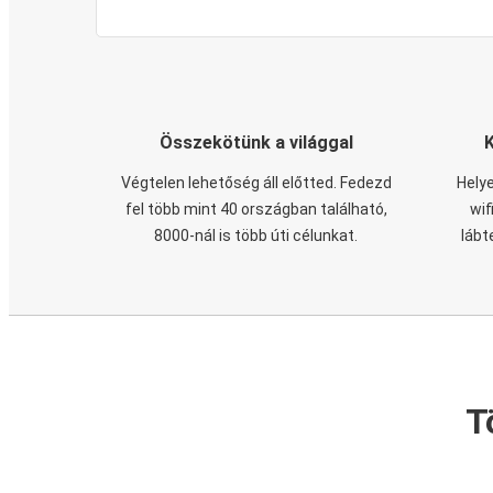
Összekötünk a világgal
Végtelen lehetőség áll előtted. Fedezd
Helye
fel több mint 40 országban található,
wif
8000-nál is több úti célunkat.
lábt
T