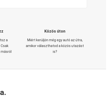
zz
Közös úton
tsz a
Miért kerüljön még egy autó az útra,
. Csak
amikor választhatod a közös utazást
n másról
is?
a.