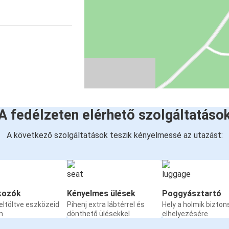
A fedélzeten elérhető szolgáltatáso
A következő szolgáltatások teszik kényelmessé az utazást:
kozók
Kényelmes ülések
Poggyásztartó
eltöltve eszközeid
Pihenj extra lábtérrel és
Hely a holmik bizto
n
dönthető ülésekkel
elhelyezésére