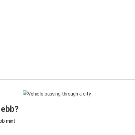
lebb?
bb mint