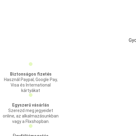
Gyo
Biztonságos fizetés
Használ Paypal, Google Pay,
Visa és International
kártyákat
Egyszerű vásárlás
Szerezd meg jegyeidet
online, az alkalmazásunkban
vagy a Flixshopban.