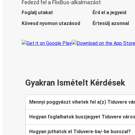
Fedezd fel a FlixBus-alkalmazást
Foglalj utakat
Érd el a jegyeid
Kövesd nyomon utazásod
Értesülj azonnal
Gyakran Ismételt Kérdések
Mennyi poggyászt vihetek fel a(z) Tiduvere vá
Hogyan foglalhatok buszjegyet Tiduvere váro
Hogyan juthatok el Tiduvere-ba/-be busszal?