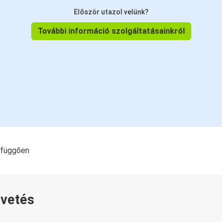
Először utazol velünk?
További információ szolgáltatásainkról
l függően
övetés