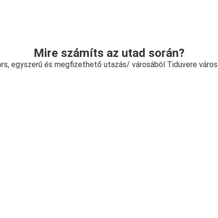
Mire számíts az utad során?
rs, egyszerű és megfizethető utazás/ városából Tiduvere váro