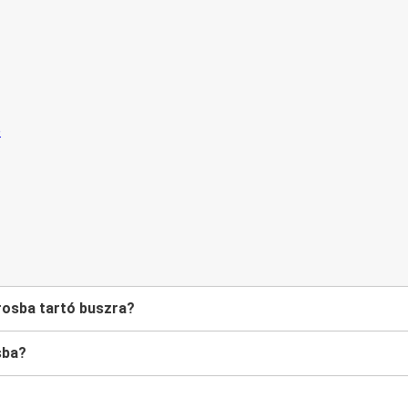
rosba tartó buszra?
sba?