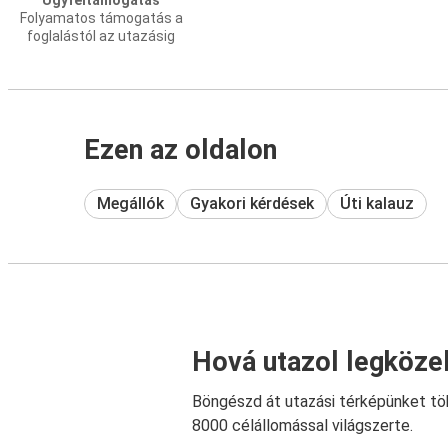
Ügyféltámogatás
Folyamatos támogatás a
foglalástól az utazásig
Ezen az oldalon
Megállók
Gyakori kérdések
Úti kalauz
Hová utazol legköze
Böngészd át utazási térképünket tö
8000 célállomással világszerte.