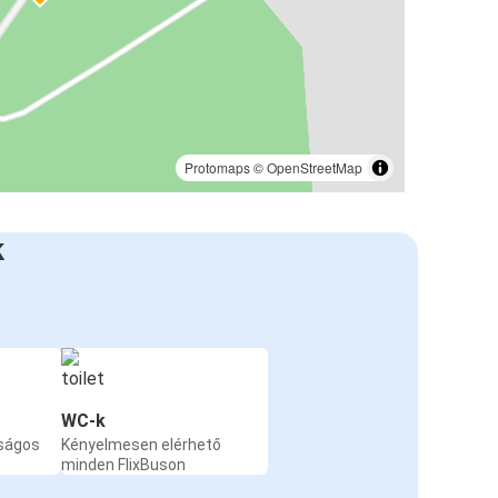
Protomaps
©
OpenStreetMap
k
WC-k
nságos
Kényelmesen elérhető
minden FlixBuson