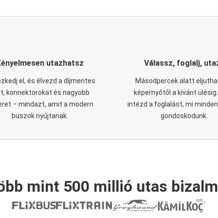
Kényelmesen utazhatsz
Válassz, foglalj, uta
zkedj el, és élvezd a díjmentes
Másodpercek alatt eljutha
it, konnektorokat és nagyobb
képernyőtől a kívánt ülésig
eret – mindazt, amit a modern
intézd a foglalást, mi minde
buszok nyújtanak.
gondoskodunk.
öbb mint 500 millió utas bizalm