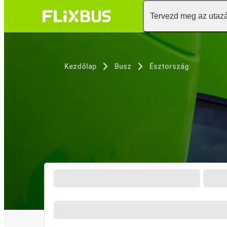
Tervezd meg az utaz
Kezdőlap
Busz
Észtország