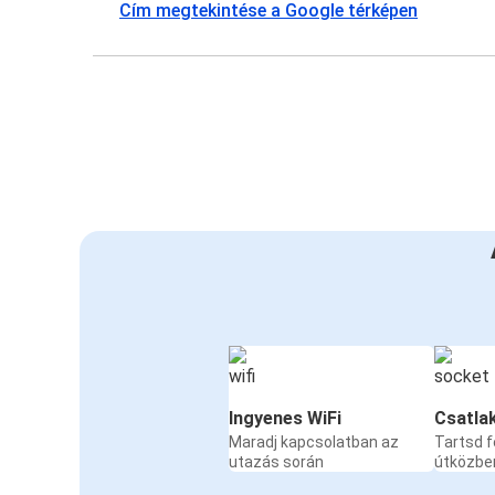
Cím megtekintése a Google térképen
Ingyenes WiFi
Csatla
Maradj kapcsolatban az
Tartsd f
utazás során
útközbe