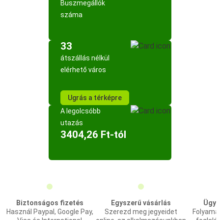
Buszmegállók
száma
33
átszállás nélkül
elérhető város
Ugrás a térképre
A legolcsóbb
utazás
3404,26 Ft-tól
Biztonságos fizetés
Egyszerű vásárlás
Ügyf
Használ Paypal, Google Pay,
Szerezd meg jegyeidet
Folyama