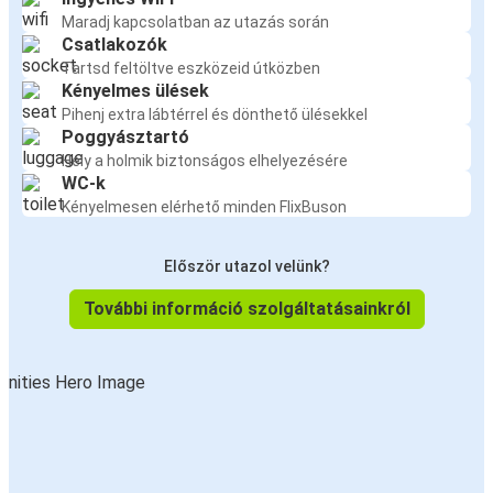
Maradj kapcsolatban az utazás során
Csatlakozók
Tartsd feltöltve eszközeid útközben
Kényelmes ülések
Pihenj extra lábtérrel és dönthető ülésekkel
Poggyásztartó
Hely a holmik biztonságos elhelyezésére
WC-k
Kényelmesen elérhető minden FlixBuson
Először utazol velünk?
További információ szolgáltatásainkról