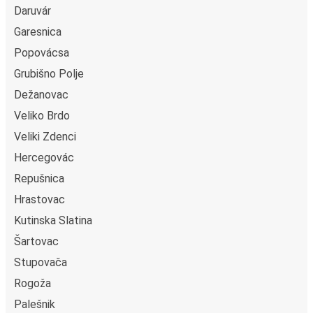
Daruvár
Garesnica
Popovácsa
Grubišno Polje
Dežanovac
Veliko Brdo
Veliki Zdenci
Hercegovác
Repušnica
Hrastovac
Kutinska Slatina
Šartovac
Stupovača
Rogoža
Palešnik