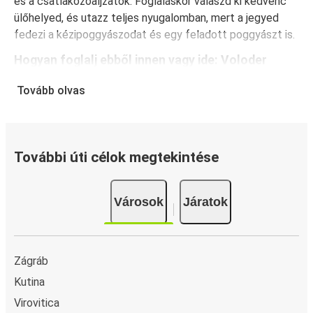
és a csatlakozóaljzatok. Foglaláskor válaszd ki kedvenc
ülőhelyed, és utazz teljes nyugalomban, mert a jegyed
fedezi a kézipoggyászodat és egy feladott poggyászt is.
Hogyan foglalj ebből innen vagy ide: Voloder
A jegyfoglalás a FlixBusnál gyerekjáték: a FlixBus App
Tovább olvas
segítségével néhány kattintással elvégezheted a
foglalást. Ha online vásárolsz jegyet innen vagy ide:
Voloder, különböző biztonságos online fizetési módok
közül választhatsz, mint például hitelkártya, Paypal,
További úti célok megtekintése
Google és Apple Pay. Arra is lehetőség van, hogy a
fedélzeten vagy egy értékesítési ponton készpénzzel
Városok
Járatok
fizess.
Zágráb
Kutina
Virovitica