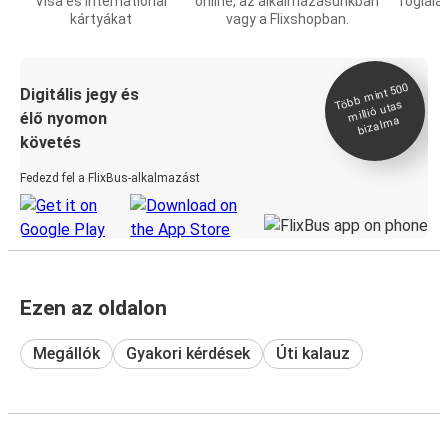
Visa és International
online, az alkalmazásunkban
foglalá
kártyákat
vagy a Flixshopban.
Több
mint 500
bizal
Digitális jegy és
millió utas
élő nyomon
ma
követés
Fedezd fel a FlixBus-alkalmazást
Ezen az oldalon
Megállók
Gyakori kérdések
Úti kalauz