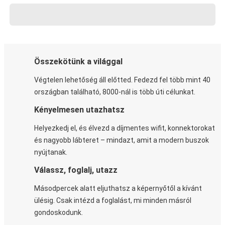
Összekötünk a világgal
Végtelen lehetőség áll előtted. Fedezd fel több mint 40
országban található, 8000-nál is több úti célunkat.
Kényelmesen utazhatsz
Helyezkedj el, és élvezd a díjmentes wifit, konnektorokat
és nagyobb lábteret – mindazt, amit a modern buszok
nyújtanak.
Válassz, foglalj, utazz
Másodpercek alatt eljuthatsz a képernyőtől a kívánt
ülésig. Csak intézd a foglalást, mi minden másról
gondoskodunk.