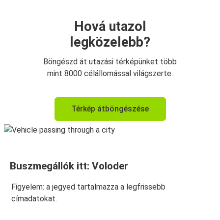
Hová utazol
legközelebb?
Böngészd át utazási térképünket több
mint 8000 célállomással világszerte.
Térkép átböngészése
Buszmegállók itt: Voloder
Figyelem: a jegyed tartalmazza a legfrissebb
címadatokat.