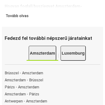
Hogyan foglalj buszjegyet Amszterdam-
Luxemburg között
Tovább olvas
A jegyfoglalás a FlixBusnál hihetetlenül egyszerű: a
FlixBus App segítségével néhány kattintással
elvégezheted a foglalást. Ha online vásárolsz jegyet
Amszterdam és Luxemburg között, különböző
Fedezd fel további népszerű járatainkat
biztonságos online fizetési módok közül választhatsz,
mint például hitelkártya, Paypal, Google és Apple Pay. Arra
Amszterdam
Luxemburg
is lehetőség van, hogy a fedélzeten vagy egy értékesítési
ponton készpénzzel fizess.
Brüsszel - Amszterdam
Amszterdam - Brüsszel
Párizs - Amszterdam
Amszterdam - Párizs
Antwerpen - Amszterdam