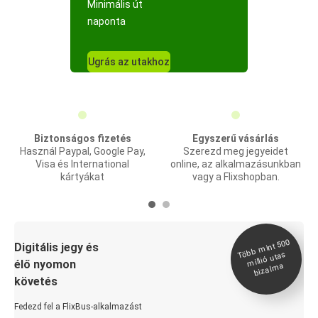
Minimális út
naponta
Ugrás az utakhoz
Biztonságos fizetés
Egyszerű vásárlás
Használ Paypal, Google Pay,
Szerezd meg jegyeidet
Visa és International
online, az alkalmazásunkban
kártyákat
vagy a Flixshopban.
Több
mint 500
bizal
Digitális jegy és
millió utas
élő nyomon
ma
követés
Fedezd fel a FlixBus-alkalmazást