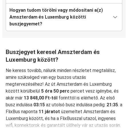
Hogyan tudom törölni vagy módosítani a(z)
Amszterdam és Luxemburg közötti
buszjegyemet?
Buszjegyet keresel Amszterdam és
Luxemburg között?
Ne keress tovább, nálunk minden részletet megtalálsz,
amire szükséged van egy buszos utazás
megtervezéséhez! Az út Amszterdam és Luxemburg
között körülbelül
5 óra 50 perc
percet vesz igénybe, és
akár már
13 848,00 Ft-tól
forinttól is elérhető. Az első
busz indulása
03:15
az utolsó busz indulása pedig:
21:35
. a
FlixBus naponta
11 járatot
üzemeltet Amszterdam és
Luxemburg között, és ha a FlixBusszal utazol, ingyenes
wifi, konnektorok és garantált ülőhely vár az utazás során.