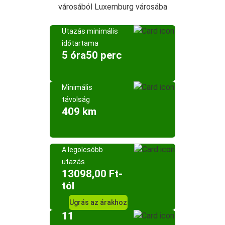
városából Luxemburg városába
Utazás minimális
időtartama
5 óra50 perc
Minimális
távolság
409 km
A legolcsóbb
utazás
13098,00 Ft-
tól
Ugrás az árakhoz
11