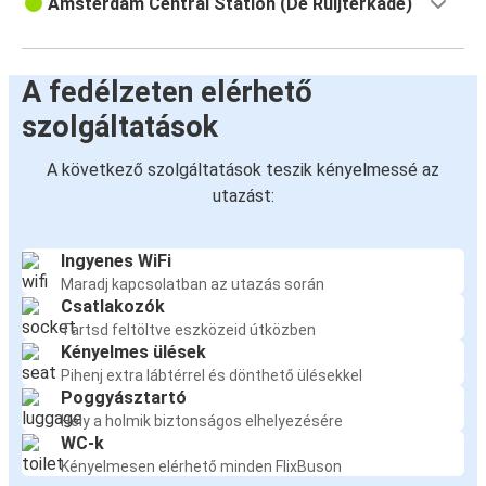
Amsterdam Central Station (De Ruijterkade)
A fedélzeten elérhető
szolgáltatások
A következő szolgáltatások teszik kényelmessé az
utazást:
Ingyenes WiFi
Maradj kapcsolatban az utazás során
Csatlakozók
Tartsd feltöltve eszközeid útközben
Kényelmes ülések
Pihenj extra lábtérrel és dönthető ülésekkel
Poggyásztartó
Hely a holmik biztonságos elhelyezésére
WC-k
Kényelmesen elérhető minden FlixBuson