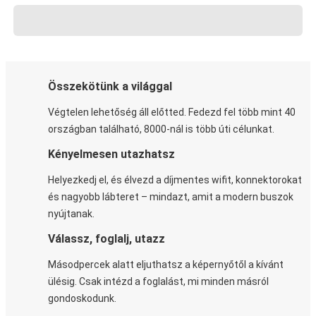
Összekötünk a világgal
Végtelen lehetőség áll előtted. Fedezd fel több mint 40
országban található, 8000-nál is több úti célunkat.
Kényelmesen utazhatsz
Helyezkedj el, és élvezd a díjmentes wifit, konnektorokat
és nagyobb lábteret – mindazt, amit a modern buszok
nyújtanak.
Válassz, foglalj, utazz
Másodpercek alatt eljuthatsz a képernyőtől a kívánt
ülésig. Csak intézd a foglalást, mi minden másról
gondoskodunk.