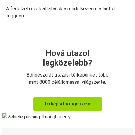
A fedélzeti szolgáltatások a rendelkezésre állástól
függően
Hová utazol
legközelebb?
Böngészd át utazási térképünket több
mint 8000 célállomással világszerte.
Térkép átböngészése