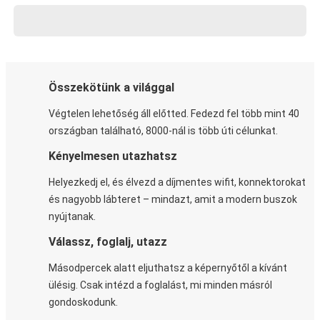
Összekötünk a világgal
Végtelen lehetőség áll előtted. Fedezd fel több mint 40
országban található, 8000-nál is több úti célunkat.
Kényelmesen utazhatsz
Helyezkedj el, és élvezd a díjmentes wifit, konnektorokat
és nagyobb lábteret – mindazt, amit a modern buszok
nyújtanak.
Válassz, foglalj, utazz
Másodpercek alatt eljuthatsz a képernyőtől a kívánt
ülésig. Csak intézd a foglalást, mi minden másról
gondoskodunk.