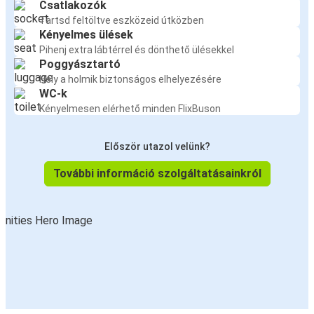
Csatlakozók
Tartsd feltöltve eszközeid útközben
Kényelmes ülések
Pihenj extra lábtérrel és dönthető ülésekkel
Poggyásztartó
Hely a holmik biztonságos elhelyezésére
WC-k
Kényelmesen elérhető minden FlixBuson
Először utazol velünk?
További információ szolgáltatásainkról