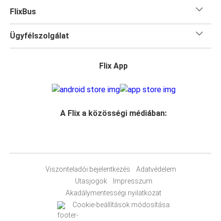
FlixBus
Ügyfélszolgálat
Flix App
A Flix a közösségi médiában:
Viszonteladói bejelentkezés
Adatvédelem
Utasjogok
Impresszum
Akadálymentességi nyilatkozat
Cookie-beállítások módosítása