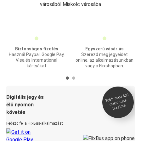
városából Miskolc városába
Biztonságos fizetés
Egyszerű vásárlás
Használ Paypal, Google Pay,
Szerezd meg jegyeidet
Visa és International
online, az alkalmazásunkban
kártyákat
vagy a Flixshopban.
Több
mint 500
bizal
Digitális jegy és
millió utas
élő nyomon
ma
követés
Fedezd fel a FlixBus-alkalmazást