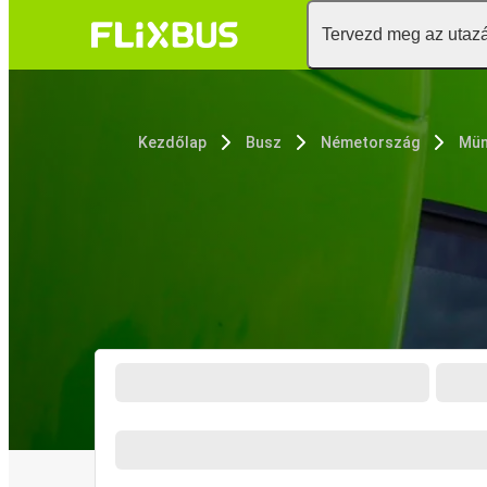
Tervezd meg az utaz
Kezdőlap
Busz
Németország
Mün