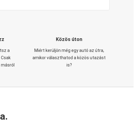
zz
Közös úton
tsz a
Miért kerüljön még egy autó az útra,
. Csak
amikor választhatod a közös utazást
n másról
is?
a.