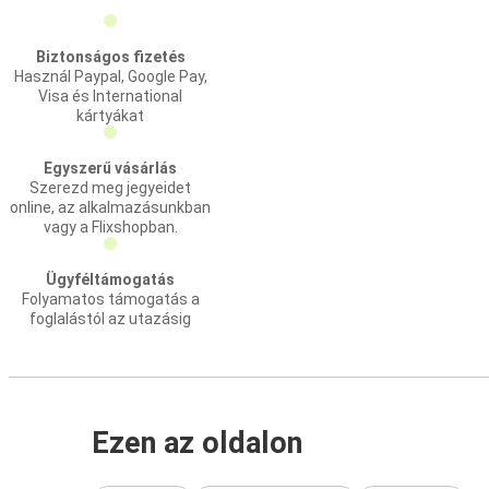
Biztonságos fizetés
Használ Paypal, Google Pay,
Visa és International
kártyákat
Egyszerű vásárlás
Szerezd meg jegyeidet
online, az alkalmazásunkban
vagy a Flixshopban.
Ügyféltámogatás
Folyamatos támogatás a
foglalástól az utazásig
Ezen az oldalon