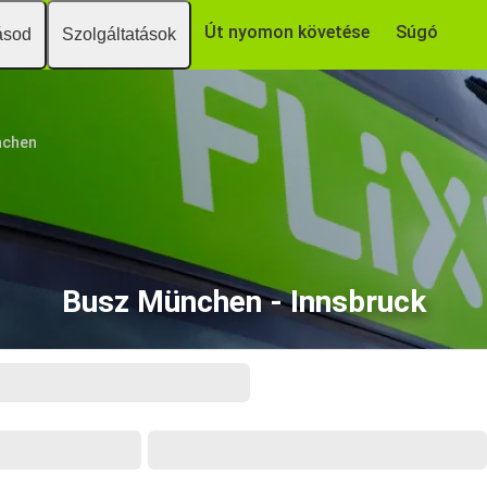
Út nyomon követése
Súgó
ásod
Szolgáltatások
chen
Busz München - Innsbruck