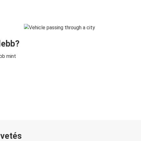
lebb?
bb mint
övetés