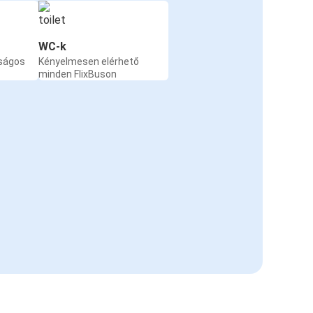
WC-k
nságos
Kényelmesen elérhető
minden FlixBuson