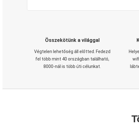
Összekötünk a világgal
Végtelen lehetőség áll előtted. Fedezd
Helye
fel több mint 40 országban található,
wif
8000-nál is több úti célunkat.
lábt
T