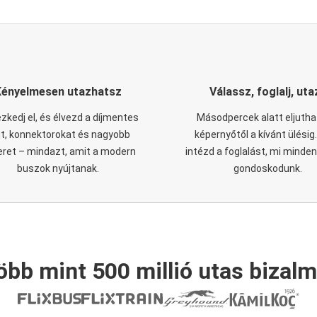
Kényelmesen utazhatsz
Válassz, foglalj, uta
zkedj el, és élvezd a díjmentes
Másodpercek alatt eljutha
it, konnektorokat és nagyobb
képernyőtől a kívánt ülésig
eret – mindazt, amit a modern
intézd a foglalást, mi minde
buszok nyújtanak.
gondoskodunk.
öbb mint 500 millió utas bizalm