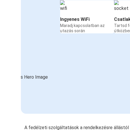
Ingyenes WiFi
Csatla
Maradj kapcsolatban az
Tartsd f
utazás során
útközbe
A fedélzeti szolgáltatások a rendelkezésre állástó