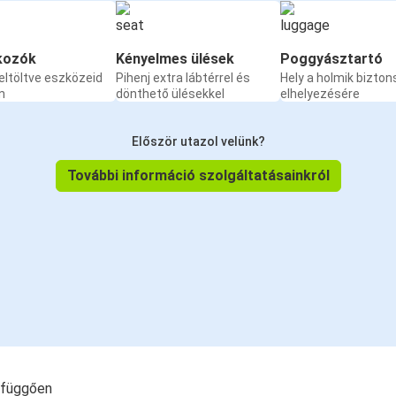
kozók
Kényelmes ülések
Poggyásztartó
eltöltve eszközeid
Pihenj extra lábtérrel és
Hely a holmik bizto
n
dönthető ülésekkel
elhelyezésére
Először utazol velünk?
További információ szolgáltatásainkról
l függően