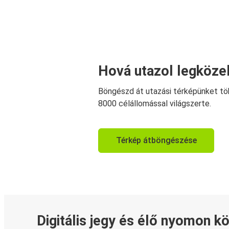
Hová utazol legköze
Böngészd át utazási térképünket tö
8000 célállomással világszerte.
Térkép átböngészése
Digitális jegy és élő nyomon k