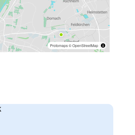
Protomaps
©
OpenStreetMap
k