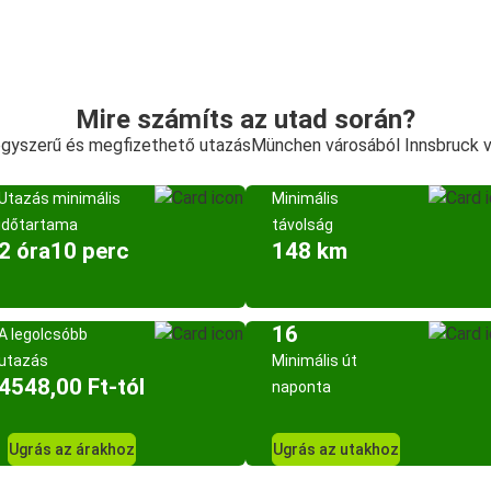
Mire számíts az utad során?
egyszerű és megfizethető utazásMünchen városából Innsbruck 
Utazás minimális
Minimális
időtartama
távolság
2 óra10 perc
148 km
16
A legolcsóbb
utazás
Minimális út
4548,00 Ft-tól
naponta
Ugrás az árakhoz
Ugrás az utakhoz