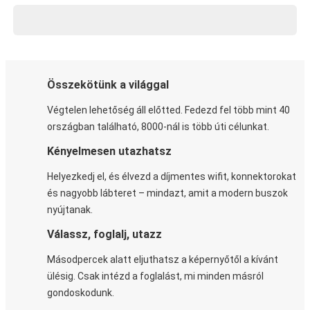
Összekötünk a világgal
Végtelen lehetőség áll előtted. Fedezd fel több mint 40
országban található, 8000-nál is több úti célunkat.
Kényelmesen utazhatsz
Helyezkedj el, és élvezd a díjmentes wifit, konnektorokat
és nagyobb lábteret – mindazt, amit a modern buszok
nyújtanak.
Válassz, foglalj, utazz
Másodpercek alatt eljuthatsz a képernyőtől a kívánt
ülésig. Csak intézd a foglalást, mi minden másról
gondoskodunk.