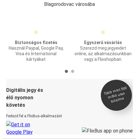
Blagorodovac városába
Biztonságos fizetés
Egyszerű vásárlás
Használ Paypal, Google Pay,
Szerezd meg jegyeidet
Visa és International
online, az alkalmazásunkban
kártyákat
vagy a Flixshopban.
Több
mint 500
bizal
Digitális jegy és
millió utas
élő nyomon
ma
követés
Fedezd fel a FlixBus-alkalmazást