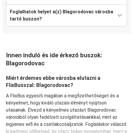
Foglalhatok helyet a(z) Blagorodovac városba
tartó buszon?
Innen induló és ide érkező buszok:
Blagorodovac
Miért érdemes ebbe városba elutazni a
FlixBusszal: Blagorodovac?
A FlixBus egyesíti magában a megfizethetőséget és a
kényelmet, hogy kiváló utazási élményt nyújtson
utasainak. Élvezd a kényelmes utazást Blagorodovac
városából olyan fedélzeti szolgáltatásainkkal, mint az
ingyenes wifi és a csatlakozóaljzatok. Foglaláskor válaszd
ki kedvenc ülőhelyed, és utazz teljes nyugalomban, mert a