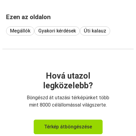
Ezen az oldalon
Megállók
Gyakori kérdések
Úti kalauz
Hová utazol
legközelebb?
Böngészd át utazási térképünket több
mint 8000 célállomással világszerte.
Térkép átböngészése