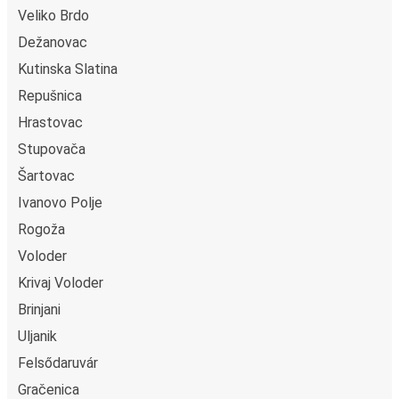
Veliko Brdo
Dežanovac
Kutinska Slatina
Repušnica
Hrastovac
Stupovača
Šartovac
Ivanovo Polje
Rogoža
Voloder
Krivaj Voloder
Brinjani
Uljanik
Felsődaruvár
Gračenica