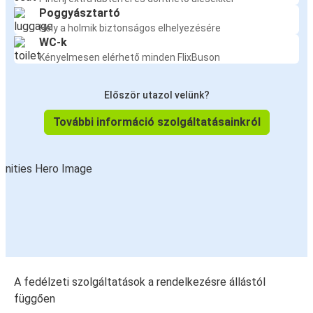
Poggyásztartó
Hely a holmik biztonságos elhelyezésére
WC-k
Kényelmesen elérhető minden FlixBuson
Először utazol velünk?
További információ szolgáltatásainkról
A fedélzeti szolgáltatások a rendelkezésre állástól
függően