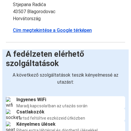
Stjepana Radića
43507 Blagorodovac
Horvátország
Cím megtekintése a Google térképen
A fedélzeten elérhető
szolgáltatások
A következő szolgáltatások teszik kényelmessé az
utazást:
Ingyenes WiFi
Maradj kapcsolatban az utazás során
Csatlakozók
Tartsd feltöltve eszközeid útközben
Kényelmes ülések
Pihenj extra lábtérrel és dönthető ülésekkel