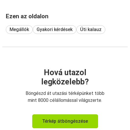
Ezen az oldalon
Megállók
Gyakori kérdések
Úti kalauz
Hová utazol
legközelebb?
Böngészd át utazási térképünket több
mint 8000 célállomással világszerte.
Térkép átböngészése