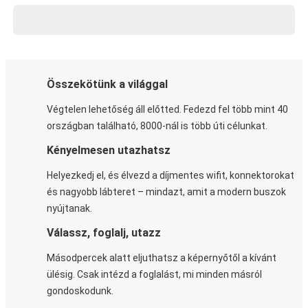
Összekötünk a világgal
Végtelen lehetőség áll előtted. Fedezd fel több mint 40
országban található, 8000-nál is több úti célunkat.
Kényelmesen utazhatsz
Helyezkedj el, és élvezd a díjmentes wifit, konnektorokat
és nagyobb lábteret – mindazt, amit a modern buszok
nyújtanak.
Válassz, foglalj, utazz
Másodpercek alatt eljuthatsz a képernyőtől a kívánt
ülésig. Csak intézd a foglalást, mi minden másról
gondoskodunk.