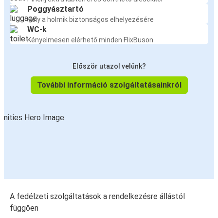
Poggyásztartó
Hely a holmik biztonságos elhelyezésére
WC-k
Kényelmesen elérhető minden FlixBuson
Először utazol velünk?
További információ szolgáltatásainkról
A fedélzeti szolgáltatások a rendelkezésre állástól
függően