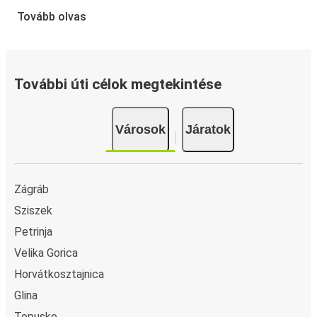
A jegyfoglalás a FlixBusnál gyerekjáték: a FlixBus App
Tovább olvas
segítségével néhány kattintással elvégezheted a
foglalást. Ha online vásárolsz jegyet innen vagy ide:
Dužica, különböző biztonságos online fizetési módok
közül választhatsz, mint például hitelkártya, Paypal,
További úti célok megtekintése
Google és Apple Pay. Arra is lehetőség van, hogy a
fedélzeten vagy egy értékesítési ponton készpénzzel
Városok
Járatok
fizess.
Zágráb
Sziszek
Petrinja
Velika Gorica
Horvátkosztajnica
Glina
Topusko