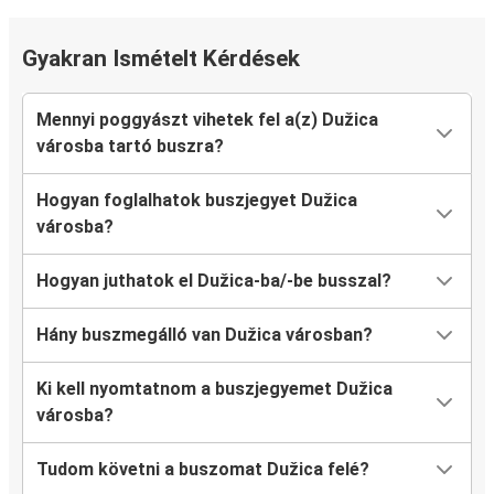
Gyakran Ismételt Kérdések
Mennyi poggyászt vihetek fel a(z) Dužica
városba tartó buszra?
Hogyan foglalhatok buszjegyet Dužica
városba?
Hogyan juthatok el Dužica-ba/-be busszal?
Hány buszmegálló van Dužica városban?
Ki kell nyomtatnom a buszjegyemet Dužica
városba?
Tudom követni a buszomat Dužica felé?