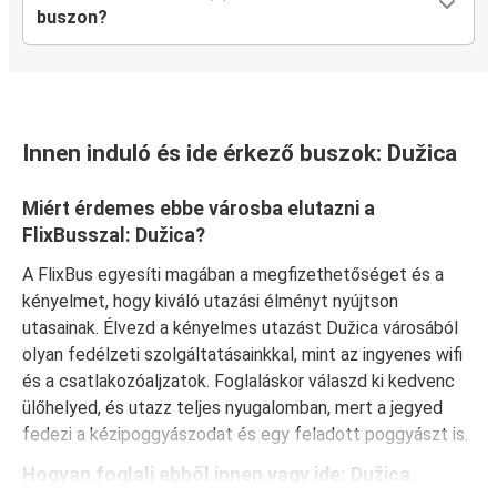
buszon?
Innen induló és ide érkező buszok: Dužica
Miért érdemes ebbe városba elutazni a
FlixBusszal: Dužica?
A FlixBus egyesíti magában a megfizethetőséget és a
kényelmet, hogy kiváló utazási élményt nyújtson
utasainak. Élvezd a kényelmes utazást Dužica városából
olyan fedélzeti szolgáltatásainkkal, mint az ingyenes wifi
és a csatlakozóaljzatok. Foglaláskor válaszd ki kedvenc
ülőhelyed, és utazz teljes nyugalomban, mert a jegyed
fedezi a kézipoggyászodat és egy feladott poggyászt is.
Hogyan foglalj ebből innen vagy ide: Dužica