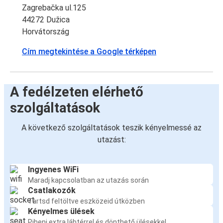
Zagrebačka ul.125
44272 Dužica
Horvátország
Cím megtekintése a Google térképen
A fedélzeten elérhető
szolgáltatások
A következő szolgáltatások teszik kényelmessé az
utazást:
Ingyenes WiFi
Maradj kapcsolatban az utazás során
Csatlakozók
Tartsd feltöltve eszközeid útközben
Kényelmes ülések
Pihenj extra lábtérrel és dönthető ülésekkel