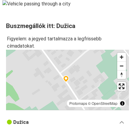
Buszmegállók itt: Dužica
Figyelem: a jegyed tartalmazza a legfrissebb
címadatokat.
Protomaps
©
OpenStreetMap
Dužica