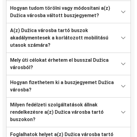
Hogyan tudom törölni vagy módosítani a(z)
Dužica városba váltott buszjegyemet?
A(z) Dužica városba tartó buszok
akadálymentesek a korlátozott mobilitású
utasok számára?
Mely úti célokat érhetem el busszal Dužica
városból?
Hogyan fizethetem ki a buszjegyemet Dužica
városba?
Milyen fedélzeti szolgáltatások állnak
rendelkezésre a(z) Dužica városba tartó
buszokon?
Foglalhatok helyet a(z) Dužica városba tartó