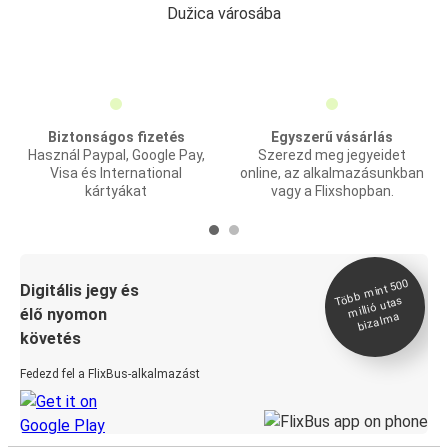
Dužica városába
Biztonságos fizetés
Egyszerű vásárlás
Használ Paypal, Google Pay,
Szerezd meg jegyeidet
Visa és International
online, az alkalmazásunkban
kártyákat
vagy a Flixshopban.
Több
mint 500
bizal
Digitális jegy és
millió utas
élő nyomon
ma
követés
Fedezd fel a FlixBus-alkalmazást