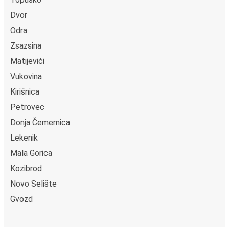
Dvor
Odra
Zsazsina
Matijevići
Vukovina
Kirišnica
Petrovec
Donja Čemernica
Lekenik
Mala Gorica
Kozibrod
Novo Selište
Gvozd