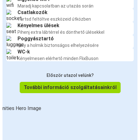
Maradj kapcsolatban az utazás során
Csatlakozók
Tartsd feltöltve eszközeid útközben
Kényelmes ülések
Pihenj extra lábtérrel és dönthető ülésekkel
Poggyásztartó
Hely a holmik biztonságos elhelyezésére
WC-k
Kényelmesen elérhető minden FlixBuson
Először utazol velünk?
További információ szolgáltatásainkról