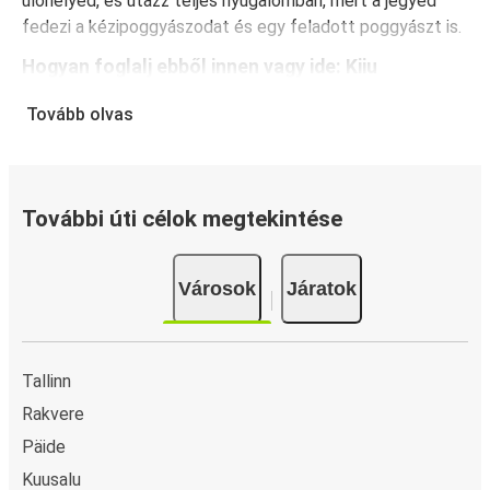
ülőhelyed, és utazz teljes nyugalomban, mert a jegyed
fedezi a kézipoggyászodat és egy feladott poggyászt is.
Hogyan foglalj ebből innen vagy ide: Kiiu
A jegyfoglalás a FlixBusnál gyerekjáték: a FlixBus App
Tovább olvas
segítségével néhány kattintással elvégezheted a
foglalást. Ha online vásárolsz jegyet innen vagy ide: Kiiu,
különböző biztonságos online fizetési módok közül
választhatsz, mint például hitelkártya, Paypal, Google és
További úti célok megtekintése
Apple Pay. Arra is lehetőség van, hogy a fedélzeten vagy
egy értékesítési ponton készpénzzel fizess.
Városok
Járatok
Tallinn
Rakvere
Päide
Kuusalu