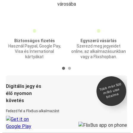
városába
Biztonságos fizetés
Egyszerű vásárlás
Használ Paypal, Google Pay,
Szerezd meg jegyeidet
Visa és International
online, az alkalmazásunkban
kártyákat
vagy a Flixshopban.
Több
mint 500
bizal
Digitális jegy és
millió utas
élő nyomon
ma
követés
Fedezd fel a FlixBus-alkalmazást