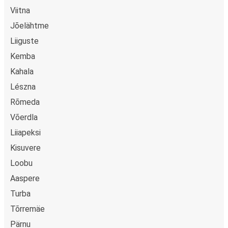
Viitna
Jõelähtme
Liiguste
Kemba
Kahala
Lészna
Rõmeda
Võerdla
Liiapeksi
Kisuvere
Loobu
Aaspere
Turba
Tõrremäe
Pärnu