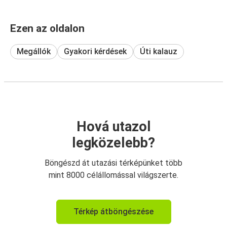
Ezen az oldalon
Megállók
Gyakori kérdések
Úti kalauz
Hová utazol
legközelebb?
Böngészd át utazási térképünket több
mint 8000 célállomással világszerte.
Térkép átböngészése