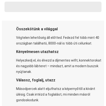
Összekötünk a világgal
Végtelen lehetőség áll előtted. Fedezd fel több mint 40
országban található, 8000-nál is több úti célunkat.
Kényelmesen utazhatsz
Helyezkedj el, és élvezd a díjmentes wifit, konnektorokat
és nagyobb lábteret – mindazt, amit a modern buszok
nyújtanak.
Válassz, foglalj, utazz
Másodpercek alatt eljuthatsz a képernyőtől a kívánt
ülésig. Csak intézd a foglalást, mi minden másról
gondoskodunk.