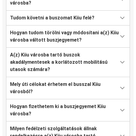
városba?
Tudom követni a buszomat Kiiu felé?
Hogyan tudom törölni vagy módosítani a(z) Kiiu
városba váltott buszjegyemet?
A(z) Kiiu városba tartó buszok
akadálymentesek a korlátozott mobilitású
utasok számára?
Mely úti célokat érhetem el busszal Kiiu
városból?
Hogyan fizethetem ki a buszjegyemet Kiiu
városba?
Milyen fedélzeti szolgáltatások állnak
rendelkezésre a(z) Kiiu városba tartó