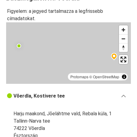
Figyelem: a jegyed tartalmazza a legfrissebb
címadatokat.
Protomaps
©
OpenStreetMap
Võerdla, Kostivere tee
Harju maakond, Jõelähtme vald, Rebala küla, 1
Tallinn-Narva tee
74222 Võerdla
Észtország