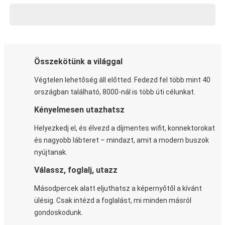
Összekötünk a világgal
Végtelen lehetőség áll előtted. Fedezd fel több mint 40
országban található, 8000-nál is több úti célunkat.
Kényelmesen utazhatsz
Helyezkedj el, és élvezd a díjmentes wifit, konnektorokat
és nagyobb lábteret – mindazt, amit a modern buszok
nyújtanak.
Válassz, foglalj, utazz
Másodpercek alatt eljuthatsz a képernyőtől a kívánt
ülésig. Csak intézd a foglalást, mi minden másról
gondoskodunk.