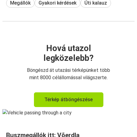
Megállók
Gyakori kérdések
Úti kalauz
Hová utazol
legközelebb?
Böngészd át utazási térképünket több
mint 8000 célállomással világszerte.
Térkép átböngészése
Buszmegállók itt: Võerdla