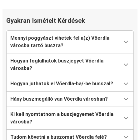
Gyakran Ismételt Kérdések
Mennyi poggyászt vihetek fel a(z) Võerdla
városba tartó buszra?
Hogyan foglalhatok buszjegyet Võerdla
városba?
Hogyan juthatok el Võerdla-ba/-be busszal?
Hány buszmegálló van Võerdla városban?
Ki kell nyomtatnom a buszjegyemet Võerdla
városba?
Tudom követni a buszomat Võerdla felé?