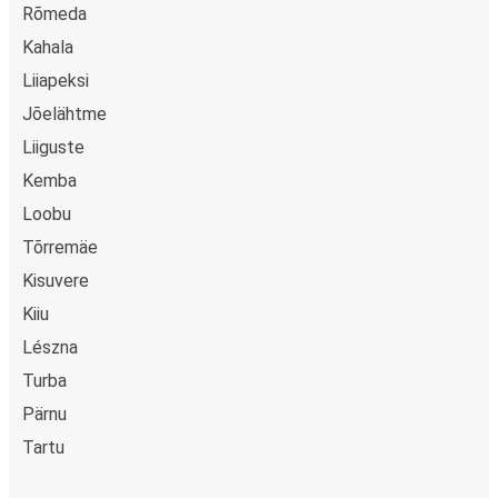
Rõmeda
Kahala
Liiapeksi
Jõelähtme
Liiguste
Kemba
Loobu
Tõrremäe
Kisuvere
Kiiu
Lészna
Turba
Pärnu
Tartu