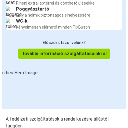
Pihenj extra lábtérrel és dönthető ülésekkel
Poggyásztartó
Hely a holmik biztonságos elhelyezésére
WC-k
Kényelmesen elérhető minden FlixBuson
Először utazol velünk?
További információ szolgáltatásainkról
A fedélzeti szolgáltatások a rendelkezésre állástól
függően