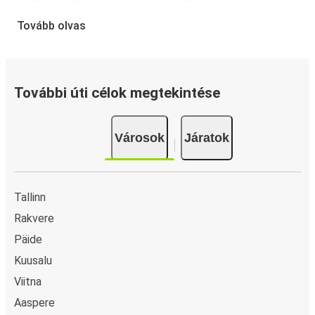
A jegyfoglalás a FlixBusnál gyerekjáték: a FlixBus App
Tovább olvas
segítségével néhány kattintással elvégezheted a
foglalást. Ha online vásárolsz jegyet innen vagy ide:
Võerdla, különböző biztonságos online fizetési módok
közül választhatsz, mint például hitelkártya, Paypal,
További úti célok megtekintése
Google és Apple Pay. Arra is lehetőség van, hogy a
fedélzeten vagy egy értékesítési ponton készpénzzel
Városok
Járatok
fizess.
Tallinn
Rakvere
Päide
Kuusalu
Viitna
Aaspere