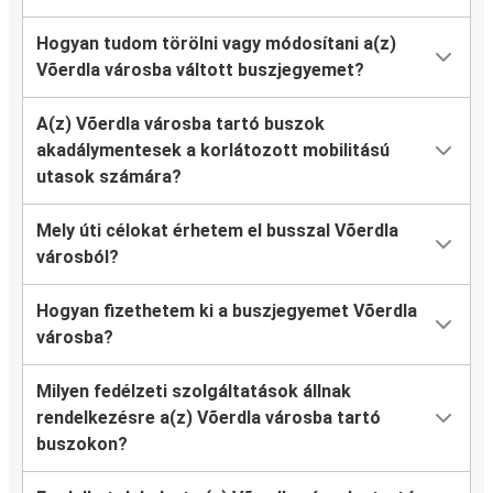
Hogyan tudom törölni vagy módosítani a(z)
Võerdla városba váltott buszjegyemet?
A(z) Võerdla városba tartó buszok
akadálymentesek a korlátozott mobilitású
utasok számára?
Mely úti célokat érhetem el busszal Võerdla
városból?
Hogyan fizethetem ki a buszjegyemet Võerdla
városba?
Milyen fedélzeti szolgáltatások állnak
rendelkezésre a(z) Võerdla városba tartó
buszokon?