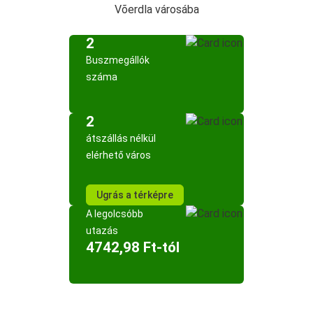
Võerdla városába
2
Buszmegállók
száma
2
átszállás nélkül
elérhető város
Ugrás a térképre
A legolcsóbb
utazás
4742,98 Ft-tól