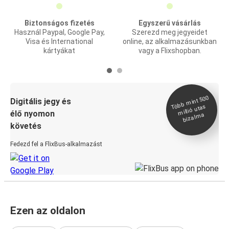
Biztonságos fizetés
Egyszerű vásárlás
Használ Paypal, Google Pay,
Szerezd meg jegyeidet
Visa és International
online, az alkalmazásunkban
kártyákat
vagy a Flixshopban.
Több
mint 500
bizal
Digitális jegy és
millió utas
élő nyomon
ma
követés
Fedezd fel a FlixBus-alkalmazást
Ezen az oldalon