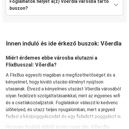
Foglalhatok helyet a(z) Võerdla városba tartó
buszon?
Innen induló és ide érkező buszok: Võerdla
Miért érdemes ebbe városba elutazni a
FlixBusszal: Võerdla?
A FlixBus egyesíti magában a megfizethetőséget és a
kényelmet, hogy kiváló utazási élményt nyújtson
utasainak. Élvezd a kényelmes utazást Võerdla városából
olyan fedélzeti szolgáltatásainkkal, mint az ingyenes wifi
és a csatlakozóaljzatok. Foglaláskor válaszd ki kedvenc
ülőhelyed, és utazz teljes nyugalomban, mert a jegyed
fedezi a kézipoggyászodat és egy feladott poggyászt is.
Hogyan foglalj ebből innen vagy ide: Võerdla