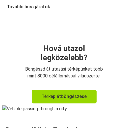
Topolcsány
További buszjáratok
Topolcsány
Budapest
Hová utazol
legközelebb?
Böngészd át utazási térképünket több
mint 8000 célállomással világszerte.
Térkép átböngészése