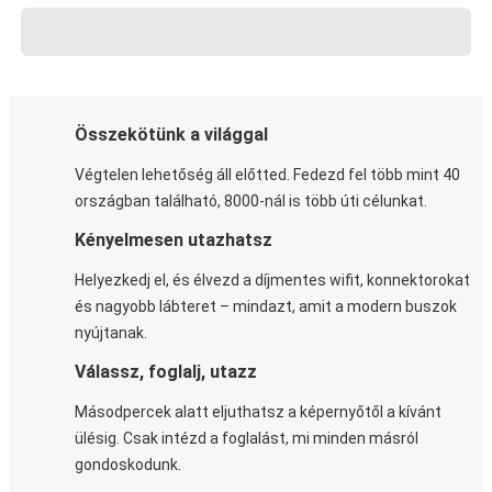
Összekötünk a világgal
Végtelen lehetőség áll előtted. Fedezd fel több mint 40
országban található, 8000-nál is több úti célunkat.
Kényelmesen utazhatsz
Helyezkedj el, és élvezd a díjmentes wifit, konnektorokat
és nagyobb lábteret – mindazt, amit a modern buszok
nyújtanak.
Válassz, foglalj, utazz
Másodpercek alatt eljuthatsz a képernyőtől a kívánt
ülésig. Csak intézd a foglalást, mi minden másról
gondoskodunk.