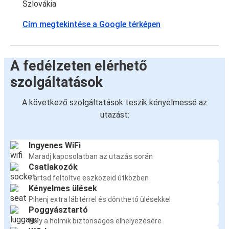
Szlovákia
Cím megtekintése a Google térképen
A fedélzeten elérhető
szolgáltatások
A következő szolgáltatások teszik kényelmessé az
utazást:
Ingyenes WiFi
Maradj kapcsolatban az utazás során
Csatlakozók
Tartsd feltöltve eszközeid útközben
Kényelmes ülések
Pihenj extra lábtérrel és dönthető ülésekkel
Poggyásztartó
Hely a holmik biztonságos elhelyezésére