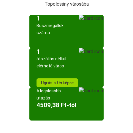
Topolcsány városába
1
Buszmegállók
száma
1
átszállás nélkül
elérhető város
Ugrás a térképre
A legolcsóbb
utazás
4509,38 Ft-tól