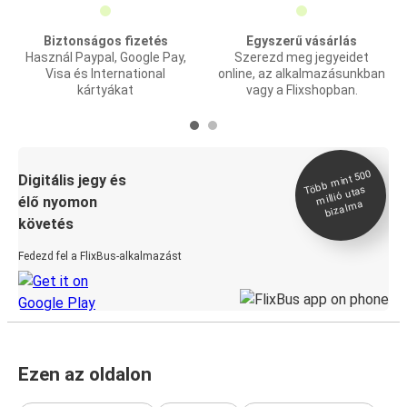
Biztonságos fizetés
Egyszerű vásárlás
Használ Paypal, Google Pay,
Szerezd meg jegyeidet
Visa és International
online, az alkalmazásunkban
kártyákat
vagy a Flixshopban.
Több
mint 500
bizal
Digitális jegy és
millió utas
élő nyomon
ma
követés
Fedezd fel a FlixBus-alkalmazást
Ezen az oldalon