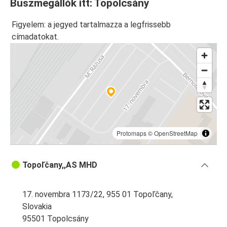
Buszmegállók itt: Topolcsány
Figyelem: a jegyed tartalmazza a legfrissebb
címadatokat.
Protomaps
©
OpenStreetMap
Topoľčany,,AS MHD
17. novembra 1173/22, 955 01 Topoľčany,
Slovakia
95501 Topolcsány