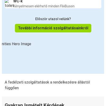
WC-k
Kényelmesen elérhető minden FlixBuson
Először utazol velünk?
További információ szolgáltatásainkról
A fedélzeti szolgáltatások a rendelkezésre állástól
függően
Gyakran Ismételt Kérdések